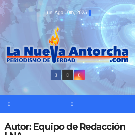
Saltar
Lun. Ago 10th, 2026
al
contenido
Autor:
Equipo de Redacción