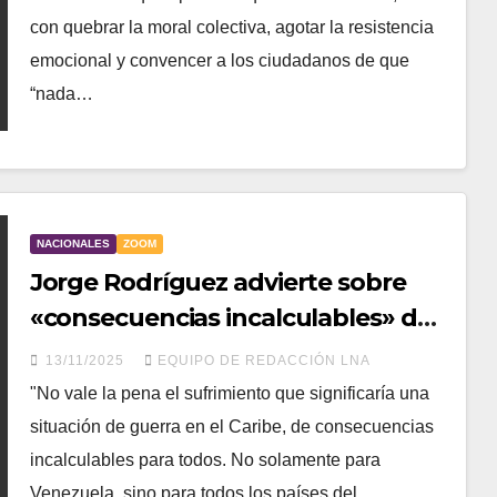
con quebrar la moral colectiva, agotar la resistencia
emocional y convencer a los ciudadanos de que
“nada…
NACIONALES
ZOOM
Jorge Rodríguez advierte sobre
«consecuencias incalculables» de
una posible guerra en el Caribe
13/11/2025
EQUIPO DE REDACCIÓN LNA
"No vale la pena el sufrimiento que significaría una
situación de guerra en el Caribe, de consecuencias
incalculables para todos. No solamente para
Venezuela, sino para todos los países del…