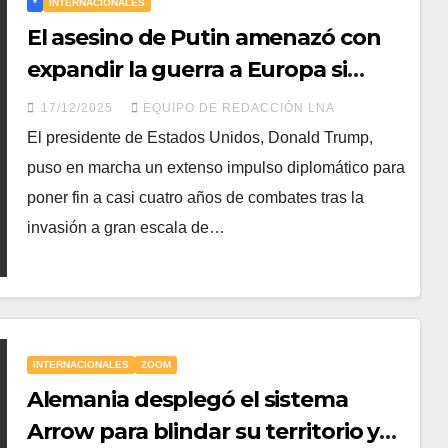
*
INTERNACIONALES
El asesino de Putin amenazó con
expandir la guerra a Europa si
Ucrania rechaza sus condiciones
17/12/2025
EQUIPO DE REDACCIÓN LNA
de paz: “Rusia liberará sus tierras
El presidente de Estados Unidos, Donald Trump,
históricas”
puso en marcha un extenso impulso diplomático para
poner fin a casi cuatro años de combates tras la
invasión a gran escala de…
INTERNACIONALES
ZOOM
Alemania desplegó el sistema
Arrow para blindar su territorio y