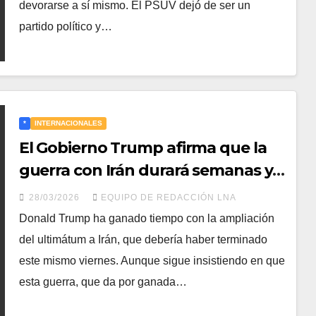
devorarse a sí mismo. El PSUV dejó de ser un
partido político y…
*
INTERNACIONALES
El Gobierno Trump afirma que la
guerra con Irán durará semanas y
no se necesitarán tropas terrestres
28/03/2026
EQUIPO DE REDACCIÓN LNA
de EE. UU.
Donald Trump ha ganado tiempo con la ampliación
del ultimátum a Irán, que debería haber terminado
este mismo viernes. Aunque sigue insistiendo en que
esta guerra, que da por ganada…