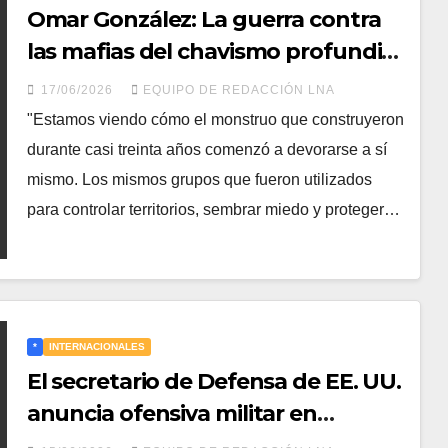
Omar González: La guerra contra
las mafias del chavismo profundiza
la fractura interna del régimen
17/06/2026
EQUIPO DE REDACCIÓN LNA
"Estamos viendo cómo el monstruo que construyeron
durante casi treinta años comenzó a devorarse a sí
mismo. Los mismos grupos que fueron utilizados
para controlar territorios, sembrar miedo y proteger…
*
INTERNACIONALES
El secretario de Defensa de EE. UU.
anuncia ofensiva militar en
América Latina tras la eliminación