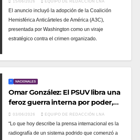
15/06/2026
EQUIPO DE REDACCIÓN LNA
del líder del Tren de Aragua
El anuncio incluyó la adopción de la Coalición
Hemisférica Anticárteles de América (A3C),
presentada por Washington como un viraje
estratégico contra el crimen organizado.
*
NACIONALES
Omar González: El PSUV libra una
feroz guerra interna por poder,
dinero y supervivencia
03/06/2026
EQUIPO DE REDACCIÓN LNA
“Lo que hoy describe la prensa internacional es la
radiografía de un sistema podrido que comenzó a