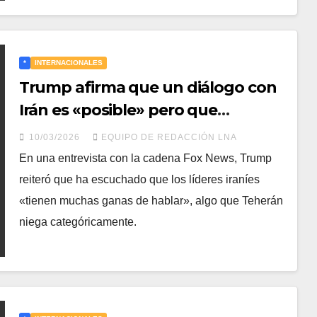
*
INTERNACIONALES
Trump afirma que un diálogo con
Irán es «posible» pero que
«depende de los términos»
10/03/2026
EQUIPO DE REDACCIÓN LNA
En una entrevista con la cadena Fox News, Trump
reiteró que ha escuchado que los líderes iraníes
«tienen muchas ganas de hablar», algo que Teherán
niega categóricamente.