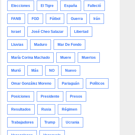
Elecciones
El Tigre
España
Falleció
FANB
FGD
Fútbol
Guerra
Irán
Israel
José Cheo Salazar
Libertad
Lluvias
Maduro
Mar De Fondo
María Corina Machado
Muere
Muertos
Murió
Más
NO
Nuevo
Omar González Moreno
Pariaguán
Políticos
Posiciones
Presidente
Presos
Resultados
Rusia
Régimen
Trabajadores
Trump
Ucrania