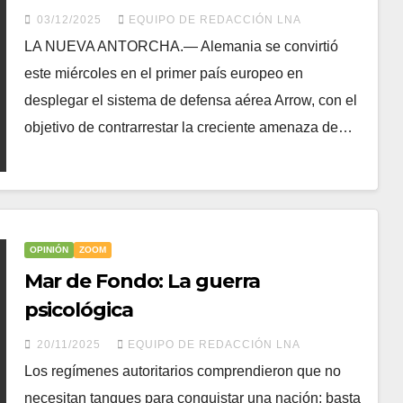
reforzar su defensa ante la
03/12/2025
EQUIPO DE REDACCIÓN LNA
amenaza de misiles rusos
LA NUEVA ANTORCHA.— Alemania se convirtió
este miércoles en el primer país europeo en
desplegar el sistema de defensa aérea Arrow, con el
objetivo de contrarrestar la creciente amenaza de…
OPINIÓN
ZOOM
Mar de Fondo: La guerra
psicológica
20/11/2025
EQUIPO DE REDACCIÓN LNA
Los regímenes autoritarios comprendieron que no
necesitan tanques para conquistar una nación; basta