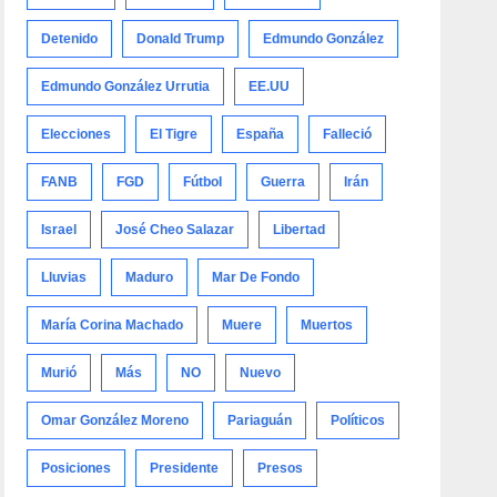
Detenido
Donald Trump
Edmundo González
Edmundo González Urrutia
EE.UU
Elecciones
El Tigre
España
Falleció
FANB
FGD
Fútbol
Guerra
Irán
Israel
José Cheo Salazar
Libertad
Lluvias
Maduro
Mar De Fondo
María Corina Machado
Muere
Muertos
Murió
Más
NO
Nuevo
Omar González Moreno
Pariaguán
Políticos
Posiciones
Presidente
Presos