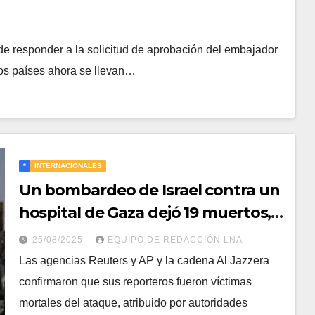
de responder a la solicitud de aprobación del embajador
e los países ahora se llevan…
*
INTERNACIONALES
Un bombardeo de Israel contra un
hospital de Gaza dejó 19 muertos,
cinco de ellos periodistas
25/08/2025
EQUIPO DE REDACCIÓN LNA
Las agencias Reuters y AP y la cadena Al Jazzera
confirmaron que sus reporteros fueron víctimas
mortales del ataque, atribuido por autoridades