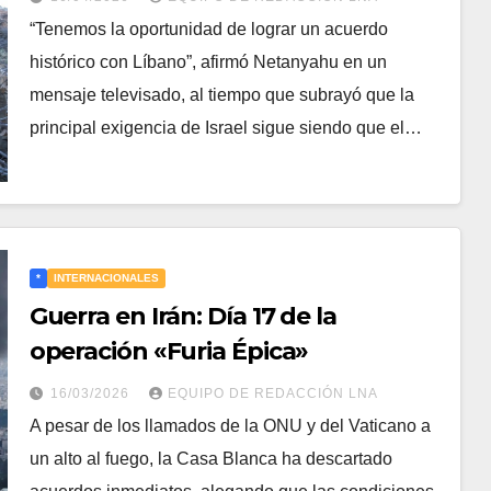
al desarme de Hezbollah
“Tenemos la oportunidad de lograr un acuerdo
histórico con Líbano”, afirmó Netanyahu en un
mensaje televisado, al tiempo que subrayó que la
principal exigencia de Israel sigue siendo que el…
*
INTERNACIONALES
Guerra en Irán: Día 17 de la
operación «Furia Épica»
16/03/2026
EQUIPO DE REDACCIÓN LNA
A pesar de los llamados de la ONU y del Vaticano a
un alto al fuego, la Casa Blanca ha descartado