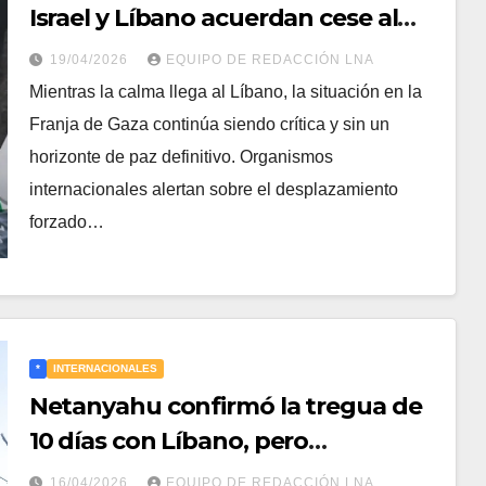
Israel y Líbano acuerdan cese al
fuego mientras persiste la tensión
19/04/2026
EQUIPO DE REDACCIÓN LNA
con Irán
​Mientras la calma llega al Líbano, la situación en la
Franja de Gaza continúa siendo crítica y sin un
horizonte de paz definitivo. Organismos
internacionales alertan sobre el desplazamiento
forzado…
*
INTERNACIONALES
Netanyahu confirmó la tregua de
10 días con Líbano, pero
condicionó cualquier acuerdo final
16/04/2026
EQUIPO DE REDACCIÓN LNA