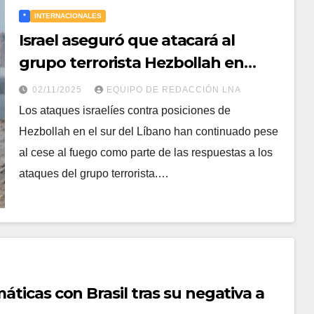
*
INTERNACIONALES
Israel aseguró que atacará al
grupo terrorista Hezbollah en
Líbano si persiste la amenaza a su
02/11/2025
EQUIPO DE REDACCIÓN LNA
seguridad: “Actuaremos según sea
Los ataques israelíes contra posiciones de
necesario”
Hezbollah en el sur del Líbano han continuado pese
al cese al fuego como parte de las respuestas a los
ataques del grupo terrorista.…
áticas con Brasil tras su negativa a