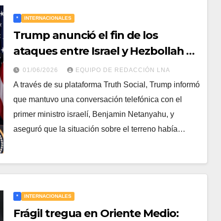
*
INTERNACIONALES
Trump anunció el fin de los
ataques entre Israel y Hezbollah y
dijo que el diálogo con Irán avanza
01/06/2026
EQUIPO DE REDACCIÓN LNA
“a un ritmo rápido”
A través de su plataforma Truth Social, Trump informó
que mantuvo una conversación telefónica con el
primer ministro israelí, Benjamin Netanyahu, y
aseguró que la situación sobre el terreno había…
*
INTERNACIONALES
Frágil tregua en Oriente Medio: