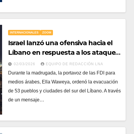
INTERNACIONALES
ZOOM
Israel lanzó una ofensiva hacia el
Líbano en respuesta a los ataques
del grupo terrorista Hezbollah
02/03/2026
EQUIPO DE REDACCIÓN LNA
Durante la madrugada, la portavoz de las FDI para
medios árabes, Ella Waweya, ordenó la evacuación
de 53 pueblos y ciudades del sur del Líbano. A través
de un mensaje…