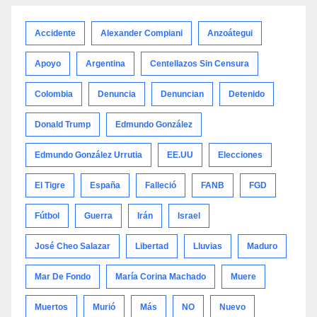
categoría
Accidente
Alexander Compiani
Anzoátegui
Apoyo
Argentina
Centellazos Sin Censura
Colombia
Denuncia
Denuncian
Detenido
Donald Trump
Edmundo González
Edmundo González Urrutia
EE.UU
Elecciones
El Tigre
España
Falleció
FANB
FGD
Fútbol
Guerra
Irán
Israel
José Cheo Salazar
Libertad
Lluvias
Maduro
Mar De Fondo
María Corina Machado
Muere
Muertos
Murió
Más
NO
Nuevo