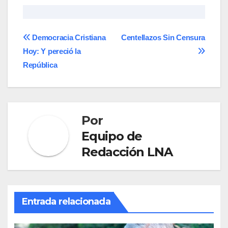
Navegación
Democracia Cristiana
Centellazos Sin Censura
Hoy: Y pereció la
de
República
entradas
Por
Equipo de
Redacción LNA
Entrada relacionada