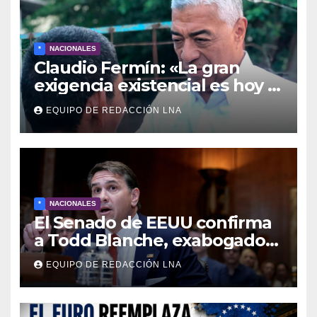
*
NACIONALES
Claudio Fermín: «La gran
exigencia existencial es hoy la
defensa de la soberanía»
EQUIPO DE REDACCIÓN LNA
*
NACIONALES
El Senado de EEUU confirma
a Todd Blanche, exabogado
de Trump, como fiscal
EQUIPO DE REDACCIÓN LNA
general