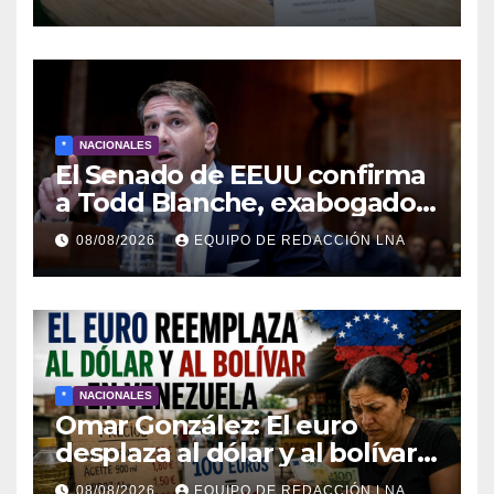
domingos en La Poderosa
90.3 FM
*
NACIONALES
El Senado de EEUU confirma
a Todd Blanche, exabogado
de Trump, como fiscal
08/08/2026
EQUIPO DE REDACCIÓN LNA
general
*
NACIONALES
Omar González: El euro
desplaza al dólar y al bolívar
en medio del caos
08/08/2026
EQUIPO DE REDACCIÓN LNA