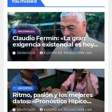
You missed
*
NACIONALES
Claudio Fermín: «La gran
exigencia existencial es hoy
la defensa de la soberanía»
08/08/2026
EQUIPO DE REDACCIÓN LNA
*
DEPORTES
Ritmo, pasión y los mejores
datos: «Pronóstico Hípico
Musical» se adueña de los
08/08/2026
EQUIPO DE REDACCIÓN LNA