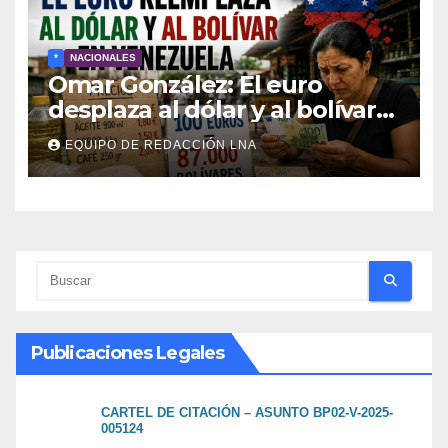
*
NACIONALES
Omar González: El euro
desplaza al dólar y al bolívar
en medio del caos económico
EQUIPO DE REDACCIÓN LNA
Publicaciones Legales
CARTEL DE CITACIÓN – ASUNTO BP02-V-2025-
005124