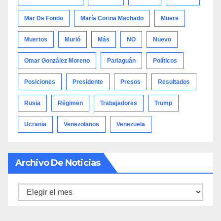
Mar De Fondo
María Corina Machado
Muere
Muertos
Murió
Más
NO
Nuevo
Omar González Moreno
Pariaguán
Políticos
Posiciones
Presidente
Presos
Resultados
Rusia
Régimen
Trabajadores
Trump
Ucrania
Venezolanos
Venezuela
Archivo De Noticias
Archivo
de
noticias