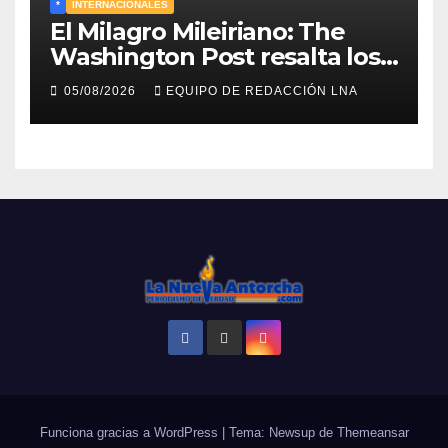
*
INTERNACIONALES
El Milagro Mileiriano: The
Washington Post resalta los
resultados de la economía de
05/08/2026
EQUIPO DE REDACCIÓN LNA
Milei y lo califica como «El
renacimiento de Argentina
continúa»
Funciona gracias a WordPress
|
Tema: Newsup de
Themeansar