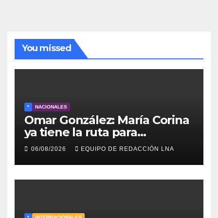
You missed
*
NACIONALES
Omar González: María Corina
ya tiene la ruta para
reconstruir Venezuela
06/08/2026
EQUIPO DE REDACCIÓN LNA
*
INTERNACIONALES