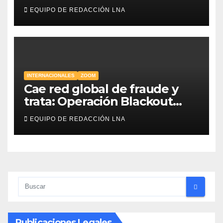
EQUIPO DE REDACCIÓN LNA
INTERNACIONALES
ZOOM
Cae red global de fraude y
trata: Operación Blackout
incauta $15.000 millones en
EQUIPO DE REDACCIÓN LNA
criptomonedas
Publicaciones Legales