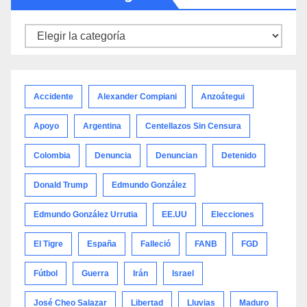
Noticias
por
categoría
Accidente
Alexander Compiani
Anzoátegui
Apoyo
Argentina
Centellazos Sin Censura
Colombia
Denuncia
Denuncian
Detenido
Donald Trump
Edmundo González
Edmundo González Urrutia
EE.UU
Elecciones
El Tigre
España
Falleció
FANB
FGD
Fútbol
Guerra
Irán
Israel
José Cheo Salazar
Libertad
Lluvias
Maduro