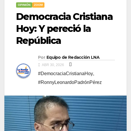
OPINIÓN
ZOOM
Democracia Cristiana
Hoy: Y pereció la
República
Por
Equipo de Redacción LNA
ABR 30, 2026
#DemocraciaCristianaHoy
,
#RonnyLeonardoPadrónPérez