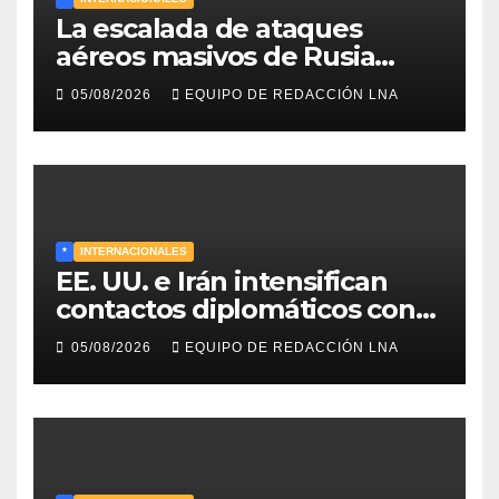
La escalada de ataques
aéreos masivos de Rusia
sobre Kiev y centros
05/08/2026
EQUIPO DE REDACCIÓN LNA
energéticos eleva la tensión
en el conflicto ucraniano
*
INTERNACIONALES
EE. UU. e Irán intensifican
contactos diplomáticos con
la mediación de Omán para
05/08/2026
EQUIPO DE REDACCIÓN LNA
reabrir el estrecho de Ormuz