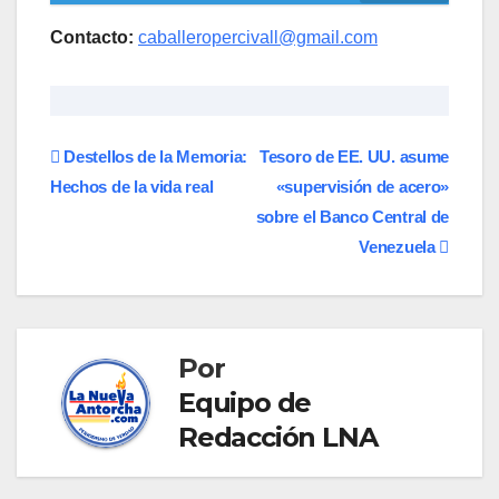
Contacto:
caballeropercivall@gmail.com
Navegación
Destellos de la Memoria:
Tesoro de EE. UU. asume
Hechos de la vida real
«supervisión de acero»
de
sobre el Banco Central de
entradas
Venezuela
Por
Equipo de
Redacción LNA