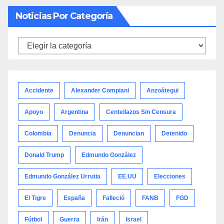
Noticias Por Categoría
Noticias
por
categoría
Accidente
Alexander Compiani
Anzoátegui
Apoyo
Argentina
Centellazos Sin Censura
Colombia
Denuncia
Denuncian
Detenido
Donald Trump
Edmundo González
Edmundo González Urrutia
EE.UU
Elecciones
El Tigre
España
Falleció
FANB
FGD
Fútbol
Guerra
Irán
Israel