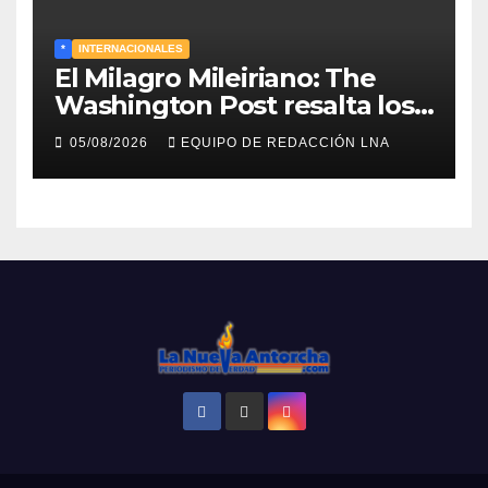
*
INTERNACIONALES
El Milagro Mileiriano: The
Washington Post resalta los
resultados de la economía de
05/08/2026
EQUIPO DE REDACCIÓN LNA
Milei y lo califica como «El
renacimiento de Argentina
continúa»