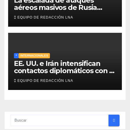
La escalada de ataques
aéreos masivos de Rusia
sobre Kiev y centros
EQUIPO DE REDACCIÓN LNA
energéticos eleva la tensión
en el conflicto ucraniano
*
INTERNACIONALES
EE. UU. e Irán intensifican
contactos diplomáticos con la
mediación de Omán para
EQUIPO DE REDACCIÓN LNA
reabrir el estrecho de Ormuz