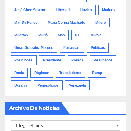
José Cheo Salazar
Libertad
Lluvias
Maduro
Mar De Fondo
María Corina Machado
Muere
Muertos
Murió
Más
NO
Nuevo
Omar González Moreno
Pariaguán
Políticos
Posiciones
Presidente
Presos
Resultados
Rusia
Régimen
Trabajadores
Trump
Ucrania
Venezolanos
Venezuela
Archivo De Noticias
Archivo