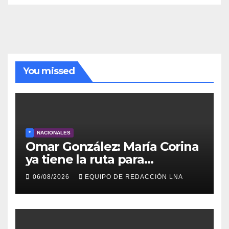
de
noticias
You missed
*
NACIONALES
Omar González: María Corina
ya tiene la ruta para
reconstruir Venezuela
06/08/2026
EQUIPO DE REDACCIÓN LNA