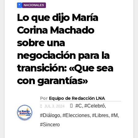
*
NACIONALES
Lo que dijo María
Corina Machado
sobre una
negociación para la
transición: «Que sea
con garantías»
Por
Equipo de Redacción LNA
#C
,
#Celebró
,
JUL 3, 2024
#Diálogo
,
#Elecciones
,
#Libres
,
#M
,
#Sincero