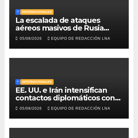
*
INTERNACIONALES
La escalada de ataques
aéreos masivos de Rusia
sobre Kiev y centros
05/08/2026
EQUIPO DE REDACCIÓN LNA
energéticos eleva la tensión
en el conflicto ucraniano
*
INTERNACIONALES
EE. UU. e Irán intensifican
contactos diplomáticos con
la mediación de Omán para
05/08/2026
EQUIPO DE REDACCIÓN LNA
reabrir el estrecho de Ormuz