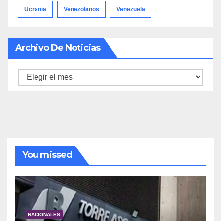
Ucrania
Venezolanos
Venezuela
Archivo De Noticias
Archivo
de
noticias
You missed
NACIONALES