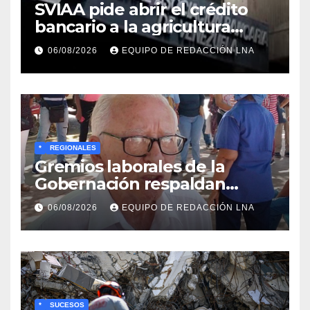
SVIAA pide abrir el crédito
bancario a la agricultura
familiar en Venezuela
06/08/2026
EQUIPO DE REDACCIÓN LNA
*
REGIONALES
Gremios laborales de la
Gobernación respaldan
propuesta de Bono
06/08/2026
EQUIPO DE REDACCIÓN LNA
Recreativo de 100 dólares
para jubilados, pensionados y
activos
*
SUCESOS