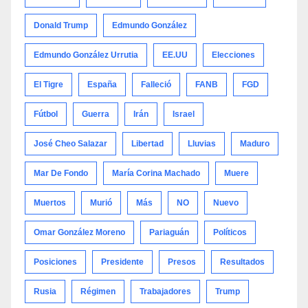
Donald Trump
Edmundo González
Edmundo González Urrutia
EE.UU
Elecciones
El Tigre
España
Falleció
FANB
FGD
Fútbol
Guerra
Irán
Israel
José Cheo Salazar
Libertad
Lluvias
Maduro
Mar De Fondo
María Corina Machado
Muere
Muertos
Murió
Más
NO
Nuevo
Omar González Moreno
Pariaguán
Políticos
Posiciones
Presidente
Presos
Resultados
Rusia
Régimen
Trabajadores
Trump