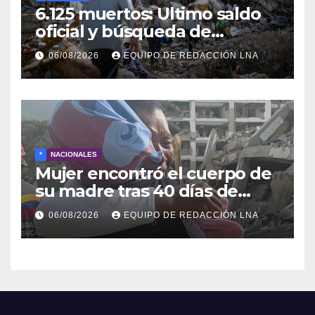
6.125 muertos: Ultimo saldo
oficial y búsqueda de
cadáveres continúa entre los
06/08/2026
EQUIPO DE REDACCIÓN LNA
escombros
*
NACIONALES
Mujer encontró el cuerpo de
su madre tras 40 días de
búsqueda en Tanaguarena
06/08/2026
EQUIPO DE REDACCIÓN LNA