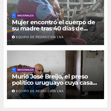
*
NACIONALES
Mujer encontró el cuerpo de
su madre tras 40 días de
búsqueda en Tanaguarena
EQUIPO DE REDACCIÓN LNA
*
NACIONALES
Murió José Breijo, el preso
político uruguayo cuya casa
fue invadida por un
EQUIPO DE REDACCIÓN LNA
funcionario del GOES