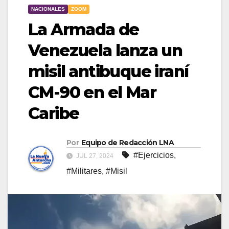
NACIONALES
ZOOM
La Armada de
Venezuela lanza un
misil antibuque iraní
CM-90 en el Mar
Caribe
Por
Equipo de Redacción LNA
#Ejercicios
,
JUL 27, 2024
#Militares
,
#Misil