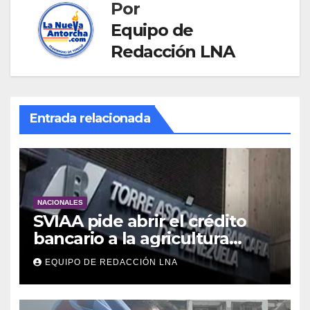
Por
Equipo de
Redacción LNA
Entrada relacionada
NACIONALES
SVIAA pide abrir el crédito
bancario a la agricultura
familiar en Venezuela
EQUIPO DE REDACCIÓN LNA