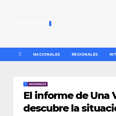
Saltar
al
contenido
Sáb. Ago 8th, 2026
NACIONALES
REGIONALES
IN
*
NACIONALES
El informe de Una 
descubre la situaci