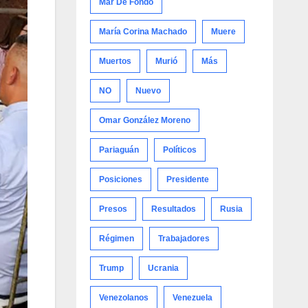
Mar De Fondo
María Corina Machado
Muere
Muertos
Murió
Más
NO
Nuevo
Omar González Moreno
Pariaguán
Políticos
Posiciones
Presidente
Presos
Resultados
Rusia
Régimen
Trabajadores
Trump
Ucrania
Venezolanos
Venezuela