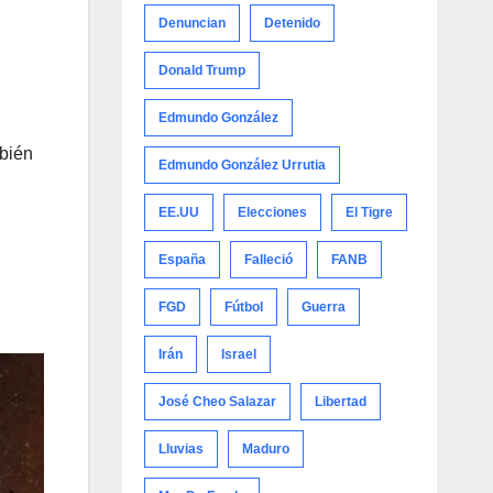
Denuncian
Detenido
Donald Trump
Edmundo González
mbién
Edmundo González Urrutia
EE.UU
Elecciones
El Tigre
España
Falleció
FANB
FGD
Fútbol
Guerra
Irán
Israel
José Cheo Salazar
Libertad
Lluvias
Maduro