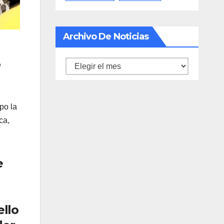
Archivo De Noticias
Archivo
e
de
noticias
po la
ca,
e
ello