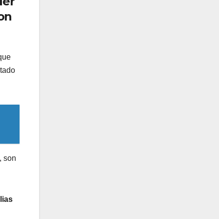
der
son
rque
ntado
, son
lias