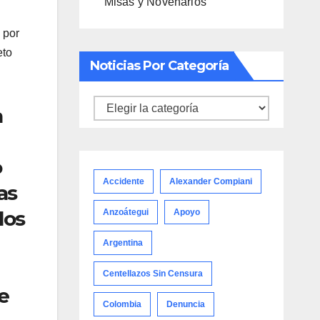
Misas y Novenarios
 por
eto
Noticias Por Categoría
Noticias
a
por
categoría
o
Accidente
Alexander Compiani
as
los
Anzoátegui
Apoyo
Argentina
Centellazos Sin Censura
e
Colombia
Denuncia