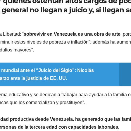
 quienes ostentan altos cargos de po
general no llegan a juicio y, si llegan 
 Libertad: “
sobrevivir en Venezuela es una obra de arte
, po
sminuir estos niveles de pobreza e inflación”, además ha aume
adultos mayores”.
a mundial ante el “Juicio del Siglo”: Nicolás
rzo ante la justicia de EE. UU.
ma educativo y se dedican a trabajar para ayudar a la familia o
cas que los comercializan y prostituyen”.
dad productiva desde Venezuela, ha generado que las fami
rsonas de la tercera edad con capacidades laborales,