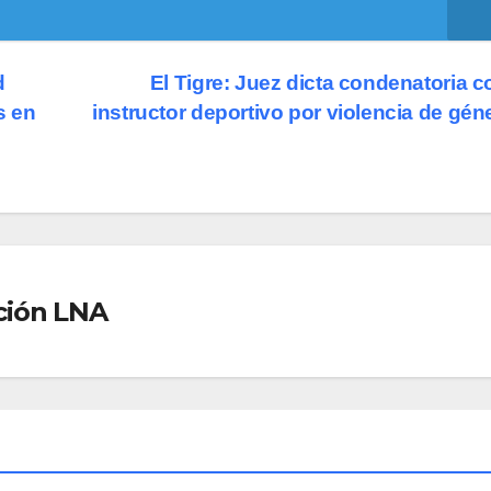
d
El Tigre: Juez dicta condenatoria c
s en
instructor deportivo por violencia de gé
ción LNA