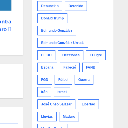
Denuncian
Detenido
Donald Trump
ontra
nero
Edmundo González
Edmundo González Urrutia
EE.UU
Elecciones
El Tigre
España
Falleció
FANB
FGD
Fútbol
Guerra
Irán
Israel
José Cheo Salazar
Libertad
Lluvias
Maduro