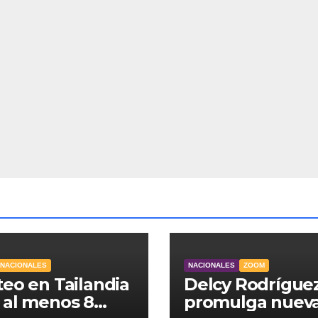
RNACIONALES
NACIONALES
ZOOM
teo en Tailandia
Delcy Rodrígue
 al menos 8
promulga nuev