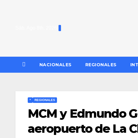
Saltar
al
contenido
Sáb. Ago 8th, 2026
NACIONALES
REGIONALES
IN
*
REGIONALES
MCM y Edmundo Gon
aeropuerto de La C