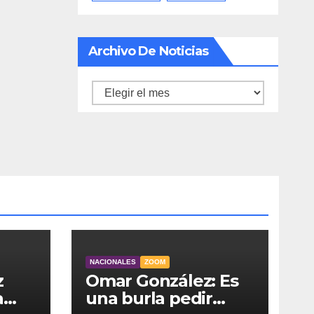
Archivo De Noticias
Archivo
de
noticias
NACIONALES
ZOOM
z
Omar González: Es
a
una burla pedir