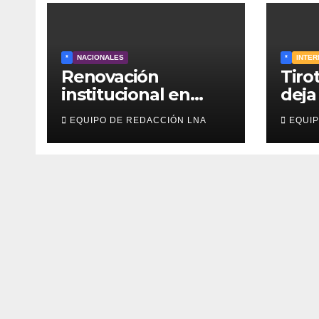
*
NACIONALES
*
INTER
Renovación
Tiro
institucional en
deja
Venezuela: TSJ y
estu
EQUIPO DE REDACCIÓN LNA
EQUIP
CNE serían
muer
designados a
heri
finales de 2026