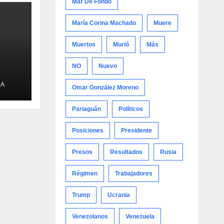
Mar De Fondo
María Corina Machado
Muere
Muertos
Murió
Más
NO
Nuevo
NA
Omar González Moreno
Pariaguán
Políticos
Posiciones
Presidente
Presos
Resultados
Rusia
Régimen
Trabajadores
Trump
Ucrania
Venezolanos
Venezuela