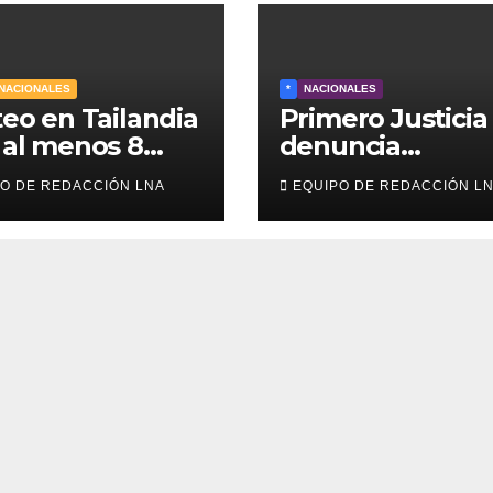
NACIONALES
*
NACIONALES
teo en Tailandia
Primero Justicia
 al menos 8
denuncia
diantes
discriminación
O DE REDACCIÓN LNA
EQUIPO DE REDACCIÓN L
tos y 30
eléctrica en el
dos
interior del país