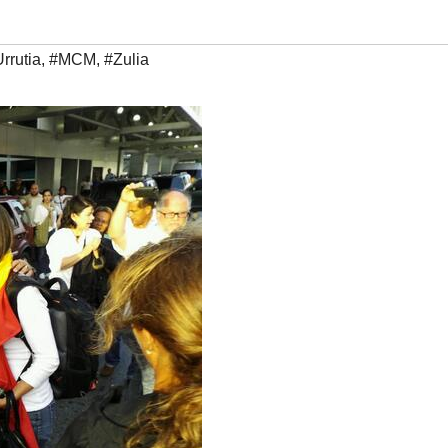
rrutia
,
#MCM
,
#Zulia