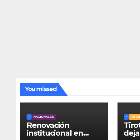
You missed
*
NACIONALES
*
INTE
Renovación
Tiro
institucional en
deja