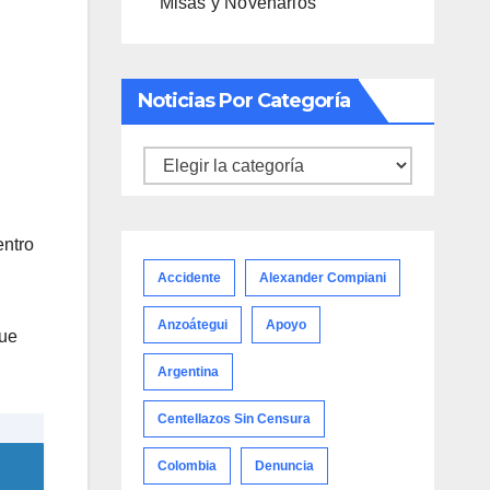
Misas y Novenarios
Noticias Por Categoría
Noticias
por
categoría
entro
Accidente
Alexander Compiani
Anzoátegui
Apoyo
que
Argentina
Centellazos Sin Censura
Colombia
Denuncia