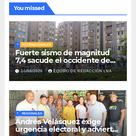
You missed
*
INTERNACIONALES
Fuerte sismo de magnitud
7,4 sacude el occidente de
Colombia y deja graves daños
10/08/2026
EQUIPO DE REDACCIÓN LNA
en Chocó
*
REGIONALES
Andrés Velásquez exige
urgencia electoral y advierte: