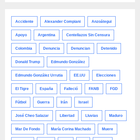
por
categoría
Accidente
Alexander Compiani
Anzoátegui
Apoyo
Argentina
Centellazos Sin Censura
Colombia
Denuncia
Denuncian
Detenido
Donald Trump
Edmundo González
Edmundo González Urrutia
EE.UU
Elecciones
El Tigre
España
Falleció
FANB
FGD
Fútbol
Guerra
Irán
Israel
José Cheo Salazar
Libertad
Lluvias
Maduro
Mar De Fondo
María Corina Machado
Muere