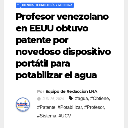
*
CIENCIA, TECNOLOGÍA Y MEDICINA
Profesor venezolano
en EEUU obtuvo
patente por
novedoso dispositivo
portátil para
potabilizar el agua
Por
Equipo de Redacción LNA
#agua
,
#Obtiene
,
JUN 26, 2024
#Patente
,
#Potabilizar
,
#Profesor
,
#Sistema
,
#UCV