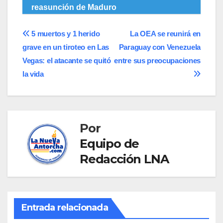
reasunción de Maduro
Navegación
5 muertos y 1 herido
La OEA se reunirá en
grave en un tiroteo en Las
Paraguay con Venezuela
de
Vegas: el atacante se quitó
entre sus preocupaciones
entradas
la vida
Por
Equipo de
Redacción LNA
Entrada relacionada