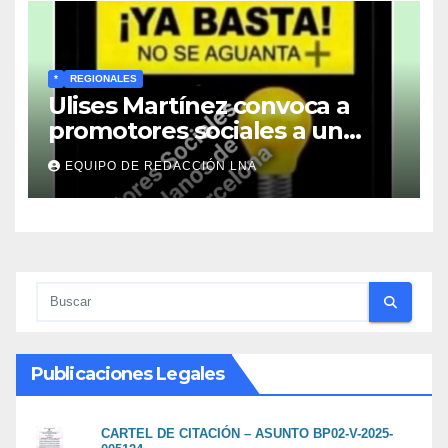
*
REGIONALES
Ulises Martínez convoca a
promotores sociales a un
encuentro estratégico este
EQUIPO DE REDACCIÓN LNA
lunes en Barcelona en contra
de los apagones y malos
servicios
Publicaciones Legales
CARTEL DE CITACIÓN – ASUNTO BP02-V-2025-