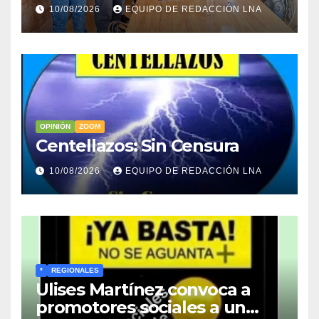
«Sin presión en la calle no
10/08/2026
EQUIPO DE REDACCIÓN LNA
habrá elecciones»
OPINIÓN
ZOOM
Centellazos: Sin Censura
10/08/2026
EQUIPO DE REDACCIÓN LNA
*
REGIONALES
Ulises Martínez convoca a
promotores sociales a un