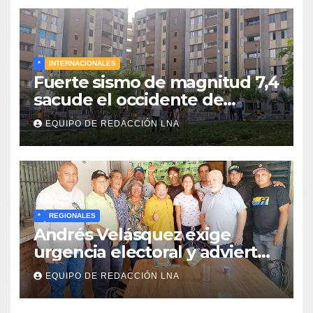
*
INTERNACIONALES
Fuerte sismo de magnitud 7,4
sacude el occidente de
Colombia y deja graves daños
EQUIPO DE REDACCIÓN LNA
en Chocó
*
REGIONALES
Andrés Velásquez exige
urgencia electoral y advierte:
«Sin presión en la calle no
EQUIPO DE REDACCIÓN LNA
habrá elecciones»