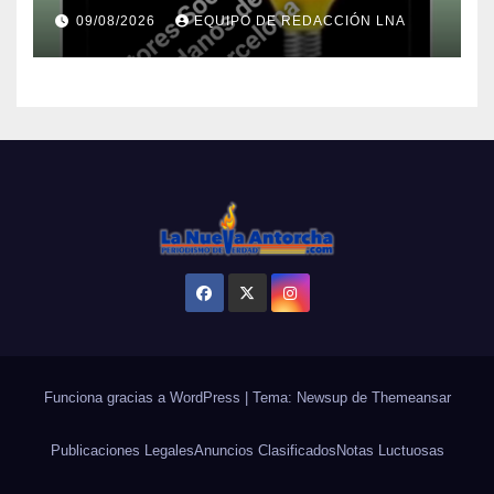
encuentro estratégico este
09/08/2026
EQUIPO DE REDACCIÓN LNA
lunes en Barcelona en contra
de los apagones y malos
servicios
Funciona gracias a WordPress
|
Tema: Newsup de
Themeansar
Publicaciones Legales
Anuncios Clasificados
Notas Luctuosas