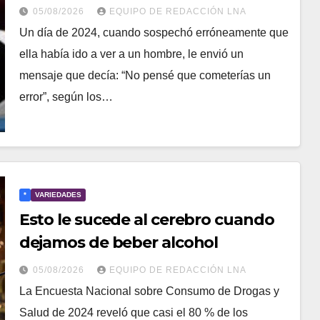
cámaras en una herramienta de
05/08/2026
EQUIPO DE REDACCIÓN LNA
acoso
​Un día de 2024, cuando sospechó erróneamente que
ella había ido a ver a un hombre, le envió un
mensaje que decía: “No pensé que cometerías un
error”, según los…
*
VARIEDADES
Esto le sucede al cerebro cuando
dejamos de beber alcohol
05/08/2026
EQUIPO DE REDACCIÓN LNA
​La Encuesta Nacional sobre Consumo de Drogas y
Salud de 2024 reveló que casi el 80 % de los