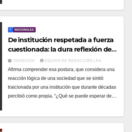
*
NACIONALES
De institución respetada a fuerza
cuestionada: la dura reflexión de
un contralmirante sobre la Fuerza
05/08/2026
EQUIPO DE REDACCIÓN LNA
Armada Bolivariana
Afirma comprender esa postura, que considera una
reacción lógica de una sociedad que se sintió
traicionada por una institución que durante décadas
percibió como propia. “¿Qué se puede esperar de…