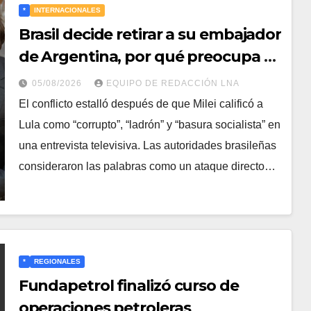
*
INTERNACIONALES
Brasil decide retirar a su embajador
de Argentina, por qué preocupa al
sector empresarial
05/08/2026
EQUIPO DE REDACCIÓN LNA
​El conflicto estalló después de que Milei calificó a
Lula como “corrupto”, “ladrón” y “basura socialista” en
una entrevista televisiva. Las autoridades brasileñas
consideraron las palabras como un ataque directo…
*
REGIONALES
Fundapetrol finalizó curso de
operaciones petroleras