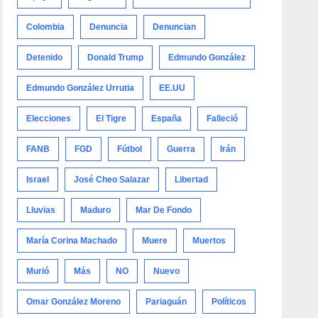
Colombia
Denuncia
Denuncian
Detenido
Donald Trump
Edmundo González
Edmundo González Urrutia
EE.UU
Elecciones
El Tigre
España
Falleció
FANB
FGD
Fútbol
Guerra
Irán
Israel
José Cheo Salazar
Libertad
Lluvias
Maduro
Mar De Fondo
María Corina Machado
Muere
Muertos
Murió
Más
NO
Nuevo
Omar González Moreno
Pariaguán
Políticos