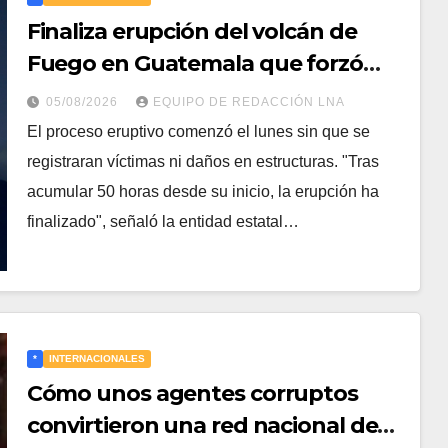
Finaliza erupción del volcán de
Fuego en Guatemala que forzó
una evacuación masiva
05/08/2026
EQUIPO DE REDACCIÓN LNA
​El proceso eruptivo comenzó el lunes sin que se
registraran víctimas ni daños en estructuras. "Tras
acumular 50 horas desde su inicio, la erupción ha
finalizado", señaló la entidad estatal…
*
INTERNACIONALES
Cómo unos agentes corruptos
convirtieron una red nacional de