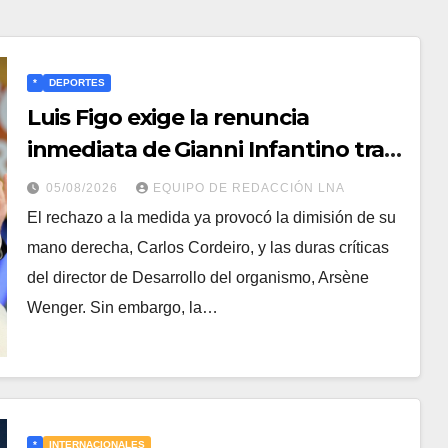
*
DEPORTES
Luis Figo exige la renuncia
inmediata de Gianni Infantino tras
el escandaloso plan para privatizar
05/08/2026
EQUIPO DE REDACCIÓN LNA
el Mundial
​El rechazo a la medida ya provocó la dimisión de su
mano derecha, Carlos Cordeiro, y las duras críticas
del director de Desarrollo del organismo, Arsène
Wenger. Sin embargo, la…
*
INTERNACIONALES