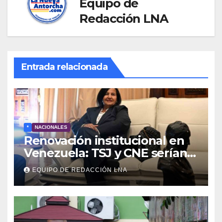
Equipo de
Redacción LNA
Entrada relacionada
*
NACIONALES
Renovación institucional en
Venezuela: TSJ y CNE serían
designados a finales de 2026
EQUIPO DE REDACCIÓN LNA