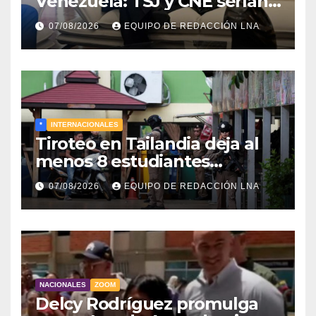
Venezuela: TSJ y CNE serían
designados a finales de 2026
07/08/2026
EQUIPO DE REDACCIÓN LNA
*
INTERNACIONALES
Tiroteo en Tailandia deja al
menos 8 estudiantes
muertos y 30 heridos
07/08/2026
EQUIPO DE REDACCIÓN LNA
NACIONALES
ZOOM
Delcy Rodríguez promulga