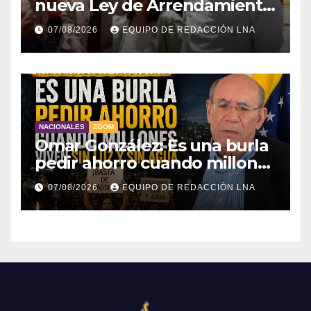
nueva Ley de Arrendamiento
para atender a familias
07/08/2026
EQUIPO DE REDACCIÓN LNA
damnificadas
NACIONALES
ZOOM
Omar González: Es una burla
pedir ahorro cuando millones
viven sin luz y sin agua
07/08/2026
EQUIPO DE REDACCIÓN LNA