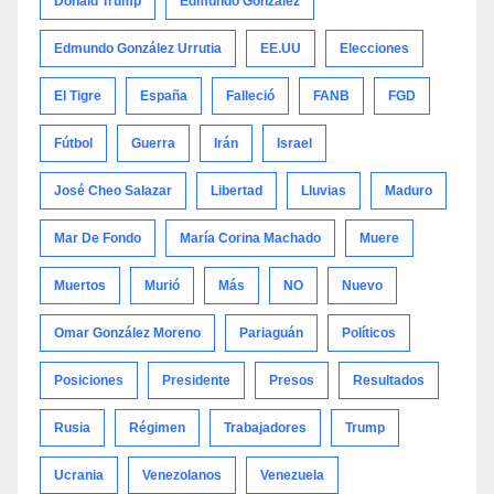
Donald Trump
Edmundo González
Edmundo González Urrutia
EE.UU
Elecciones
El Tigre
España
Falleció
FANB
FGD
Fútbol
Guerra
Irán
Israel
José Cheo Salazar
Libertad
Lluvias
Maduro
Mar De Fondo
María Corina Machado
Muere
Muertos
Murió
Más
NO
Nuevo
Omar González Moreno
Pariaguán
Políticos
Posiciones
Presidente
Presos
Resultados
Rusia
Régimen
Trabajadores
Trump
Ucrania
Venezolanos
Venezuela