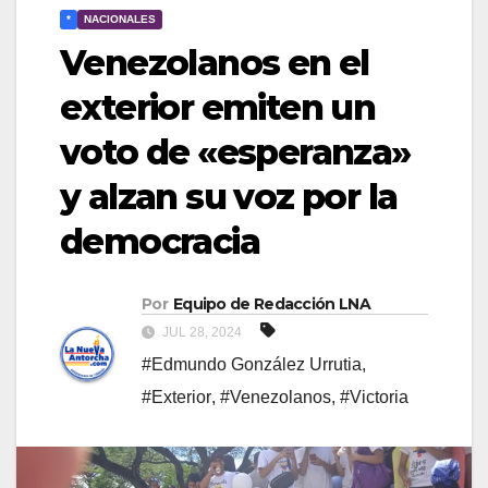
*
NACIONALES
Venezolanos en el
exterior emiten un
voto de «esperanza»
y alzan su voz por la
democracia
Por
Equipo de Redacción LNA
JUL 28, 2024
#Edmundo González Urrutia
,
#Exterior
,
#Venezolanos
,
#Victoria