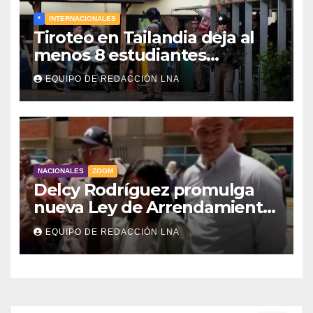
*
INTERNACIONALES
Tiroteo en Tailandia deja al
menos 8 estudiantes
muertos y 30 heridos
EQUIPO DE REDACCIÓN LNA
NACIONALES
ZOOM
Delcy Rodríguez promulga
nueva Ley de Arrendamiento
para atender a familias
EQUIPO DE REDACCIÓN LNA
damnificadas