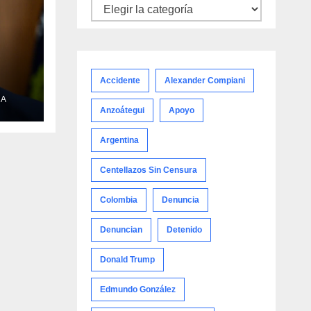
Noticias
por
categoría
Accidente
Alexander Compiani
NA
 la
Anzoátegui
Apoyo
Omán
Argentina
muz
Centellazos Sin Censura
Colombia
Denuncia
Denuncian
Detenido
Donald Trump
Edmundo González