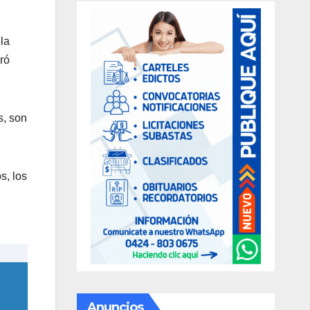
la
ró
s, son
s, los
Anuncios