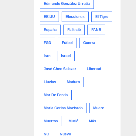
Edmundo González Urrutia
EE.UU
Elecciones
El Tigre
España
Falleció
FANB
FGD
Fútbol
Guerra
Irán
Israel
José Cheo Salazar
Libertad
Lluvias
Maduro
Mar De Fondo
María Corina Machado
Muere
Muertos
Murió
Más
NO
Nuevo