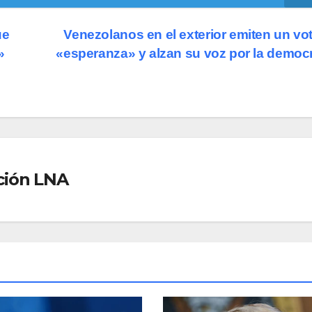
ue
Venezolanos en el exterior emiten un vo
»
«esperanza» y alzan su voz por la democ
ción LNA