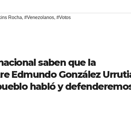
kins Rocha
,
#Venezolanos
,
#Votos
rnacional saben que la
tre Edmundo González Urruti
 pueblo habló y defenderemo