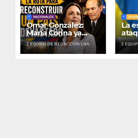
*
NACIONALES
*
INTER
Omar González:
La e
María Corina ya
ataq
tiene la ruta para
masi
EQUIPO DE REDACCIÓN LNA
EQUIP
reconstruir
sobr
Venezuela
ener
tens
conf