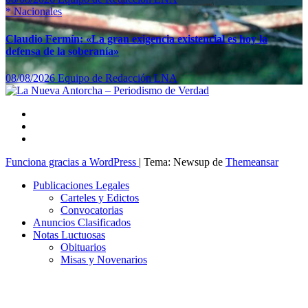
*
Nacionales
Claudio Fermín: «La gran exigencia existencial es hoy la
defensa de la soberanía»
08/08/2026
Equipo de Redacción LNA
Funciona gracias a WordPress
|
Tema: Newsup de
Themeansar
Publicaciones Legales
Carteles y Edictos
Convocatorias
Anuncios Clasificados
Notas Luctuosas
Obituarios
Misas y Novenarios