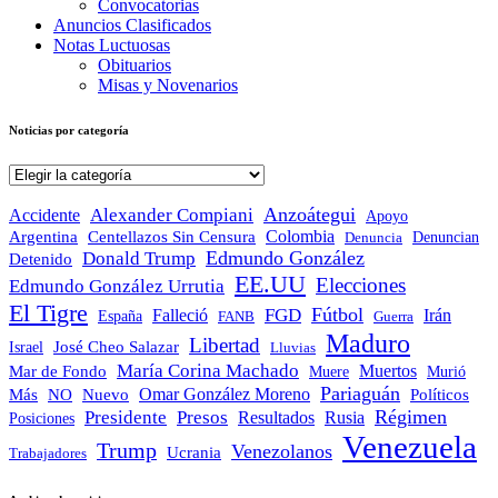
Convocatorias
Anuncios Clasificados
Notas Luctuosas
Obituarios
Misas y Novenarios
Noticias por categoría
Noticias
por
categoría
Anzoátegui
Alexander Compiani
Accidente
Apoyo
Colombia
Argentina
Centellazos Sin Censura
Denuncian
Denuncia
Edmundo González
Donald Trump
Detenido
EE.UU
Elecciones
Edmundo González Urrutia
El Tigre
Fútbol
FGD
Falleció
Irán
España
FANB
Guerra
Maduro
Libertad
José Cheo Salazar
Israel
Lluvias
María Corina Machado
Mar de Fondo
Muertos
Muere
Murió
Pariaguán
Omar González Moreno
Políticos
Más
NO
Nuevo
Régimen
Presidente
Presos
Resultados
Rusia
Posiciones
Venezuela
Trump
Venezolanos
Ucrania
Trabajadores