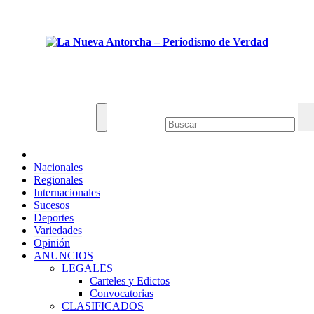
Saltar
Dom. Ago 9th, 2026
al
contenido
La Nueva Antorcha - Periodismo de Verdad
Noticias de Venezuela y el mundo.
Nacionales
Regionales
Internacionales
Sucesos
Deportes
Variedades
Opinión
ANUNCIOS
LEGALES
Carteles y Edictos
Convocatorias
CLASIFICADOS