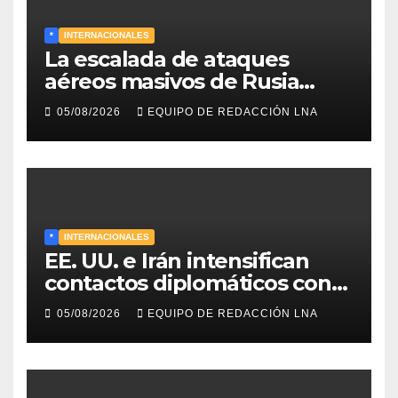
*
INTERNACIONALES
La escalada de ataques
aéreos masivos de Rusia
sobre Kiev y centros
05/08/2026
EQUIPO DE REDACCIÓN LNA
energéticos eleva la tensión
en el conflicto ucraniano
*
INTERNACIONALES
EE. UU. e Irán intensifican
contactos diplomáticos con
la mediación de Omán para
05/08/2026
EQUIPO DE REDACCIÓN LNA
reabrir el estrecho de Ormuz