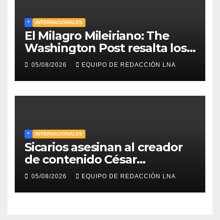
*
INTERNACIONALES
El Milagro Mileiriano: The
Washington Post resalta los
resultados de la economía de
05/08/2026
EQUIPO DE REDACCIÓN LNA
Milei y lo califica como «El
renacimiento de Argentina
continúa»
*
INTERNACIONALES
Sicarios asesinan al creador
de contenido César
Gastélum durante una
05/08/2026
EQUIPO DE REDACCIÓN LNA
transmisión en vivo