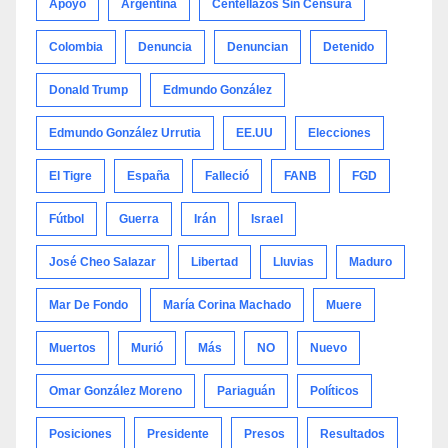
Apoyo
Argentina
Centellazos Sin Censura
Colombia
Denuncia
Denuncian
Detenido
Donald Trump
Edmundo González
Edmundo González Urrutia
EE.UU
Elecciones
El Tigre
España
Falleció
FANB
FGD
Fútbol
Guerra
Irán
Israel
José Cheo Salazar
Libertad
Lluvias
Maduro
Mar De Fondo
María Corina Machado
Muere
Muertos
Murió
Más
NO
Nuevo
Omar González Moreno
Pariaguán
Políticos
Posiciones
Presidente
Presos
Resultados