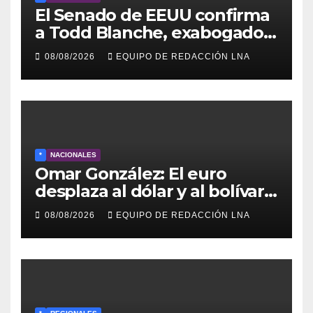
El Senado de EEUU confirma
a Todd Blanche, exabogado
de Trump, como fiscal
08/08/2026
EQUIPO DE REDACCIÓN LNA
general
*
NACIONALES
Omar González: El euro
desplaza al dólar y al bolívar
en medio del caos
08/08/2026
EQUIPO DE REDACCIÓN LNA
económico