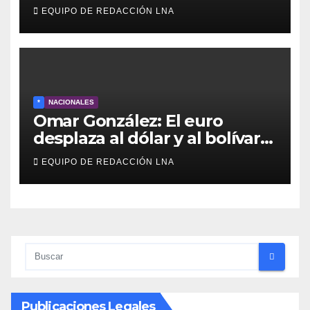
de Trump, como fiscal
EQUIPO DE REDACCIÓN LNA
general
*
NACIONALES
Omar González: El euro
desplaza al dólar y al bolívar
en medio del caos económico
EQUIPO DE REDACCIÓN LNA
Publicaciones Legales