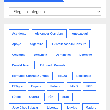
Noticias
por
categoría
Accidente
Alexander Compiani
Anzoátegui
Apoyo
Argentina
Centellazos Sin Censura
Colombia
Denuncia
Denuncian
Detenido
Donald Trump
Edmundo González
Edmundo González Urrutia
EE.UU
Elecciones
El Tigre
España
Falleció
FANB
FGD
Fútbol
Guerra
Irán
Israel
José Cheo Salazar
Libertad
Lluvias
Maduro