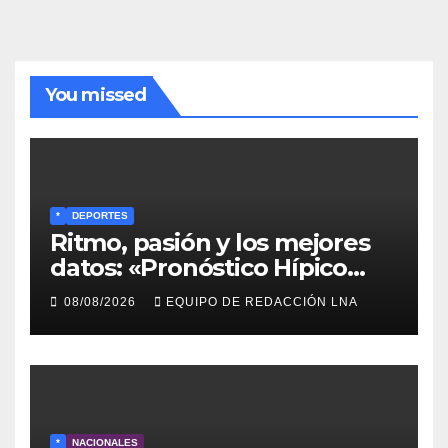
You missed
*
DEPORTES
Ritmo, pasión y los mejores
datos: «Pronóstico Hípico
Musical» se adueña de los
08/08/2026
EQUIPO DE REDACCIÓN LNA
domingos en La Poderosa
90.3 FM
*
NACIONALES