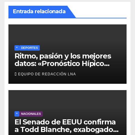
Entrada relacionada
*
DEPORTES
Ritmo, pasión y los mejores
datos: «Pronóstico Hípico
Musical» se adueña de los
EQUIPO DE REDACCIÓN LNA
domingos en La Poderosa
90.3 FM
*
NACIONALES
El Senado de EEUU confirma
a Todd Blanche, exabogado