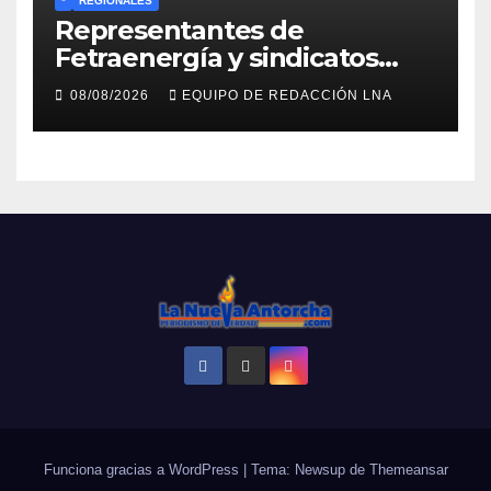
*
REGIONALES
Representantes de
Fetraenergía y sindicatos
base llaman a renovar
08/08/2026
EQUIPO DE REDACCIÓN LNA
directivas para rescatar la
lucha laboral en Anzoátegui
Funciona gracias a WordPress
|
Tema: Newsup de
Themeansar