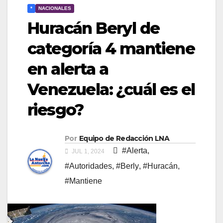
*
NACIONALES
Huracán Beryl de
categoría 4 mantiene
en alerta a
Venezuela: ¿cuál es el
riesgo?
Por
Equipo de Redacción LNA
#Alerta
,
JUL 1, 2024
#Autoridades
,
#Berly
,
#Huracán
,
#Mantiene