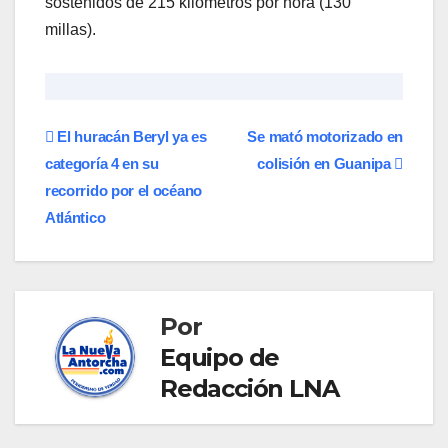
sostenidos de 215 kilómetros por hora (130
millas).
Navegación
El huracán Beryl ya es
Se mató motorizado en
categoría 4 en su
colisión en Guanipa
de
recorrido por el océano
entradas
Atlántico
Por
Equipo de
Redacción LNA