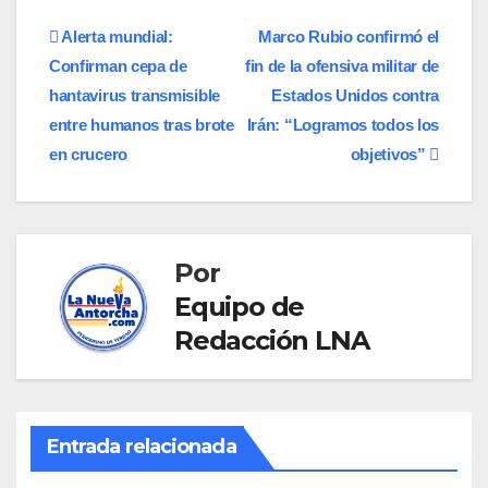
Navegación
Alerta mundial:
Marco Rubio confirmó el
Confirman cepa de
fin de la ofensiva militar de
de
hantavirus transmisible
Estados Unidos contra
entradas
entre humanos tras brote
Irán: “Logramos todos los
en crucero
objetivos”
Por
Equipo de
Redacción LNA
Entrada relacionada