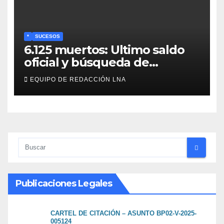
activos
*
SUCESOS
6.125 muertos: Ultimo saldo
oficial y búsqueda de
cadáveres continúa entre los
EQUIPO DE REDACCIÓN LNA
escombros
Publicaciones Legales
CARTEL DE CITACIÓN – ASUNTO BP02-V-2025-
005124