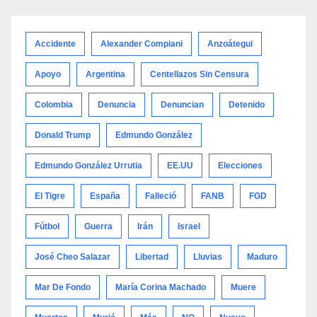
categoría
Accidente
Alexander Compiani
Anzoátegui
Apoyo
Argentina
Centellazos Sin Censura
Colombia
Denuncia
Denuncian
Detenido
Donald Trump
Edmundo González
Edmundo González Urrutia
EE.UU
Elecciones
El Tigre
España
Falleció
FANB
FGD
Fútbol
Guerra
Irán
Israel
José Cheo Salazar
Libertad
Lluvias
Maduro
Mar De Fondo
María Corina Machado
Muere