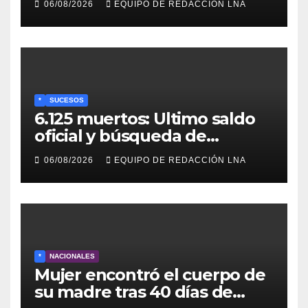
06/08/2026
EQUIPO DE REDACCIÓN LNA
Recreativo de 100 dólares
para jubilados, pensionados y
activos
*
SUCESOS
6.125 muertos: Ultimo saldo
oficial y búsqueda de
cadáveres continúa entre los
06/08/2026
EQUIPO DE REDACCIÓN LNA
escombros
*
NACIONALES
Mujer encontró el cuerpo de
su madre tras 40 días de