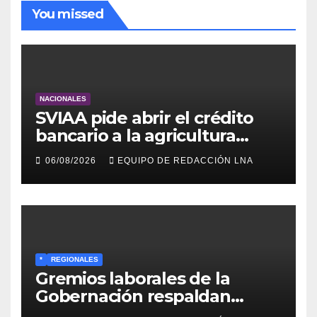
You missed
NACIONALES
SVIAA pide abrir el crédito
bancario a la agricultura
familiar en Venezuela
06/08/2026
EQUIPO DE REDACCIÓN LNA
*
REGIONALES
Gremios laborales de la
Gobernación respaldan
propuesta de Bono