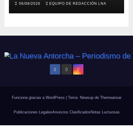
búsqueda en Tanaguarena
06/08/2026
EQUIPO DE REDACCIÓN LNA
Funciona gracias a WordPress
|
Tema: Newsup de
Themeansar
Publicaciones Legales
Anuncios Clasificados
Notas Luctuosas