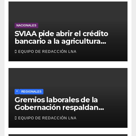
NACIONALES
SVIAA pide abrir el crédito
bancario a la agricultura
familiar en Venezuela
EQUIPO DE REDACCIÓN LNA
*
REGIONALES
Gremios laborales de la
Gobernación respaldan
propuesta de Bono
EQUIPO DE REDACCIÓN LNA
Recreativo de 100 dólares
para jubilados, pensionados y