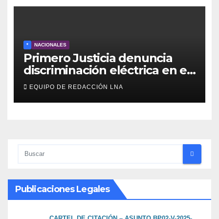
*
NACIONALES
Primero Justicia denuncia
discriminación eléctrica en el
interior del país
EQUIPO DE REDACCIÓN LNA
Publicaciones Legales
CARTEL DE CITACIÓN – ASUNTO BP02-V-2025-