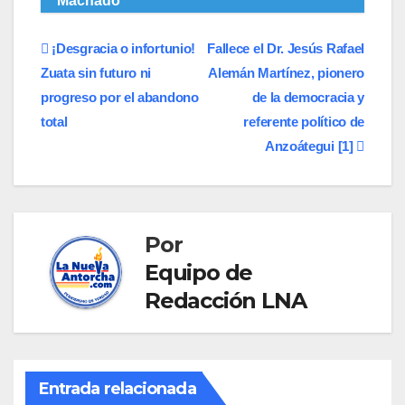
Machado
Navegación
​¡Desgracia o infortunio!
Fallece el Dr. Jesús Rafael
Zuata sin futuro ni
Alemán Martínez, pionero
de
progreso por el abandono
de la democracia y
entradas
total
referente político de
Anzoátegui [1]
Por
Equipo de
Redacción LNA
Entrada relacionada