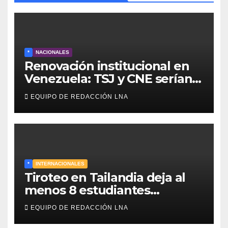
*
NACIONALES
Renovación institucional en
Venezuela: TSJ y CNE serían
designados a finales de 2026
EQUIPO DE REDACCIÓN LNA
*
INTERNACIONALES
Tiroteo en Tailandia deja al
menos 8 estudiantes
muertos y 30 heridos
EQUIPO DE REDACCIÓN LNA