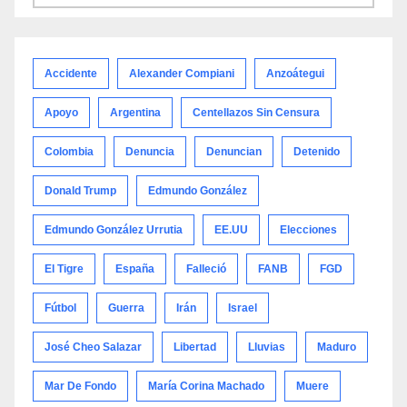
por
categoría
Accidente
Alexander Compiani
Anzoátegui
Apoyo
Argentina
Centellazos Sin Censura
Colombia
Denuncia
Denuncian
Detenido
Donald Trump
Edmundo González
Edmundo González Urrutia
EE.UU
Elecciones
El Tigre
España
Falleció
FANB
FGD
Fútbol
Guerra
Irán
Israel
José Cheo Salazar
Libertad
Lluvias
Maduro
Mar De Fondo
María Corina Machado
Muere