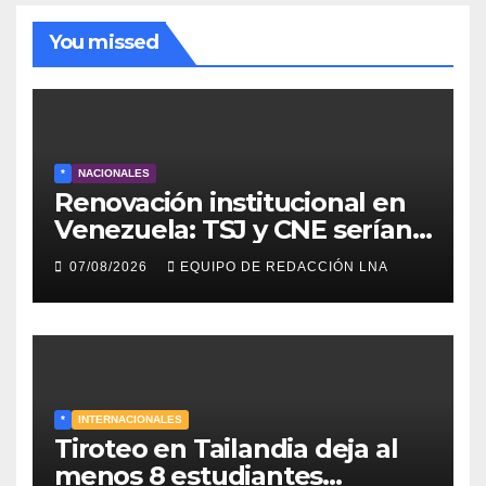
You missed
*
NACIONALES
Renovación institucional en
Venezuela: TSJ y CNE serían
designados a finales de 2026
07/08/2026
EQUIPO DE REDACCIÓN LNA
*
INTERNACIONALES
Tiroteo en Tailandia deja al
menos 8 estudiantes