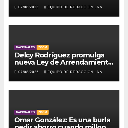
muertos y 30 heridos
07/08/2026
EQUIPO DE REDACCIÓN LNA
NACIONALES
ZOOM
Delcy Rodríguez promulga
nueva Ley de Arrendamiento
para atender a familias
07/08/2026
EQUIPO DE REDACCIÓN LNA
damnificadas
NACIONALES
ZOOM
Omar González: Es una burla
pedir ahorro cuando millones