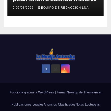
viven sin luz y sin agua
07/08/2026
EQUIPO DE REDACCIÓN LNA
Funciona gracias a WordPress
|
Tema: Newsup de
Themeansar
Publicaciones Legales
Anuncios Clasificados
Notas Luctuosas