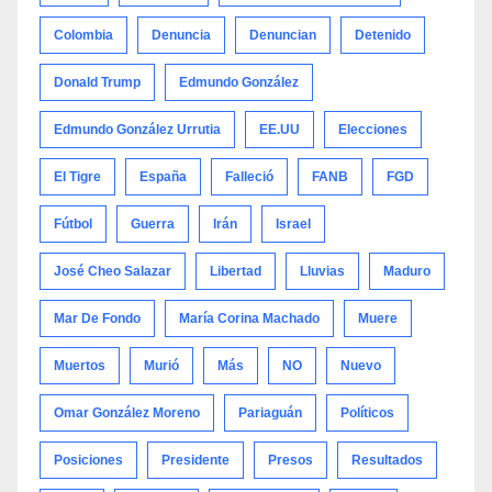
Colombia
Denuncia
Denuncian
Detenido
Donald Trump
Edmundo González
Edmundo González Urrutia
EE.UU
Elecciones
El Tigre
España
Falleció
FANB
FGD
Fútbol
Guerra
Irán
Israel
José Cheo Salazar
Libertad
Lluvias
Maduro
Mar De Fondo
María Corina Machado
Muere
Muertos
Murió
Más
NO
Nuevo
Omar González Moreno
Pariaguán
Políticos
Posiciones
Presidente
Presos
Resultados