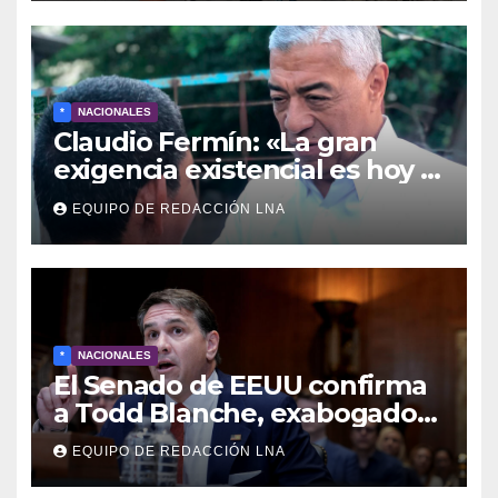
*
NACIONALES
Claudio Fermín: «La gran
exigencia existencial es hoy la
defensa de la soberanía»
EQUIPO DE REDACCIÓN LNA
*
NACIONALES
El Senado de EEUU confirma
a Todd Blanche, exabogado
de Trump, como fiscal
EQUIPO DE REDACCIÓN LNA
general