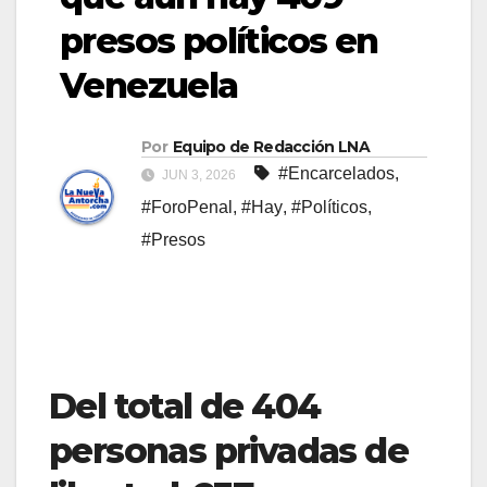
presos políticos en
Venezuela
Por
Equipo de Redacción LNA
#Encarcelados
,
JUN 3, 2026
#ForoPenal
,
#Hay
,
#Políticos
,
#Presos
Del total de 404
personas privadas de