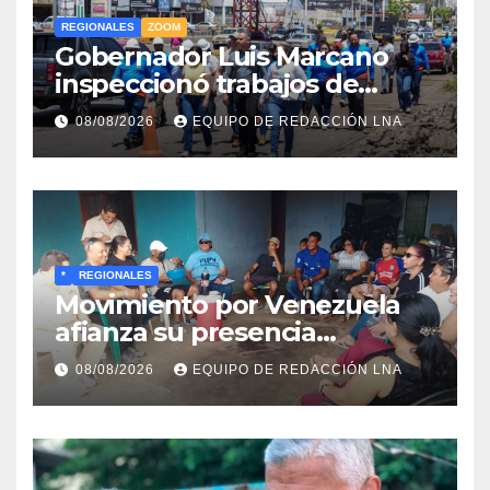
REGIONALES
ZOOM
Gobernador Luis Marcano
inspeccionó trabajos de
rehabilitación en al Av.
08/08/2026
EQUIPO DE REDACCIÓN LNA
Intercomunal
*
REGIONALES
Movimiento por Venezuela
afianza su presencia
comunitaria en La Ponderosa
08/08/2026
EQUIPO DE REDACCIÓN LNA
y otras comunidades de
Anzoátegui