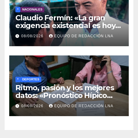
*
NACIONALES
Claudio Fermín: «La gran
exigencia existencial es hoy
la defensa de la soberanía»
08/08/2026
EQUIPO DE REDACCIÓN LNA
*
DEPORTES
Ritmo, pasión y los mejores
datos: «Pronóstico Hípico
Musical» se adueña de los
08/08/2026
EQUIPO DE REDACCIÓN LNA
domingos en La Poderosa
90.3 FM