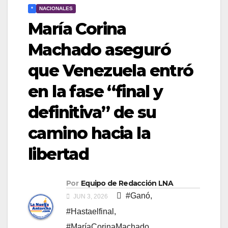
*
NACIONALES
María Corina
Machado aseguró
que Venezuela entró
en la fase “final y
definitiva” de su
camino hacia la
libertad
Por
Equipo de Redacción LNA
#Ganó
,
JUN 3, 2026
#Hastaelfinal
,
#MaríaCorinaMachado