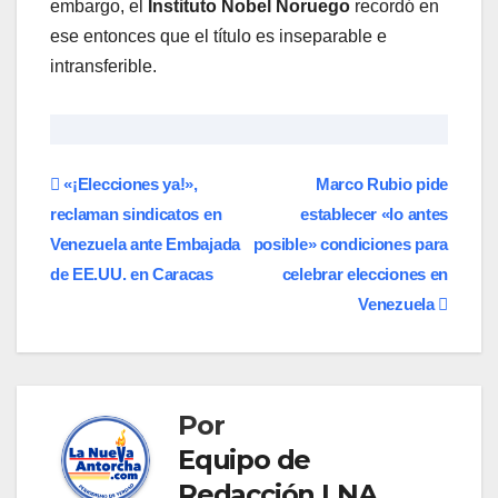
embargo, el
Instituto Nobel Noruego
recordó en
ese entonces que el título es inseparable e
intransferible.
Navegación
«¡Elecciones ya!»,
Marco Rubio pide
reclaman sindicatos en
establecer «lo antes
de
Venezuela ante Embajada
posible» condiciones para
entradas
de EE.UU. en Caracas
celebrar elecciones en
Venezuela
Por
Equipo de
Redacción LNA