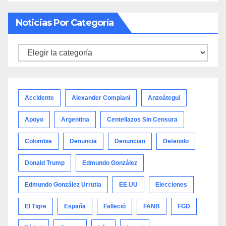
Noticias Por Categoría
Noticias
por
categoría
Accidente
Alexander Compiani
Anzoátegui
Apoyo
Argentina
Centellazos Sin Censura
Colombia
Denuncia
Denuncian
Detenido
Donald Trump
Edmundo González
Edmundo González Urrutia
EE.UU
Elecciones
El Tigre
España
Falleció
FANB
FGD