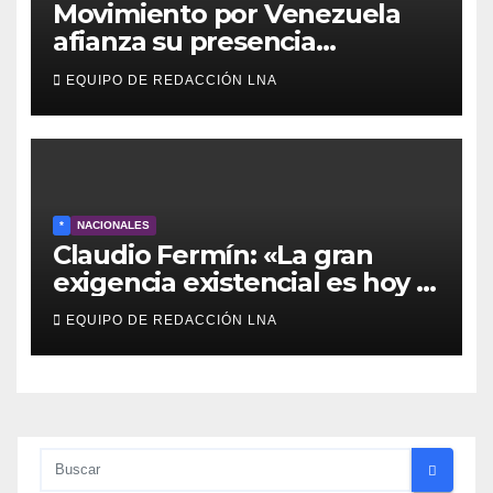
Movimiento por Venezuela
afianza su presencia
comunitaria en La Ponderosa
EQUIPO DE REDACCIÓN LNA
y otras comunidades de
Anzoátegui
*
NACIONALES
Claudio Fermín: «La gran
exigencia existencial es hoy la
defensa de la soberanía»
EQUIPO DE REDACCIÓN LNA