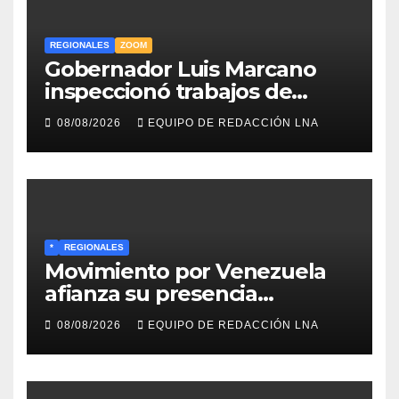
REGIONALES
ZOOM
Gobernador Luis Marcano
inspeccionó trabajos de
rehabilitación en al Av.
08/08/2026
EQUIPO DE REDACCIÓN LNA
Intercomunal
*
REGIONALES
Movimiento por Venezuela
afianza su presencia
comunitaria en La Ponderosa
08/08/2026
EQUIPO DE REDACCIÓN LNA
y otras comunidades de
Anzoátegui