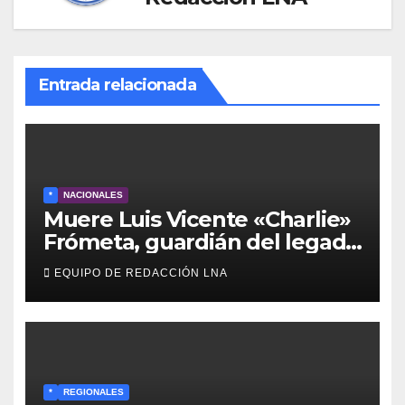
Entrada relacionada
*
NACIONALES
Muere Luis Vicente «Charlie»
Frómeta, guardián del legado
musical de la Billo’s Caracas
EQUIPO DE REDACCIÓN LNA
Boys
*
REGIONALES