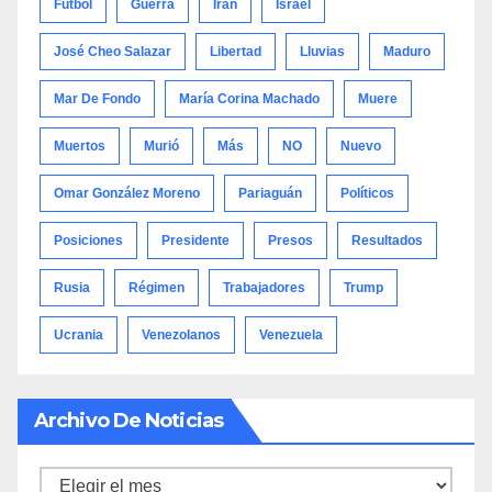
Fútbol
Guerra
Irán
Israel
José Cheo Salazar
Libertad
Lluvias
Maduro
Mar De Fondo
María Corina Machado
Muere
Muertos
Murió
Más
NO
Nuevo
Omar González Moreno
Pariaguán
Políticos
Posiciones
Presidente
Presos
Resultados
Rusia
Régimen
Trabajadores
Trump
Ucrania
Venezolanos
Venezuela
Archivo De Noticias
Archivo