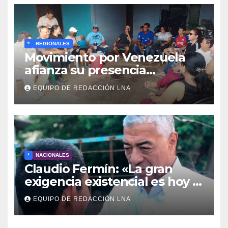
*
REGIONALES
Movimiento por Venezuela
afianza su presencia
comunitaria en La Ponderosa
EQUIPO DE REDACCIÓN LNA
y otras comunidades de
Anzoátegui
*
NACIONALES
Claudio Fermín: «La gran
exigencia existencial es hoy la
defensa de la soberanía»
EQUIPO DE REDACCIÓN LNA