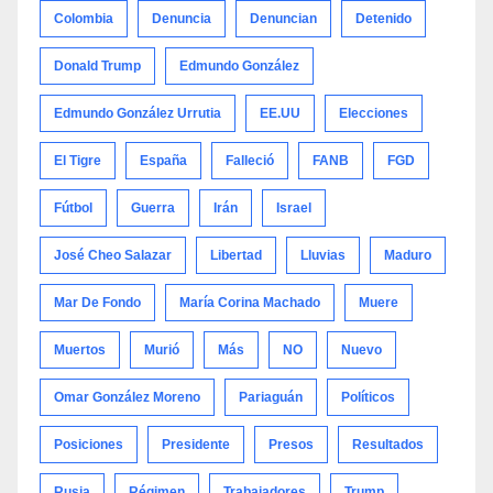
Colombia
Denuncia
Denuncian
Detenido
Donald Trump
Edmundo González
Edmundo González Urrutia
EE.UU
Elecciones
El Tigre
España
Falleció
FANB
FGD
Fútbol
Guerra
Irán
Israel
José Cheo Salazar
Libertad
Lluvias
Maduro
Mar De Fondo
María Corina Machado
Muere
Muertos
Murió
Más
NO
Nuevo
Omar González Moreno
Pariaguán
Políticos
Posiciones
Presidente
Presos
Resultados
Rusia
Régimen
Trabajadores
Trump