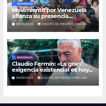
*
REGIONALES
Movimiento por Venezuela
afianza su presencia
comunitaria en La Ponderosa
08/08/2026
EQUIPO DE REDACCIÓN LNA
y otras comunidades de
Anzoátegui
*
NACIONALES
Claudio Fermín: «La gran
exigencia existencial es hoy
la defensa de la soberanía»
08/08/2026
EQUIPO DE REDACCIÓN LNA