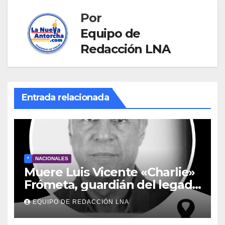
Por
Equipo de
Redacción LNA
Entrada relacionada
*
NACIONALES
Muere Luis Vicente «Charlie»
Frómeta, guardián del legado
musical de la Billo’s Caracas
EQUIPO DE REDACCIÓN LNA
Boys