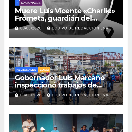
*
NACIONALES
Muere Luis Vicente «Charlie»
Frómeta, guardián del
legado musical de la Billo’s
08/08/2026
EQUIPO DE REDACCIÓN LNA
Caracas Boys
REGIONALES
ZOOM
Gobernador Luis Marcano
inspeccionó trabajos de
rehabilitación en al Av.
08/08/2026
EQUIPO DE REDACCIÓN LNA
Intercomunal