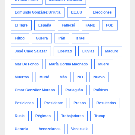
Edmundo González Urrutia
EE.UU
Elecciones
El Tigre
España
Falleció
FANB
FGD
Fútbol
Guerra
Irán
Israel
José Cheo Salazar
Libertad
Lluvias
Maduro
Mar De Fondo
María Corina Machado
Muere
Muertos
Murió
Más
NO
Nuevo
Omar González Moreno
Pariaguán
Políticos
Posiciones
Presidente
Presos
Resultados
Rusia
Régimen
Trabajadores
Trump
Ucrania
Venezolanos
Venezuela