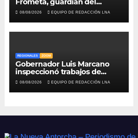
Frómeta, guardián del
legado musical de la Billo’s
08/08/2026
EQUIPO DE REDACCIÓN LNA
Caracas Boys
REGIONALES
ZOOM
Gobernador Luis Marcano
inspeccionó trabajos de
rehabilitación en al Av.
08/08/2026
EQUIPO DE REDACCIÓN LNA
Intercomunal