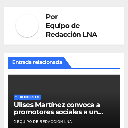
Por
Equipo de
Redacción LNA
Entrada relacionada
*
REGIONALES
Ulises Martínez convoca a
promotores sociales a un
encuentro estratégico este
EQUIPO DE REDACCIÓN LNA
lunes en Barcelona en contra