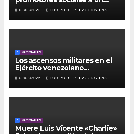
encuentro estratégico este
09/08/2026
EQUIPO DE REDACCIÓN LNA
lunes en Barcelona en contra
de los apagones y malos
servicios
*
NACIONALES
Los ascensos militares en el
Ejército venezolano
refuerzan el control político y
09/08/2026
EQUIPO DE REDACCIÓN LNA
operativo de la Fuerza
Armada
*
NACIONALES
Muere Luis Vicente «Charlie»