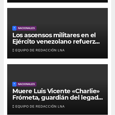
de los apagones y malos
servicios
*
NACIONALES
Los ascensos militares en el
Ejército venezolano refuerzan
el control político y operativo
EQUIPO DE REDACCIÓN LNA
de la Fuerza Armada
*
NACIONALES
Muere Luis Vicente «Charlie»
Frómeta, guardián del legado
musical de la Billo’s Caracas
EQUIPO DE REDACCIÓN LNA
Boys