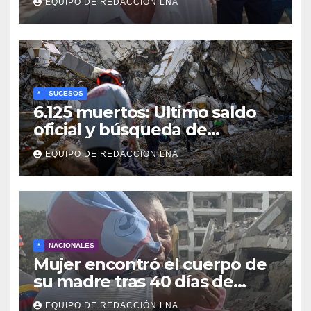
EQUIPO DE REDACCIÓN LNA
Recreativo de 100 dólares
para jubilados, pensionados y
activos
*
SUCESOS
6.125 muertos: Ultimo saldo
oficial y búsqueda de
cadáveres continúa entre los
EQUIPO DE REDACCIÓN LNA
escombros
*
NACIONALES
Mujer encontró el cuerpo de
su madre tras 40 días de
búsqueda en Tanaguarena
EQUIPO DE REDACCIÓN LNA