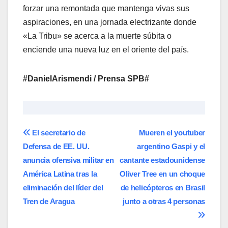
forzar una remontada que mantenga vivas sus
aspiraciones, en una jornada electrizante donde
«La Tribu» se acerca a la muerte súbita o
enciende una nueva luz en el oriente del país.
#DanielArismendi / Prensa SPB#
Navegación
El secretario de
Mueren el youtuber
Defensa de EE. UU.
argentino Gaspi y el
de
anuncia ofensiva militar en
cantante estadounidense
entradas
América Latina tras la
Oliver Tree en un choque
eliminación del líder del
de helicópteros en Brasil
Tren de Aragua
junto a otras 4 personas