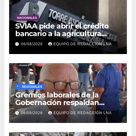
NACIONALES
SVIAA pide abrir el crédito
bancario a la agricultura
familiar en Venezuela
06/08/2026
EQUIPO DE REDACCIÓN LNA
*
REGIONALES
Gremios laborales de la
Gobernación respaldan
propuesta de Bono
06/08/2026
EQUIPO DE REDACCIÓN LNA
Recreativo de 100 dólares
para jubilados, pensionados y
activos