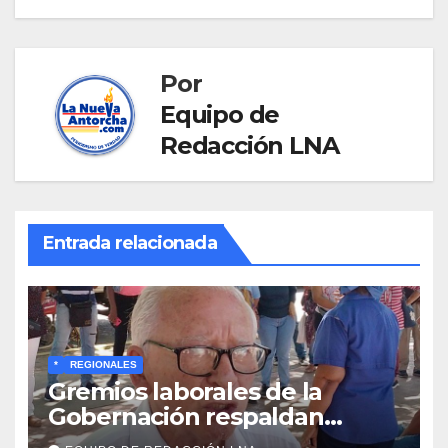
Por
Equipo de
Redacción LNA
Entrada relacionada
*
REGIONALES
Gremios laborales de la
Gobernación respaldan
propuesta de Bono