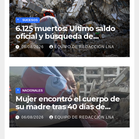
*
SUCESOS
6.125 muertos: Ultimo saldo
oficial y búsqueda de
cadáveres continúa entre los
06/08/2026
EQUIPO DE REDACCIÓN LNA
escombros
*
NACIONALES
Mujer encontró el cuerpo de
su madre tras 40 días de
búsqueda en Tanaguarena
06/08/2026
EQUIPO DE REDACCIÓN LNA