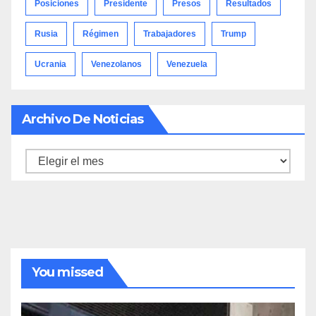
Posiciones
Presidente
Presos
Resultados
Rusia
Régimen
Trabajadores
Trump
Ucrania
Venezolanos
Venezuela
Archivo De Noticias
Archivo
de
noticias
You missed