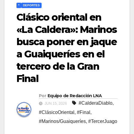
*
DEPORTES
Clásico oriental en
«La Caldera»: Marinos
busca poner en jaque
a Guaiqueríes en el
tercero de la Gran
Final
Por
Equipo de Redacción LNA
#CalderaDiablo
,
JUN 15, 2026
#ClásicoOriental
,
#Final
,
#Marinos/Guaiqueríes
,
#TercerJuago