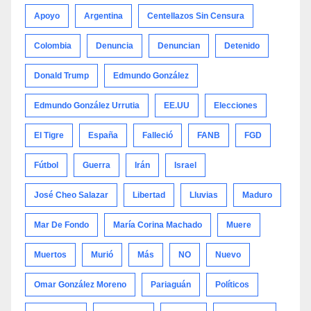
Apoyo
Argentina
Centellazos Sin Censura
Colombia
Denuncia
Denuncian
Detenido
Donald Trump
Edmundo González
Edmundo González Urrutia
EE.UU
Elecciones
El Tigre
España
Falleció
FANB
FGD
Fútbol
Guerra
Irán
Israel
José Cheo Salazar
Libertad
Lluvias
Maduro
Mar De Fondo
María Corina Machado
Muere
Muertos
Murió
Más
NO
Nuevo
Omar González Moreno
Pariaguán
Políticos