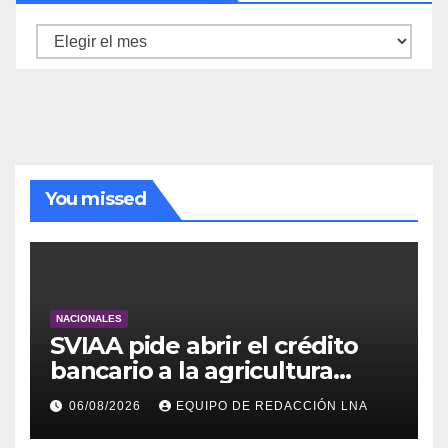
Archivo
de
noticias
You missed
NACIONALES
SVIAA pide abrir el crédito
bancario a la agricultura
familiar en Venezuela
06/08/2026
EQUIPO DE REDACCIÓN LNA