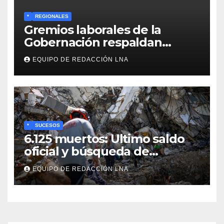
*
REGIONALES
Gremios laborales de la
Gobernación respaldan
propuesta de Bono
EQUIPO DE REDACCIÓN LNA
Recreativo de 100 dólares
para jubilados, pensionados y
activos
*
SUCESOS
6.125 muertos: Ultimo saldo
oficial y búsqueda de
cadáveres continúa entre los
EQUIPO DE REDACCIÓN LNA
escombros