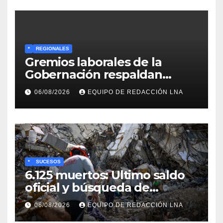
*
REGIONALES
Gremios laborales de la
Gobernación respaldan
propuesta de Bono
06/08/2026
EQUIPO DE REDACCIÓN LNA
Recreativo de 100 dólares
para jubilados, pensionados y
activos
*
SUCESOS
6.125 muertos: Ultimo saldo
oficial y búsqueda de
cadáveres continúa entre los
06/08/2026
EQUIPO DE REDACCIÓN LNA
escombros