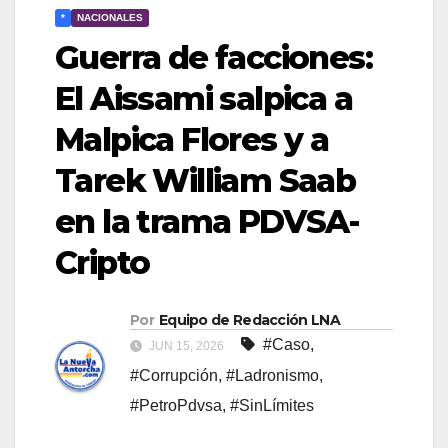
*
NACIONALES
​Guerra de facciones:
El Aissami salpica a
Malpica Flores y a
Tarek William Saab
en la trama PDVSA-
Cripto
Por
Equipo de Redacción LNA
#Caso
,
JUN 15, 2026
#Corrupción
,
#Ladronismo
,
#PetroPdvsa
,
#SinLímites