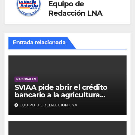
Equipo de
Redacción LNA
Entrada relacionada
NACIONALES
SVIAA pide abrir el crédito
bancario a la agricultura
familiar en Venezuela
EQUIPO DE REDACCIÓN LNA