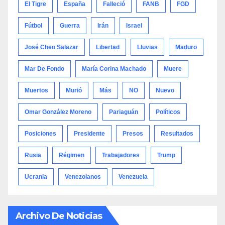
El Tigre
España
Falleció
FANB
FGD
Fútbol
Guerra
Irán
Israel
José Cheo Salazar
Libertad
Lluvias
Maduro
Mar De Fondo
María Corina Machado
Muere
Muertos
Murió
Más
NO
Nuevo
Omar González Moreno
Pariaguán
Políticos
Posiciones
Presidente
Presos
Resultados
Rusia
Régimen
Trabajadores
Trump
Ucrania
Venezolanos
Venezuela
Archivo De Noticias