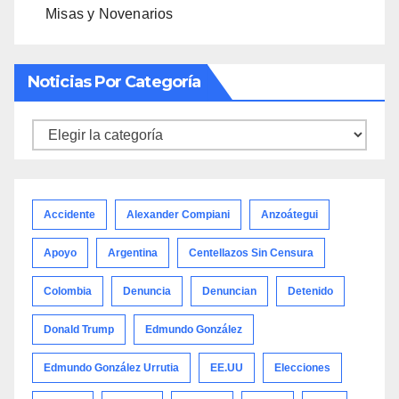
Misas y Novenarios
Noticias Por Categoría
Noticias
por
categoría
Accidente
Alexander Compiani
Anzoátegui
Apoyo
Argentina
Centellazos Sin Censura
Colombia
Denuncia
Denuncian
Detenido
Donald Trump
Edmundo González
Edmundo González Urrutia
EE.UU
Elecciones