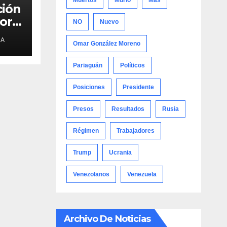
Muertos
Murió
Más
ción
por
NO
Nuevo
de
NA
y
Omar González Moreno
nal
Pariaguán
Políticos
Posiciones
Presidente
Presos
Resultados
Rusia
Régimen
Trabajadores
Trump
Ucrania
Venezolanos
Venezuela
Archivo De Noticias