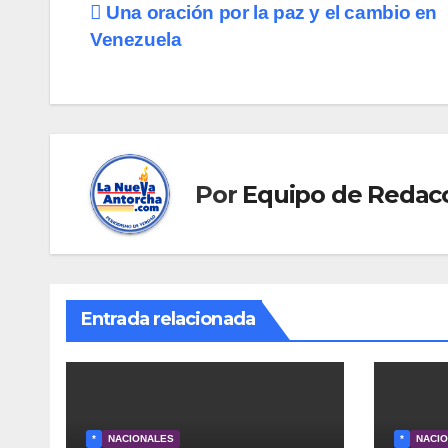
Navegación
Una oración por la paz y el cambio en
Venezuela
de
entradas
Por
Equipo de Redac
Entrada relacionada
*
NACIONALES
*
NACI