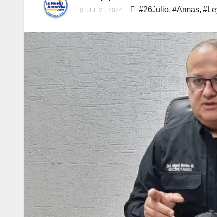
#26Julio
,
#Armas
,
#Le
JUL 21, 2024