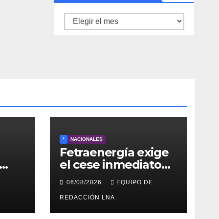
Archivo
de
noticias
*
NACIONALES
Fetraenergía exige
el cese inmediato
de las violaciones a
E
06/08/2026
EQUIPO DE
EE
los derechos
laborales en la
REDACCIÓN LNA
Industria Petrolera