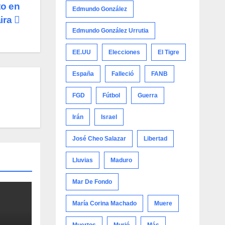
to en
Edmundo González
ira
Edmundo González Urrutia
EE.UU
Elecciones
El Tigre
España
Falleció
FANB
FGD
Fútbol
Guerra
Irán
Israel
José Cheo Salazar
Libertad
Lluvias
Maduro
Mar De Fondo
María Corina Machado
Muere