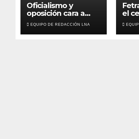
Oficialismo y
Fetr
oposición cara a
el c
cara en diálogo
de l
EQUIPO DE REDACCIÓN LNA
EQUIP
impulsado por EE
los 
UU: las claves
labo
Indu
Ven