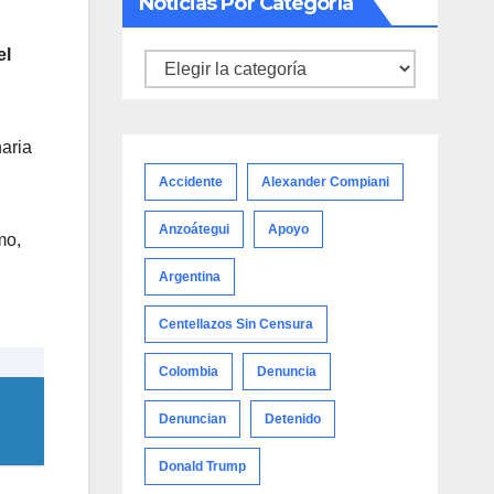
Noticias Por Categoría
el
Noticias
por
categoría
aria
Accidente
Alexander Compiani
Anzoátegui
Apoyo
mo,
Argentina
Centellazos Sin Censura
Colombia
Denuncia
Denuncian
Detenido
Donald Trump