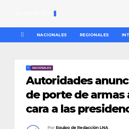
Saltar
al
Jue. Ago 6th, 2026
contenido
NACIONALES
REGIONALES
IN
*
NACIONALES
Autoridades anunci
de porte de armas a
cara a las presiden
Por
Equipo de Redacción LNA