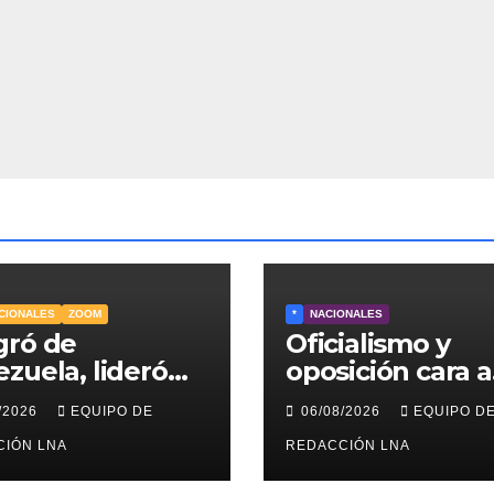
CIONALES
ZOOM
*
NACIONALES
gró de
Oficialismo y
zuela, lideró
oposición cara a
operaciones de
cara en diálogo
/2026
EQUIPO DE
06/08/2026
EQUIPO D
ron en EE.UU. y
impulsado por 
es la única
CIÓN LNA
UU: las claves
REDACCIÓN LNA
er CEO en Vaca