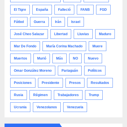
El Tigre
España
Falleció
FANB
FGD
Fútbol
Guerra
Irán
Israel
José Cheo Salazar
Libertad
Lluvias
Maduro
Mar De Fondo
María Corina Machado
Muere
Muertos
Murió
Más
NO
Nuevo
Omar González Moreno
Pariaguán
Políticos
Posiciones
Presidente
Presos
Resultados
Rusia
Régimen
Trabajadores
Trump
Ucrania
Venezolanos
Venezuela