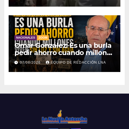
damnificadas
NACIONALES
ZOOM
Omar González: Es una burla
pedir ahorro cuando millones
viven sin luz y sin agua
07/08/2026
EQUIPO DE REDACCIÓN LNA