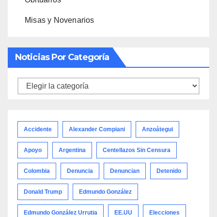
Misas y Novenarios
Noticias Por Categoría
Noticias
por
categoría
Accidente
Alexander Compiani
Anzoátegui
Apoyo
Argentina
Centellazos Sin Censura
Colombia
Denuncia
Denuncian
Detenido
Donald Trump
Edmundo González
Edmundo González Urrutia
EE.UU
Elecciones