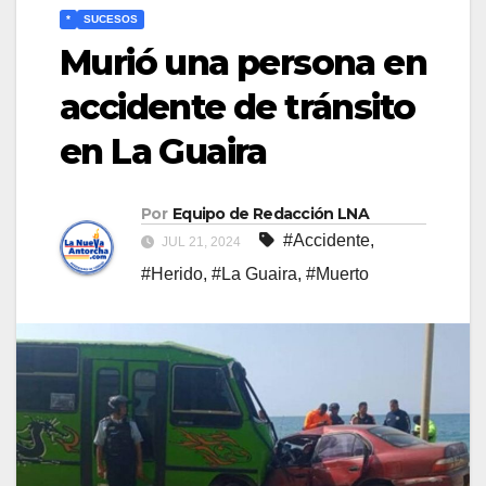
*
SUCESOS
Murió una persona en
accidente de tránsito
en La Guaira
Por
Equipo de Redacción LNA
#Accidente
,
JUL 21, 2024
#Herido
,
#La Guaira
,
#Muerto