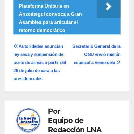
Plataforma Unitaria en
Anzoátegui convoca a Gran
Asamblea para articular el
retorno democrático
Navegación
Autoridades anuncian
Secretario General de la
ley seca y suspensión de
ONU envió misión
de
porte de armas a partir del
especial a Venezuela
entradas
26 de julio de cara a las
presidenciales
Por
Equipo de
Redacción LNA