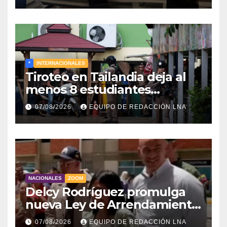
*
INTERNACIONALES
Tiroteo en Tailandia deja al
menos 8 estudiantes
muertos y 30 heridos
07/08/2026
EQUIPO DE REDACCIÓN LNA
NACIONALES
ZOOM
Delcy Rodríguez promulga
nueva Ley de Arrendamiento
para atender a familias
07/08/2026
EQUIPO DE REDACCIÓN LNA