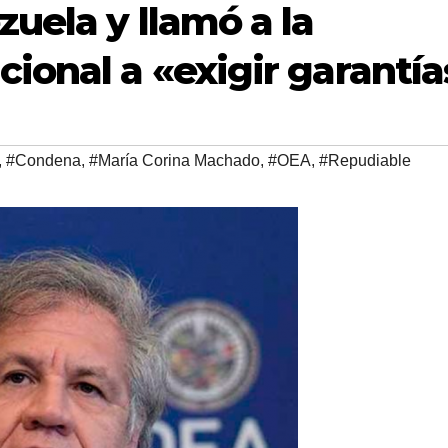
uela y llamó a la
ional a «exigir garantía
,
#Condena
,
#María Corina Machado
,
#OEA
,
#Repudiable