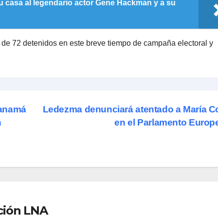
 casa al legendario actor Gene Hackman y a su
de 72 detenidos en este breve tiempo de campaña electoral y
Panamá
Ledezma denunciará atentado a María C
n
en el Parlamento Euro
ción LNA