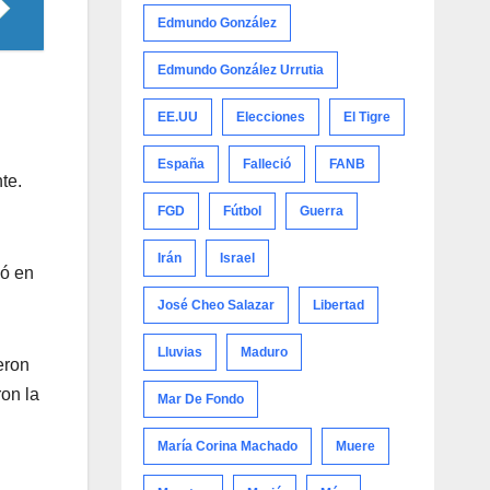
Edmundo González
Edmundo González Urrutia
EE.UU
Elecciones
El Tigre
España
Falleció
FANB
te.
FGD
Fútbol
Guerra
Irán
Israel
ió en
José Cheo Salazar
Libertad
Lluvias
Maduro
eron
on la
Mar De Fondo
María Corina Machado
Muere