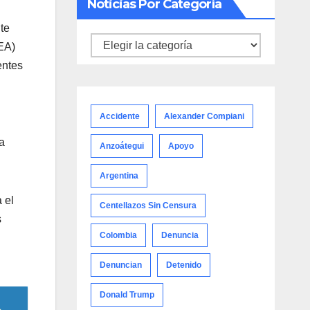
Noticias Por Categoría
te
Noticias
OEA)
por
entes
categoría
Accidente
Alexander Compiani
a
Anzoátegui
Apoyo
Argentina
 el
Centellazos Sin Censura
s
Colombia
Denuncia
Denuncian
Detenido
Donald Trump