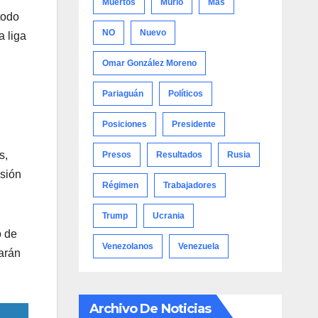
Muertos
Murió
Más
todo
NO
Nuevo
a liga
Omar González Moreno
Pariaguán
Políticos
Posiciones
Presidente
s,
Presos
Resultados
Rusia
esión
Régimen
Trabajadores
Trump
Ucrania
o de
Venezolanos
Venezuela
rarán
Archivo De Noticias