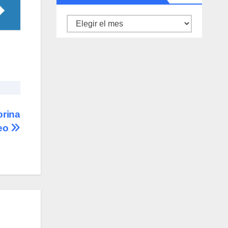
Archivo
de
noticias
orina
peo