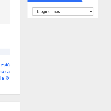
Archivo
de
noticias
está
nar a
la