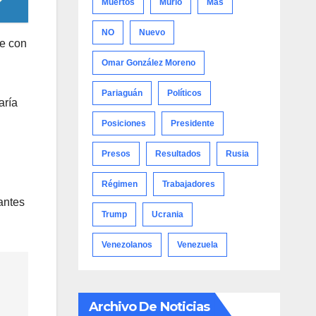
Muertos
Murió
Más
NO
Nuevo
te con
Omar González Moreno
Pariaguán
Políticos
aría
Posiciones
Presidente
Presos
Resultados
Rusia
Régimen
Trabajadores
antes
Trump
Ucrania
Venezolanos
Venezuela
Archivo De Noticias