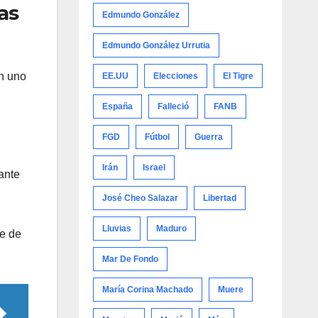
as
Edmundo González
Edmundo González Urrutia
en uno
EE.UU
Elecciones
El Tigre
España
Falleció
FANB
FGD
Fútbol
Guerra
Irán
Israel
ante
José Cheo Salazar
Libertad
Lluvias
Maduro
ce de
Mar De Fondo
María Corina Machado
Muere