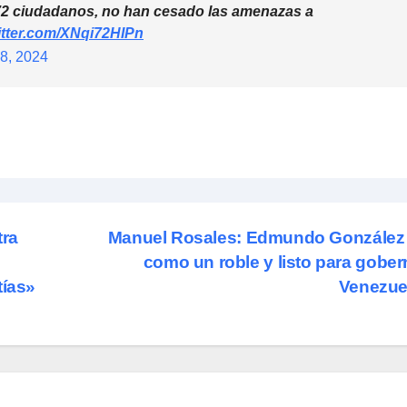
 72 ciudadanos, no han cesado las amenazas a
witter.com/XNqi72HIPn
18, 2024
tra
Manuel Rosales: Edmundo González 
como un roble y listo para gober
tías»
Venezue