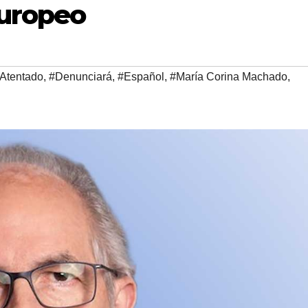
Europeo
Atentado
,
#Denunciará
,
#Español
,
#María Corina Machado
,