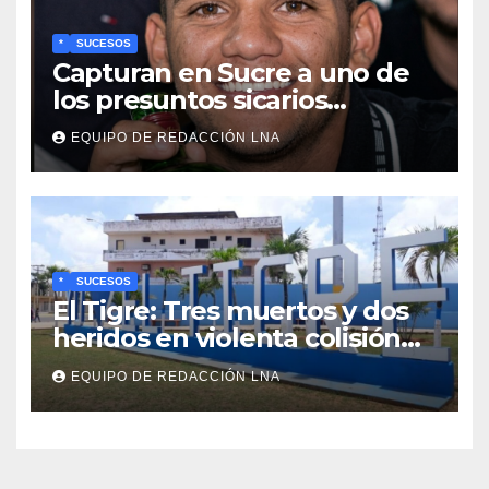
*
SUCESOS
Capturan en Sucre a uno de
los presuntos sicarios
implicados en el asesinato de
EQUIPO DE REDACCIÓN LNA
la líder pesquera Lylianna
Tineo
*
SUCESOS
El Tigre: Tres muertos y dos
heridos en violenta colisión
de vehículos
EQUIPO DE REDACCIÓN LNA