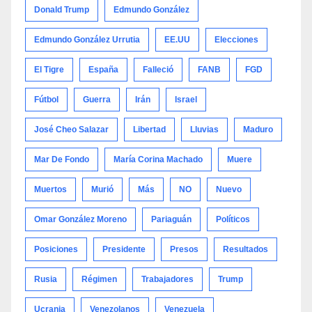
Donald Trump
Edmundo González
Edmundo González Urrutia
EE.UU
Elecciones
El Tigre
España
Falleció
FANB
FGD
Fútbol
Guerra
Irán
Israel
José Cheo Salazar
Libertad
Lluvias
Maduro
Mar De Fondo
María Corina Machado
Muere
Muertos
Murió
Más
NO
Nuevo
Omar González Moreno
Pariaguán
Políticos
Posiciones
Presidente
Presos
Resultados
Rusia
Régimen
Trabajadores
Trump
Ucrania
Venezolanos
Venezuela