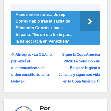
Puede interesarte...
Josep
Borrell habló tras la salida de
Edmundo González hacia
España: “Es un día triste para
la democracia en Venezuela”
Navegación
Almagro: «La OEA no
Sigue la Copa América
permitirá el
2024: La Selección de
de
quebrantamiento del
Ecuador le ganó a
entradas
orden constitucional en
Jamaica y sigue con vida
Bolivia»
en la Copa América
Por