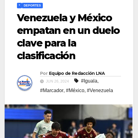
*
DEPORTES
Venezuela y México
empatan en un duelo
clave para la
clasificación
Por
Equipo de Redacción LNA
#Iguala
,
JUN 26, 2024
#Marcador
,
#México
,
#Venezuela