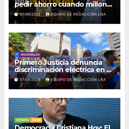
pedir ahorro cuando millones
viven sin luz y sin agua
07/08/2026
EQUIPO DE REDACCIÓN LNA
*
NACIONALES
Primero Justicia denuncia
discriminación eléctrica en el
interior del país
07/08/2026
EQUIPO DE REDACCIÓN LNA
OPINIÓN
ZOOM
Democracia Cristiana Hoy: El