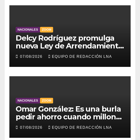
NACIONALES
ZOOM
Delcy Rodríguez promulga
nueva Ley de Arrendamiento
para atender a familias
07/08/2026
EQUIPO DE REDACCIÓN LNA
damnificadas
NACIONALES
ZOOM
Omar González: Es una burla
pedir ahorro cuando millones
viven sin luz y sin agua
07/08/2026
EQUIPO DE REDACCIÓN LNA