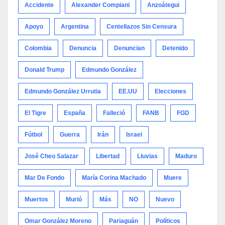
Accidente
Alexander Compiani
Anzoátegui
Apoyo
Argentina
Centellazos Sin Censura
Colombia
Denuncia
Denuncian
Detenido
Donald Trump
Edmundo González
Edmundo González Urrutia
EE.UU
Elecciones
El Tigre
España
Falleció
FANB
FGD
Fútbol
Guerra
Irán
Israel
José Cheo Salazar
Libertad
Lluvias
Maduro
Mar De Fondo
María Corina Machado
Muere
Muertos
Murió
Más
NO
Nuevo
Omar González Moreno
Pariaguán
Políticos