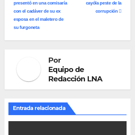
presentó en una comisaría
cayóla peste de la
de
con el cadáver de su ex
corrupción
entradas
esposa en el maletero de
su furgoneta
Por
Equipo de
Redacción LNA
Entrada relacionada