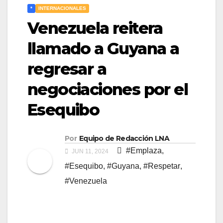
*
INTERNACIONALES
Venezuela reitera
llamado a Guyana a
regresar a
negociaciones por el
Esequibo
Por
Equipo de Redacción LNA
#Emplaza
,
JUN 11, 2024
#Esequibo
,
#Guyana
,
#Respetar
,
#Venezuela