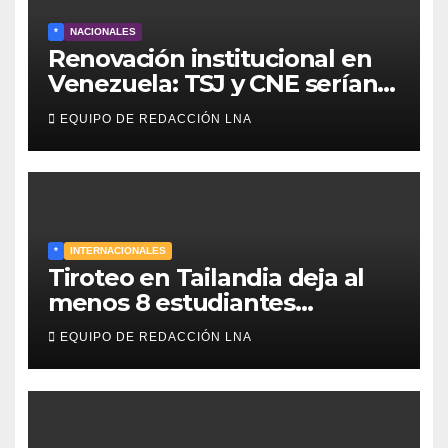
*
NACIONALES
Renovación institucional en
Venezuela: TSJ y CNE serían
designados a finales de 2026
EQUIPO DE REDACCIÓN LNA
*
INTERNACIONALES
Tiroteo en Tailandia deja al
menos 8 estudiantes
muertos y 30 heridos
EQUIPO DE REDACCIÓN LNA