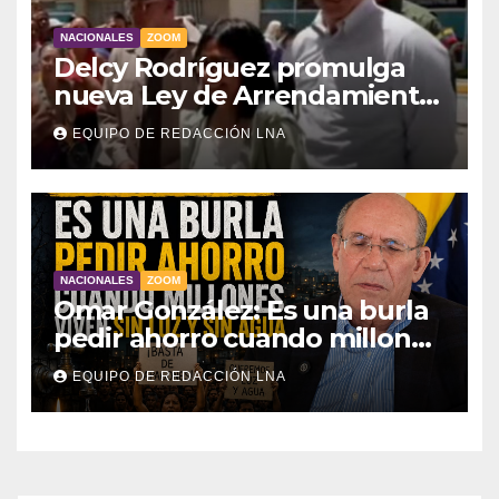
NACIONALES
ZOOM
Delcy Rodríguez promulga
nueva Ley de Arrendamiento
para atender a familias
EQUIPO DE REDACCIÓN LNA
damnificadas
NACIONALES
ZOOM
Omar González: Es una burla
pedir ahorro cuando millones
viven sin luz y sin agua
EQUIPO DE REDACCIÓN LNA