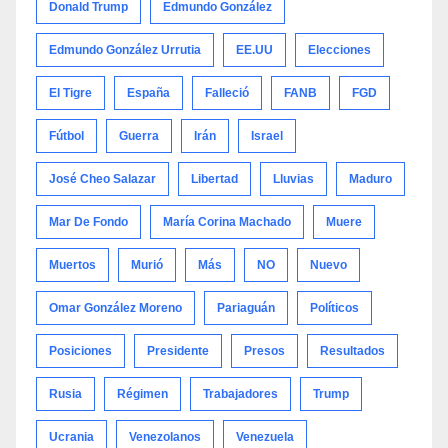
Donald Trump
Edmundo González
Edmundo González Urrutia
EE.UU
Elecciones
El Tigre
España
Falleció
FANB
FGD
Fútbol
Guerra
Irán
Israel
José Cheo Salazar
Libertad
Lluvias
Maduro
Mar De Fondo
María Corina Machado
Muere
Muertos
Murió
Más
NO
Nuevo
Omar González Moreno
Pariaguán
Políticos
Posiciones
Presidente
Presos
Resultados
Rusia
Régimen
Trabajadores
Trump
Ucrania
Venezolanos
Venezuela