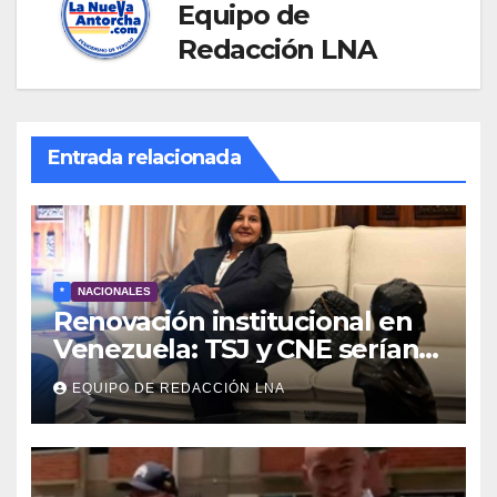
Equipo de
Redacción LNA
Entrada relacionada
*
NACIONALES
Renovación institucional en
Venezuela: TSJ y CNE serían
designados a finales de 2026
EQUIPO DE REDACCIÓN LNA