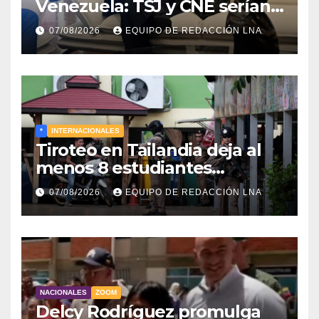
Venezuela: TSJ y CNE serían
designados a finales de 2026
07/08/2026
EQUIPO DE REDACCIÓN LNA
*
INTERNACIONALES
Tiroteo en Tailandia deja al
menos 8 estudiantes
muertos y 30 heridos
07/08/2026
EQUIPO DE REDACCIÓN LNA
NACIONALES
ZOOM
Delcy Rodríguez promulga