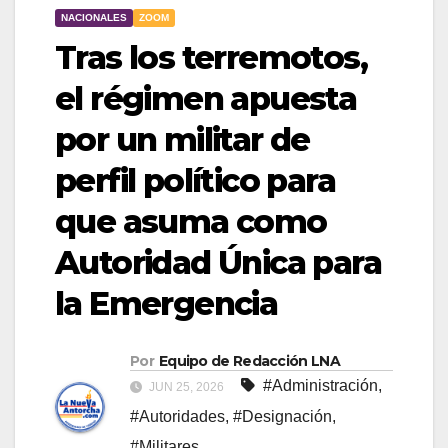
NACIONALES
ZOOM
Tras los terremotos,
el régimen apuesta
por un militar de
perfil político para
que asuma como
Autoridad Única para
la Emergencia
Por
Equipo de Redacción LNA
#Administración
,
JUN 25, 2026
#Autoridades
,
#Designación
,
#Militares