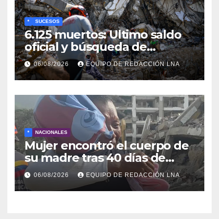
*
SUCESOS
6.125 muertos: Ultimo saldo
oficial y búsqueda de
cadáveres continúa entre los
06/08/2026
EQUIPO DE REDACCIÓN LNA
escombros
*
NACIONALES
Mujer encontró el cuerpo de
su madre tras 40 días de
búsqueda en Tanaguarena
06/08/2026
EQUIPO DE REDACCIÓN LNA