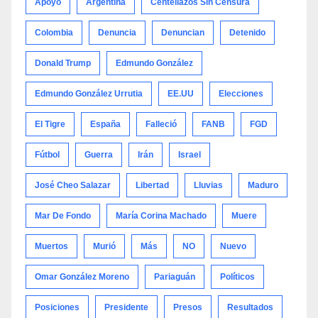
Apoyo
Argentina
Centellazos Sin Censura
Colombia
Denuncia
Denuncian
Detenido
Donald Trump
Edmundo González
Edmundo González Urrutia
EE.UU
Elecciones
El Tigre
España
Falleció
FANB
FGD
Fútbol
Guerra
Irán
Israel
José Cheo Salazar
Libertad
Lluvias
Maduro
Mar De Fondo
María Corina Machado
Muere
Muertos
Murió
Más
NO
Nuevo
Omar González Moreno
Pariaguán
Políticos
Posiciones
Presidente
Presos
Resultados