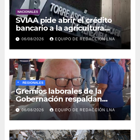
NACIONALES
SVIAA pide abrir el crédito
bancario a la agricultura
familiar en Venezuela
06/08/2026
EQUIPO DE REDACCIÓN LNA
*
REGIONALES
Gremios laborales de la
Gobernación respaldan
propuesta de Bono
06/08/2026
EQUIPO DE REDACCIÓN LNA
Recreativo de 100 dólares
para jubilados, pensionados y
activos