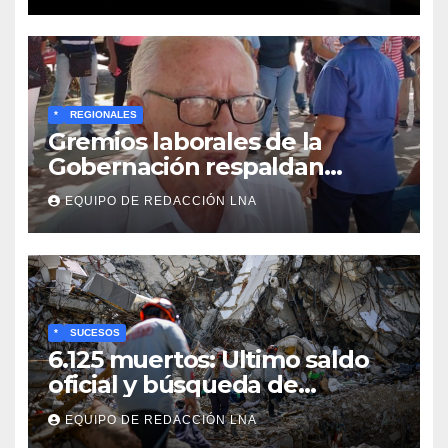
*
REGIONALES
Gremios laborales de la
Gobernación respaldan
propuesta de Bono
EQUIPO DE REDACCIÓN LNA
Recreativo de 100 dólares
para jubilados, pensionados y
activos
*
SUCESOS
6.125 muertos: Ultimo saldo
oficial y búsqueda de
cadáveres continúa entre los
EQUIPO DE REDACCIÓN LNA
escombros