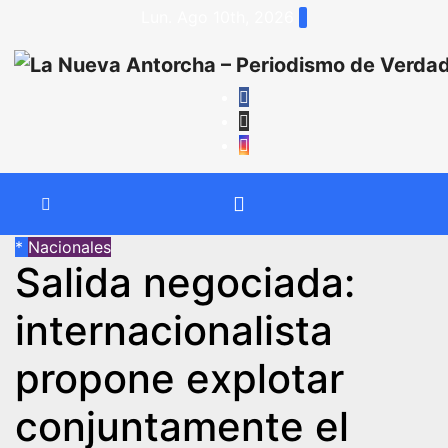
Saltar
Lun. Ago 10th, 2026
al
contenido
*
Nacionales
Salida negociada:
internacionalista
propone explotar
conjuntamente el