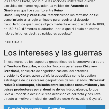
los Estados Parte, por lo que las acciones unilaterales quedan
excluidas del marco regulador. La validez del ⁠
Acuerdo de
Ginebra
es que fue suscrito entre
Reino
Unido
,
Guyana
y
Venezuela
, “estableciendo los términos de fiel
cumplimiento al arreglo amigable para resolver el despojo
fraudulento de que fuimos objeto mediante el laudo arbitral de 1899,
de 159.542 kilómetros cuadrados, por lo que el Laudo se estima
nulo ab initio, es decir, su nulidad es absoluta”.
PUBLICIDAD
Los intereses y las guerras
En ese marco de los aspectos geopolíticos de la controversia sobre
el
Territorio Esequibo
, el doctor Troconis parafrasea
Zbigniew
Brzezinski
, consejero de seguridad nacional del entonces
presidente
Carter
, quien definía la geopolítica como la gestión
estratégica de los intereses geopolíticos de los Estados. “
Brzezinski
reducía el concepto, a la lucha entre los países consumidores y los
países productores por el dominio de los hidrocarburos
, lo que
lleva a Trononis a decir que “esa definición es correcta y nos lleva
directo al motivo principal del conflicto entre Venezuela y Guyana”.
Puede interesarte...
Ejecutivo