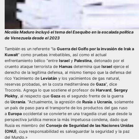
Nicolás Maduro incluyó el tema del Esequibo en la escalada política
de Venezuela desde el 2023
También es un referente “la
Guerra del Golfo por la invasión de Irak a
Kuwait
” como pruebas irrebatibles, así como el actual
enfrentamiento bélico “entre
Israel
y
Palestina
, detonado por el
cruento ataque terrorista de
Hamas
determina que
Israel
ejerce el
derecho de la legítima defensa, al mismo tiempo que la defensa del
rico Yacimiento de
Leviatán
y los yacimientos de gas natural,
reservas probadas, en la costa mediterránea de
Gaza
”, dice
Troconis. Agrega lo que sostiene el profesor de
Harvard
,
Sergey
Plokhy
, al respecto que
Gaza
es el segundo frente de la guerra
de
Ucrania
. “Actualmente, la agresión de
Rusia
a
Ucrania
, solamente
un país de paso para el transporte de los productos del gas ruso
a
Europa
occidental se convierte en una tragedia cruel que desde la
perspectiva jurídica merece la más impetuosa condena, dado que
Rusia es miembro del
Consejo de Seguridad de las Naciones Unidas
(ONU)
, cuya responsabilidad es salvaguardar la seguridad y la paz
del Mundo.»