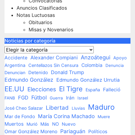
Convocatorias
Anuncios Clasificados
Notas Luctuosas
Obituarios
Misas y Novenarios
Noticias por categoría
Noticias
por
Anzoátegui
Alexander Compiani
Accidente
Apoyo
categoría
Colombia
Argentina
Centellazos Sin Censura
Denuncia
Donald Trump
Detenido
Denuncian
Edmundo González
Edmundo González Urrutia
EE.UU
El Tigre
Elecciones
Falleció
España
Fútbol
FGD
Irán
FANB
Guerra
Israel
Maduro
Libertad
José Cheo Salazar
Lluvias
María Corina Machado
Mar de Fondo
Muere
Muertos
NO
Murió
Más
Nuevo
Pariaguán
Omar González Moreno
Políticos