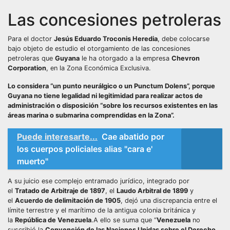
Las concesiones petroleras
Para el doctor
Jesús Eduardo Troconis Heredia
, debe colocarse
bajo objeto de estudio el otorgamiento de las concesiones
petroleras que
Guyana
le ha otorgado a la empresa
Chevron
Corporation
, en la Zona Económica Exclusiva.
Lo considera “un punto neurálgico o un Punctum Dolens”, porque
Guyana no tiene legalidad ni legitimidad para realizar actos de
administración o disposición “sobre los recursos existentes en las
áreas marina o submarina comprendidas en la Zona”.
Puede interesarte...
Cae abatido por
los cuerpos policiales alias "cara e'
muerto"
A su juicio ese complejo entramado jurídico, integrado por
el
Tratado de Arbitraje de 1897
, el
Laudo Arbitral de 1899
y
el
Acuerdo de delimitación de 1905
, dejó una discrepancia entre el
límite terrestre y el marítimo de la antigua colonia británica y
la
República de Venezuela
.A ello se suma que “
Venezuela
no
suscribió la
Convención de las Naciones Unidas sobre el Derecho