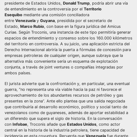
presidente de Estados Unidos,
Donald Trump
, podría abrir una vía
de entendimiento en la controversia por el
Territorio
Esequibo
mediante una comisión conciliadora
entre
Venezuela
y
Guyana
, presidida por el secretario de
Estado,
Marco Rubio
, con base en la figura jurídica del Amicus
Curiae. Según Troconis, una instancia de este tipo permitiría generar
espacios de entendimiento y consenso sobre los 160.000 kilómetros
del territorio en controversia. A su juicio, una aplicación estricta del
Derecho Internacional abriría la puerta a fórmulas de concesión para
empresas petroleras de cualquier origen, aunque subraya que la
alternativa más conveniente sería un esquema de explotación
conjunta, a través de joint ventures o compañías integradas por
ambos países.
El jurista advierte que la confrontación y, en particular, una eventual
guerra, “no representa una vía viable hacia la paz ni favorece el
aprovechamiento de los abundantes recursos de petróleo y gas
presentes en la zona”. Ante ello plantea que una salida negociada
que contribuiría al desarrollo económico, político y social tanto de
venezolanos como de guyaneses, además de aportar estabilidad a
un diferendo que supera el siglo de historia. En la conversación
con
Infobae
, Troconis añade que
Estados Unidos
, como actor
central en la historia de la industria petrolera, tiene capacidad de
incidencia en esta coyuntura. Recuerda que
Venezuela
fue durante