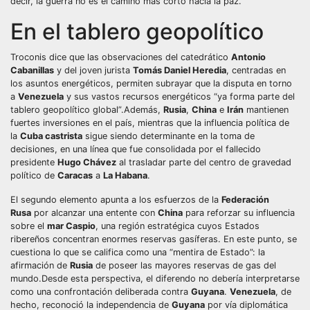
decir, la guerra no es el camino más corto hacia la paz.
En el tablero geopolítico
Troconis dice que las observaciones del catedrático
Antonio
Cabanillas
y del joven jurista
Tomás Daniel Heredia
, centradas en
los asuntos energéticos, permiten subrayar que la disputa en torno
a
Venezuela
y sus vastos recursos energéticos “ya forma parte del
tablero geopolítico global”.Además,
Rusia
,
China
e
Irán
mantienen
fuertes inversiones en el país, mientras que la influencia política de
la
Cuba castrista
sigue siendo determinante en la toma de
decisiones, en una línea que fue consolidada por el fallecido
presidente
Hugo Chávez
al trasladar parte del centro de gravedad
político de
Caracas
a
La Habana
.
El segundo elemento apunta a los esfuerzos de la
Federación
Rusa
por alcanzar una entente con
China
para reforzar su influencia
sobre el
mar Caspio
, una región estratégica cuyos Estados
ribereños concentran enormes reservas gasíferas. En este punto, se
cuestiona lo que se califica como una “mentira de Estado”: la
afirmación de
Rusia
de poseer las mayores reservas de gas del
mundo.Desde esta perspectiva, el diferendo no debería interpretarse
como una confrontación deliberada contra
Guyana
.
Venezuela
, de
hecho, reconoció la independencia de
Guyana
por vía diplomática