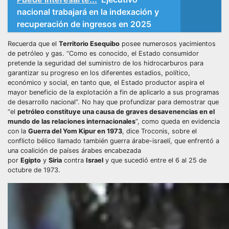
nacional trabajará en la indexación y
recuperación de ingresos en 2025
Recuerda que el
Territorio Esequibo
posee numerosos yacimientos
de petróleo y gas. “Como es conocido, el Estado consumidor
pretende la seguridad del suministro de los hidrocarburos para
garantizar su progreso en los diferentes estadios, político,
económico y social, en tanto que, el Estado productor aspira el
mayor beneficio de la explotación a fin de aplicarlo a sus programas
de desarrollo nacional”. No hay que profundizar para demostrar que
“el
petróleo constituye una causa de graves desavenencias en el
mundo de las relaciones internacionales
”, como queda en evidencia
con la
Guerra del Yom Kipur en 1973
, dice Troconis, sobre el
conflicto bélico llamado también guerra árabe-israelí, que enfrentó a
una coalición de países árabes encabezada
por
Egipto
y
Siria
contra
Israel
y que sucedió entre el 6 al 25 de
octubre de 1973.