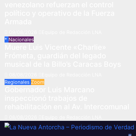
venezolano refuerzan el control
político y operativo de la Fuerza
Armada
09/08/2026
Equipo de Redacción LNA
*
Nacionales
Muere Luis Vicente «Charlie»
Frómeta, guardián del legado
musical de la Billo’s Caracas Boys
08/08/2026
Equipo de Redacción LNA
Regionales
Zoom
Gobernador Luis Marcano
inspeccionó trabajos de
rehabilitación en al Av. Intercomunal
08/08/2026
Equipo de Redacción LNA