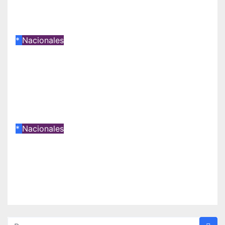
apagones y malos servicios
Equipo de Redacción LNA
*
Nacionales
Los ascensos militares en el
Ejército venezolano refuerzan el
control político y operativo de la
Fuerza Armada
Equipo de Redacción LNA
*
Nacionales
Muere Luis Vicente «Charlie»
Frómeta, guardián del legado
musical de la Billo’s Caracas Boys
Equipo de Redacción LNA