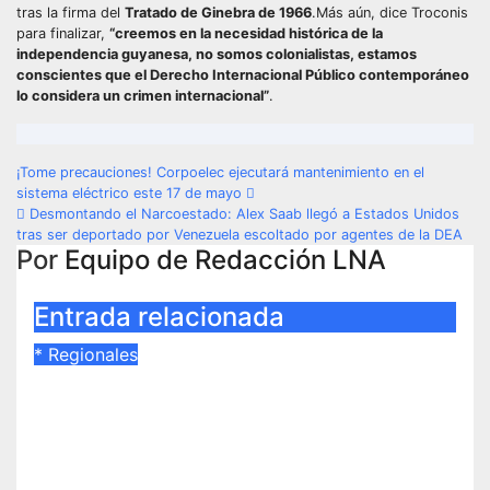
tras la firma del
Tratado de Ginebra de 1966
.Más aún, dice Troconis
para finalizar,
“creemos en la necesidad histórica de la
independencia guyanesa, no somos colonialistas, estamos
conscientes que el Derecho Internacional Público contemporáneo
lo considera un crimen internacional”
.
Navegación
¡Tome precauciones! Corpoelec ejecutará mantenimiento en el
sistema eléctrico este 17 de mayo
de
Desmontando el Narcoestado: Alex Saab llegó a Estados Unidos
tras ser deportado por Venezuela escoltado por agentes de la DEA
entradas
Por
Equipo de Redacción LNA
Entrada relacionada
*
Regionales
Ulises Martínez convoca a
promotores sociales a un
encuentro estratégico este lunes
en Barcelona en contra de los