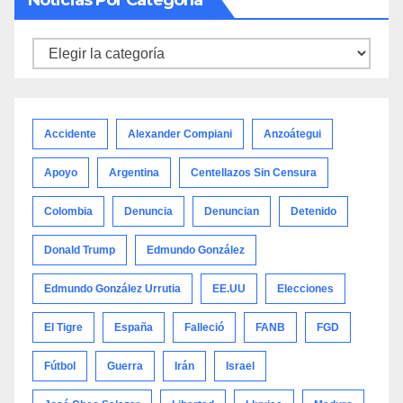
Noticias
por
categoría
Accidente
Alexander Compiani
Anzoátegui
Apoyo
Argentina
Centellazos Sin Censura
Colombia
Denuncia
Denuncian
Detenido
Donald Trump
Edmundo González
Edmundo González Urrutia
EE.UU
Elecciones
El Tigre
España
Falleció
FANB
FGD
Fútbol
Guerra
Irán
Israel