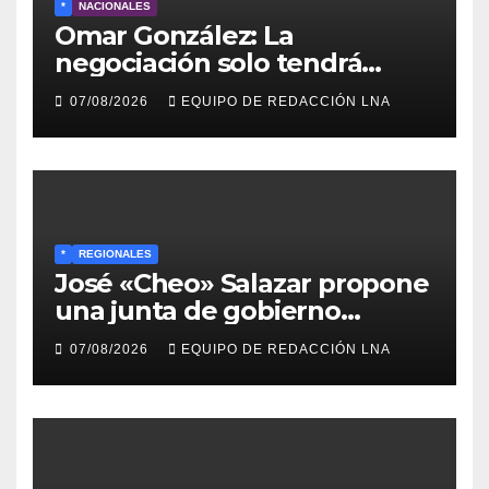
*
NACIONALES
Omar González: La
negociación solo tendrá
sentido si fija un cronograma
07/08/2026
EQUIPO DE REDACCIÓN LNA
para elegir un nuevo
gobierno
*
REGIONALES
José «Cheo» Salazar propone
una junta de gobierno
transitoria ante la crisis de
07/08/2026
EQUIPO DE REDACCIÓN LNA
representatividad en
Venezuela