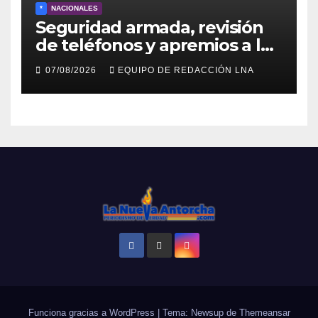
*
NACIONALES
Seguridad armada, revisión
de teléfonos y apremios a la
prensa en el reinicio del
07/08/2026
EQUIPO DE REDACCIÓN LNA
diálogo venezolano
Funciona gracias a WordPress
|
Tema: Newsup de
Themeansar