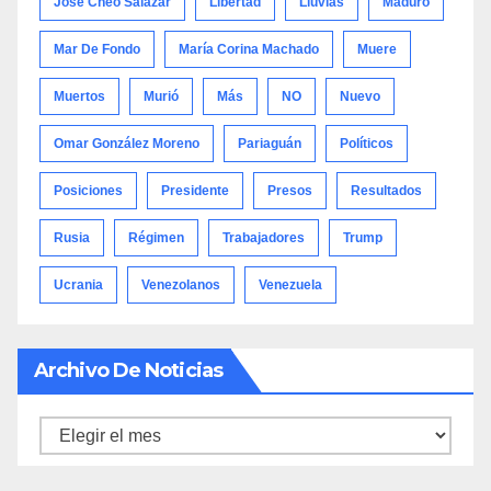
José Cheo Salazar
Libertad
Lluvias
Maduro
Mar De Fondo
María Corina Machado
Muere
Muertos
Murió
Más
NO
Nuevo
Omar González Moreno
Pariaguán
Políticos
Posiciones
Presidente
Presos
Resultados
Rusia
Régimen
Trabajadores
Trump
Ucrania
Venezolanos
Venezuela
Archivo De Noticias
Archivo
de