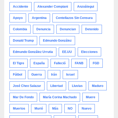
Accidente
Alexander Compiani
Anzoátegui
Apoyo
Argentina
Centellazos Sin Censura
Colombia
Denuncia
Denuncian
Detenido
Donald Trump
Edmundo González
Edmundo González Urrutia
EE.UU
Elecciones
El Tigre
España
Falleció
FANB
FGD
Fútbol
Guerra
Irán
Israel
José Cheo Salazar
Libertad
Lluvias
Maduro
Mar De Fondo
María Corina Machado
Muere
Muertos
Murió
Más
NO
Nuevo