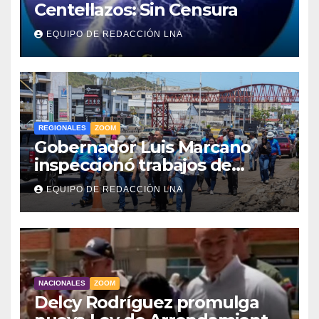
Centellazos: Sin Censura
EQUIPO DE REDACCIÓN LNA
REGIONALES
ZOOM
Gobernador Luis Marcano
inspeccionó trabajos de
rehabilitación en al Av.
EQUIPO DE REDACCIÓN LNA
Intercomunal
NACIONALES
ZOOM
Delcy Rodríguez promulga