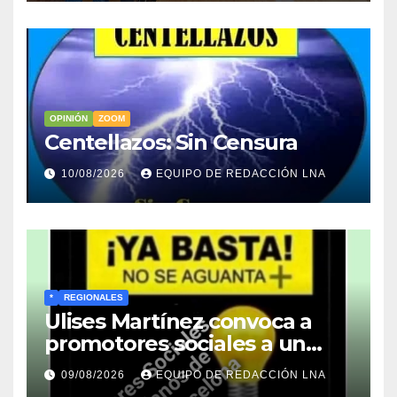
OPINIÓN
ZOOM
Centellazos: Sin Censura
10/08/2026
EQUIPO DE REDACCIÓN LNA
*
REGIONALES
Ulises Martínez convoca a
promotores sociales a un
encuentro estratégico este
09/08/2026
EQUIPO DE REDACCIÓN LNA
lunes en Barcelona en contra