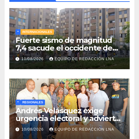
*
INTERNACIONALES
Fuerte sismo de magnitud
7,4 sacude el occidente de
Colombia y deja graves daños
10/08/2026
EQUIPO DE REDACCIÓN LNA
en Chocó
*
REGIONALES
Andrés Velásquez exige
urgencia electoral y advierte:
«Sin presión en la calle no
10/08/2026
EQUIPO DE REDACCIÓN LNA
habrá elecciones»