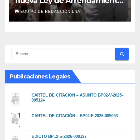
nueva Ley de Arrendamiento
para atender a familias
EQUIPO DE REDACCIÓN LNA
damnificadas
Publicaciones Legales
CARTEL DE CITACIÓN – ASUNTO BP02-V-2025-
005124
CARTEL DE CITACIÓN – BP02-F-2026-005053
EDICTO BP12-S-2026-000327