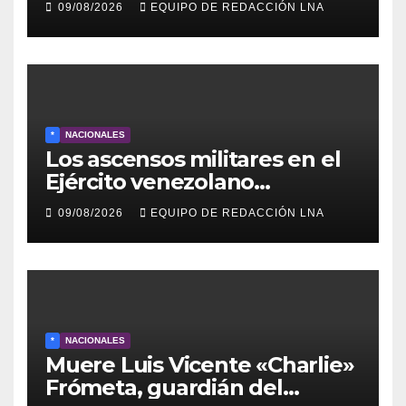
09/08/2026
EQUIPO DE REDACCIÓN LNA
lunes en Barcelona en contra
de los apagones y malos
servicios
*
NACIONALES
Los ascensos militares en el
Ejército venezolano
refuerzan el control político y
09/08/2026
EQUIPO DE REDACCIÓN LNA
operativo de la Fuerza
Armada
*
NACIONALES
Muere Luis Vicente «Charlie»
Frómeta, guardián del