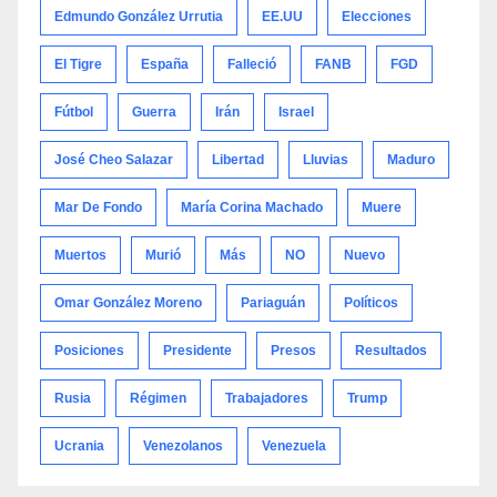
Edmundo González Urrutia
EE.UU
Elecciones
El Tigre
España
Falleció
FANB
FGD
Fútbol
Guerra
Irán
Israel
José Cheo Salazar
Libertad
Lluvias
Maduro
Mar De Fondo
María Corina Machado
Muere
Muertos
Murió
Más
NO
Nuevo
Omar González Moreno
Pariaguán
Políticos
Posiciones
Presidente
Presos
Resultados
Rusia
Régimen
Trabajadores
Trump
Ucrania
Venezolanos
Venezuela