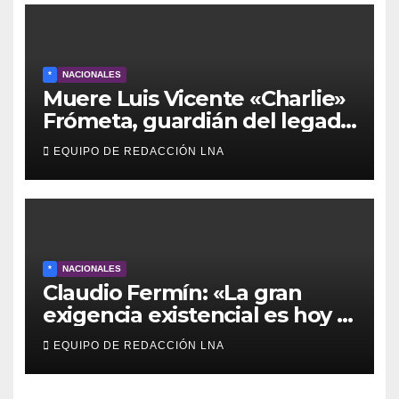
*
NACIONALES
Muere Luis Vicente «Charlie»
Frómeta, guardián del legado
musical de la Billo’s Caracas
EQUIPO DE REDACCIÓN LNA
Boys
*
NACIONALES
Claudio Fermín: «La gran
exigencia existencial es hoy la
defensa de la soberanía»
EQUIPO DE REDACCIÓN LNA