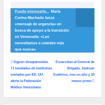
Puede interesarte...
María
Corina Machado lanza
«mensaje de urgencia» en
busca de apoyo a la transición
en Venezuela: «Les
necesitamos a ustedes más
que nunca»
Navegación
Siguen desaparecidas
Excarcelan al General de
71 toneladas de medicinas
Brigada, Jackson
de
enviadas por EE. UU.
Gutiérrez, tras un año y 10
entradas
alerta la Federación
meses preso
Médica Venezolana