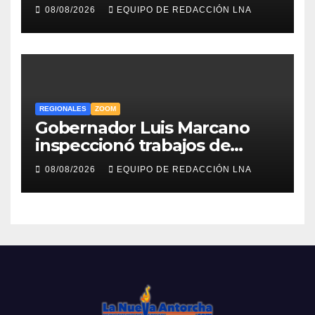
legado musical de la Billo’s
08/08/2026
EQUIPO DE REDACCIÓN LNA
Caracas Boys
REGIONALES
ZOOM
Gobernador Luis Marcano
inspeccionó trabajos de
rehabilitación en al Av.
08/08/2026
EQUIPO DE REDACCIÓN LNA
Intercomunal