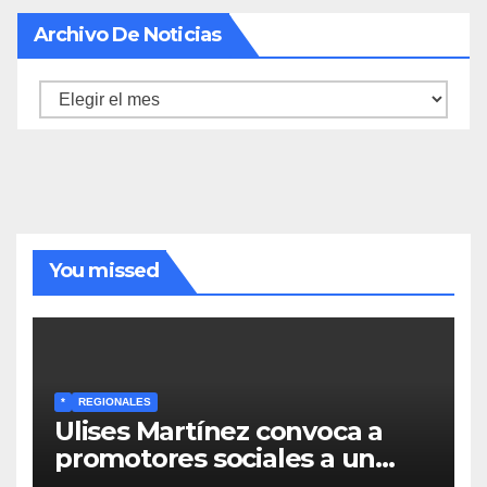
Archivo De Noticias
Archivo
de
noticias
You missed
*
REGIONALES
Ulises Martínez convoca a
promotores sociales a un
encuentro estratégico este