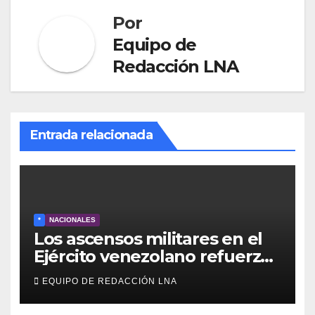
Por
Equipo de
Redacción LNA
Entrada relacionada
*
NACIONALES
Los ascensos militares en el
Ejército venezolano refuerzan
el control político y operativo
EQUIPO DE REDACCIÓN LNA
de la Fuerza Armada