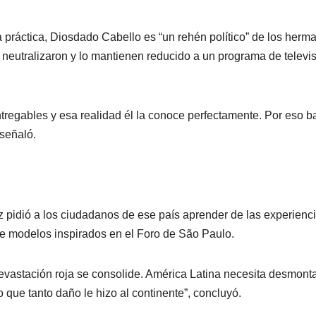
a práctica, Diosdado Cabello es “un rehén político” de los herm
neutralizaron y lo mantienen reducido a un programa de televi
entregables y esa realidad él la conoce perfectamente. Por eso ba
 señaló.
pidió a los ciudadanos de ese país aprender de las experienc
e modelos inspirados en el Foro de São Paulo.
devastación roja se consolide. América Latina necesita desmont
 que tanto daño le hizo al continente”, concluyó.