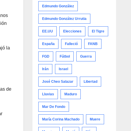
Edmundo González
anos
Edmundo González Urrutia
sión
EE.UU
Elecciones
El Tigre
España
Falleció
FANB
jó la
FGD
Fútbol
Guerra
Irán
Israel
José Cheo Salazar
Libertad
ias de
Lluvias
Maduro
Mar De Fondo
ar
María Corina Machado
Muere