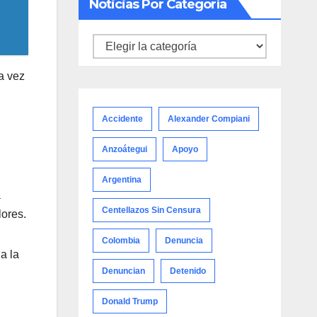
Noticias Por Categoría
Noticias
por
a vez
categoría
Accidente
Alexander Compiani
Anzoátegui
Apoyo
Argentina
a
Centellazos Sin Censura
lores.
Colombia
Denuncia
a la
Denuncian
Detenido
Donald Trump