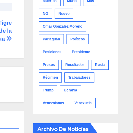
Muertos
Murió
Más
NO
Nuevo
Tigre
Omar González Moreno
de la
gua
Pariaguán
Políticos
Posiciones
Presidente
Presos
Resultados
Rusia
Régimen
Trabajadores
Trump
Ucrania
Venezolanos
Venezuela
Archivo De Noticias