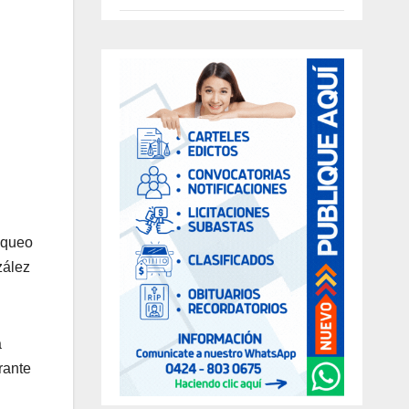
aqueo
zález
a
rante