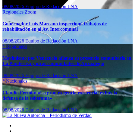
08/08/2026
Equipo de Redacción LNA
Regionales
Zoom
Gobernador Luis Marcano inspeccionó trabajos de
rehabilitación en al Av. Intercomunal
08/08/2026
Equipo de Redacción LNA
*
Regionales
Movimiento por Venezuela afianza su presencia comunitaria en
La Ponderosa y otras comunidades de Anzoátegui
08/08/2026
Equipo de Redacción LNA
*
Nacionales
Claudio Fermín: «La gran exigencia existencial es hoy la
defensa de la soberanía»
08/08/2026
Equipo de Redacción LNA