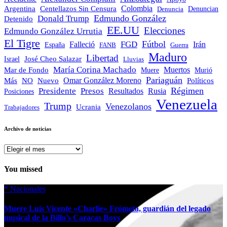
Colombia
Argentina
Centellazos Sin Censura
Denuncian
Denuncia
Edmundo González
Donald Trump
Detenido
EE.UU
Elecciones
Edmundo González Urrutia
El Tigre
Fútbol
FGD
Falleció
Irán
España
FANB
Guerra
Maduro
Libertad
José Cheo Salazar
Israel
Lluvias
María Corina Machado
Mar de Fondo
Muertos
Muere
Murió
Pariaguán
Omar González Moreno
Políticos
Más
NO
Nuevo
Régimen
Presidente
Presos
Resultados
Rusia
Posiciones
Venezuela
Trump
Venezolanos
Ucrania
Trabajadores
Archivo de noticias
Archivo
de
noticias
You missed
*
Nacionales
Muere Luis Vicente «Charlie» Frómeta, guardián del legado
musical de la Billo’s Caracas Boys