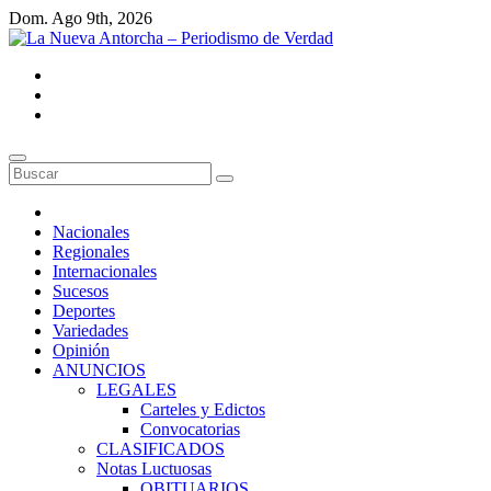
Saltar
Dom. Ago 9th, 2026
al
contenido
La Nueva Antorcha - Periodismo de Verdad
Noticias de Venezuela y el mundo.
Nacionales
Regionales
Internacionales
Sucesos
Deportes
Variedades
Opinión
ANUNCIOS
LEGALES
Carteles y Edictos
Convocatorias
CLASIFICADOS
Notas Luctuosas
OBITUARIOS