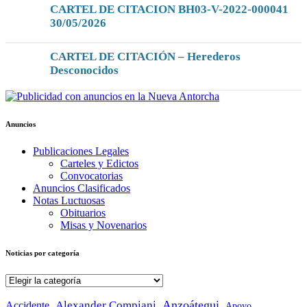
CARTEL DE CITACION BH03-V-2022-000041
30/05/2026
CARTEL DE CITACIÓN – Herederos
Desconocidos
Anuncios
Publicaciones Legales
Carteles y Edictos
Convocatorias
Anuncios Clasificados
Notas Luctuosas
Obituarios
Misas y Novenarios
Noticias por categoría
Noticias
por
categoría
Anzoátegui
Alexander Compiani
Accidente
Apoyo