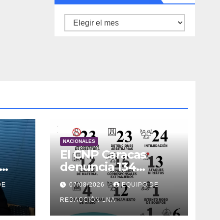
Archivo
de
noticias
NACIONALES
El CNP Caracas
denuncia 134
agresiones a la
DE
07/08/2026
EQUIPO DE
prensa en 2026
REDACCIÓN LNA