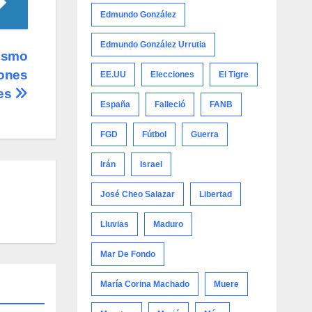
Edmundo González
Edmundo González Urrutia
vismo
lones
EE.UU
Elecciones
El Tigre
res
España
Falleció
FANB
FGD
Fútbol
Guerra
Irán
Israel
José Cheo Salazar
Libertad
Lluvias
Maduro
Mar De Fondo
María Corina Machado
Muere