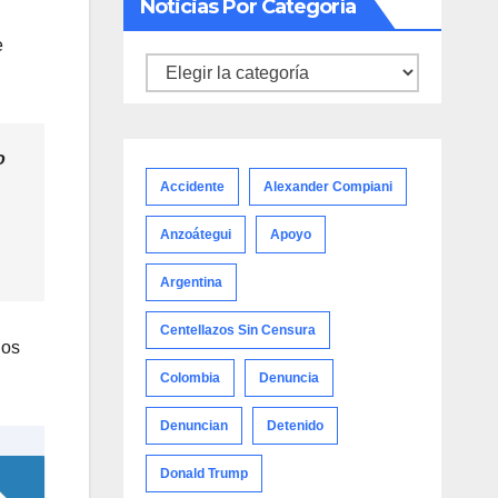
Noticias Por Categoría
e
Noticias
por
categoría
o
Accidente
Alexander Compiani
Anzoátegui
Apoyo
Argentina
Centellazos Sin Censura
ios
Colombia
Denuncia
Denuncian
Detenido
Donald Trump