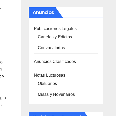
s
Anuncios
Publicaciones Legales
Carteles y Edictos
Convocatorias
Anuncios Clasificados
do
es
Notas Luctuosas
z y
Obituarios
Misas y Novenarios
ogía
s