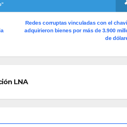
o"
Redes corruptas vinculadas con el cha
ia
adquirieron bienes por más de 3.900 mil
de dóla
ción LNA