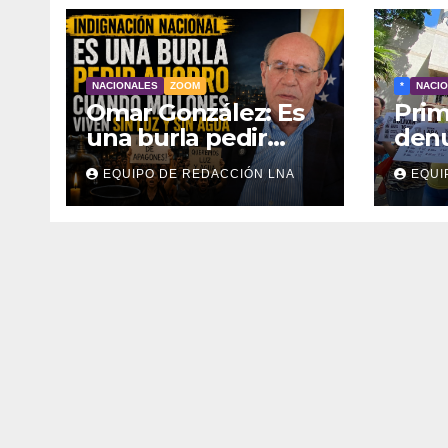
NACIONALES
ZOOM
*
NACI
Omar González: Es
Prim
una burla pedir
den
ahorro cuando
disc
EQUIPO DE REDACCIÓN LNA
EQUI
millones viven sin
eléc
luz y sin agua
inter