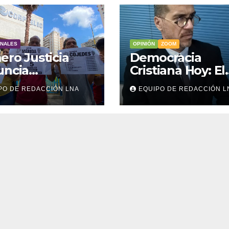
ONALES
OPINIÓN
ZOOM
ero Justicia
Democracia
uncia
Cristiana Hoy: El
riminación
tutelaje
PO DE REDACCIÓN LNA
EQUIPO DE REDACCIÓN L
trica en el
ior del país