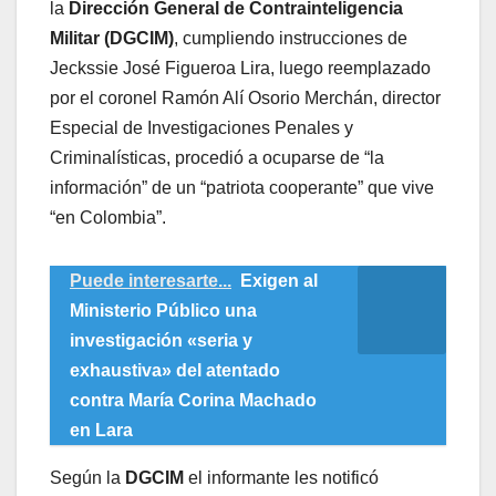
la
Dirección General de Contrainteligencia
Militar (DGCIM)
, cumpliendo instrucciones de
Jeckssie José Figueroa Lira, luego reemplazado
por el coronel Ramón Alí Osorio Merchán, director
Especial de Investigaciones Penales y
Criminalísticas, procedió a ocuparse de “la
información” de un “patriota cooperante” que vive
“en Colombia”.
Puede interesarte...
Exigen al
Ministerio Público una
investigación «seria y
exhaustiva» del atentado
contra María Corina Machado
en Lara
Según la
DGCIM
el informante les notificó