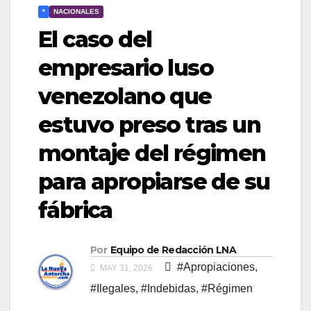
*
NACIONALES
El caso del
empresario luso
venezolano que
estuvo preso tras un
montaje del régimen
para apropiarse de su
fábrica
Por
Equipo de Redacción LNA
#Apropiaciones
,
MAY 31, 2026
#Ilegales
,
#Indebidas
,
#Régimen