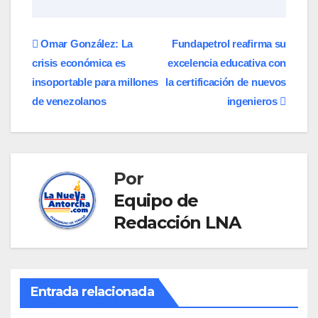
Navegación
Omar González: La
Fundapetrol reafirma su
crisis económica es
excelencia educativa con
de
insoportable para millones
la certificación de nuevos
entradas
de venezolanos
ingenieros
Por
Equipo de
Redacción LNA
Entrada relacionada