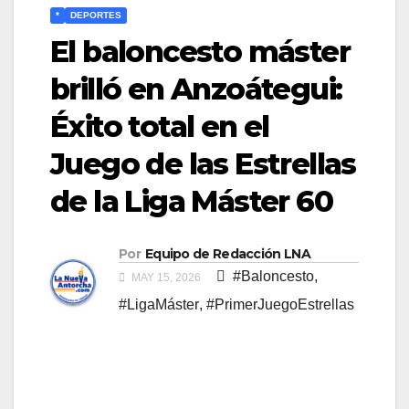
*
DEPORTES
El baloncesto máster
brilló en Anzoátegui:
Éxito total en el
Juego de las Estrellas
de la Liga Máster 60
Por
Equipo de Redacción LNA
#Baloncesto
,
MAY 15, 2026
#LigaMáster
,
#PrimerJuegoEstrellas