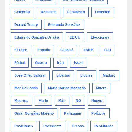
Colombia
Denuncia
Denuncian
Detenido
Donald Trump
Edmundo González
Edmundo González Urrutia
EE.UU
Elecciones
El Tigre
España
Falleció
FANB
FGD
Fútbol
Guerra
Irán
Israel
José Cheo Salazar
Libertad
Lluvias
Maduro
Mar De Fondo
María Corina Machado
Muere
Muertos
Murió
Más
NO
Nuevo
Omar González Moreno
Pariaguán
Políticos
Posiciones
Presidente
Presos
Resultados