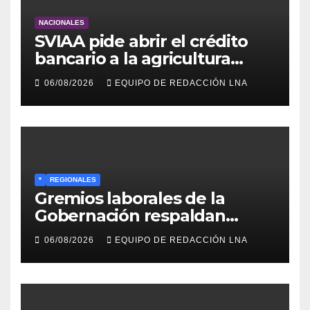
NACIONALES
SVIAA pide abrir el crédito
bancario a la agricultura
familiar en Venezuela
06/08/2026
EQUIPO DE REDACCIÓN LNA
*
REGIONALES
Gremios laborales de la
Gobernación respaldan
propuesta de Bono
06/08/2026
EQUIPO DE REDACCIÓN LNA
Recreativo de 100 dólares
para jubilados, pensionados y
activos