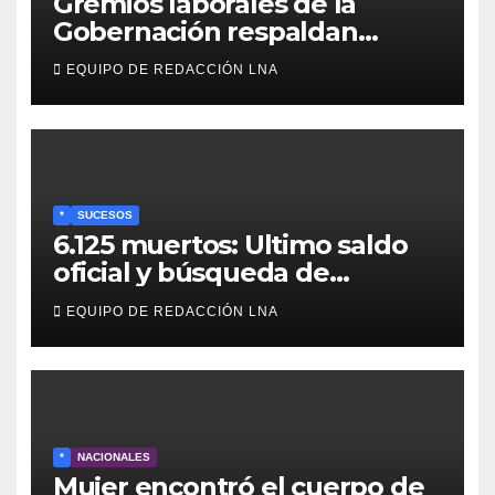
Gremios laborales de la
Gobernación respaldan
propuesta de Bono
EQUIPO DE REDACCIÓN LNA
Recreativo de 100 dólares
para jubilados, pensionados y
activos
*
SUCESOS
6.125 muertos: Ultimo saldo
oficial y búsqueda de
cadáveres continúa entre los
EQUIPO DE REDACCIÓN LNA
escombros
*
NACIONALES
Mujer encontró el cuerpo de