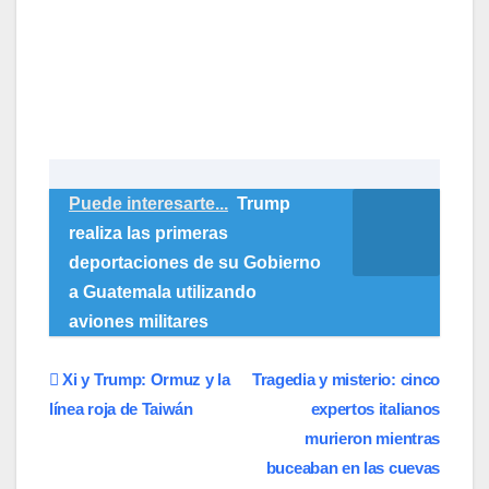
Puede interesarte...
Trump
realiza las primeras
deportaciones de su Gobierno
a Guatemala utilizando
aviones militares
Navegación
Xi y Trump: Ormuz y la
Tragedia y misterio: cinco
línea roja de Taiwán
expertos italianos
de
murieron mientras
entradas
buceaban en las cuevas