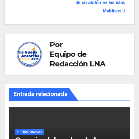
de un atolón en las islas
Maldivas
Por
Equipo de
Redacción LNA
Entrada relacionada
*
REGIONALES