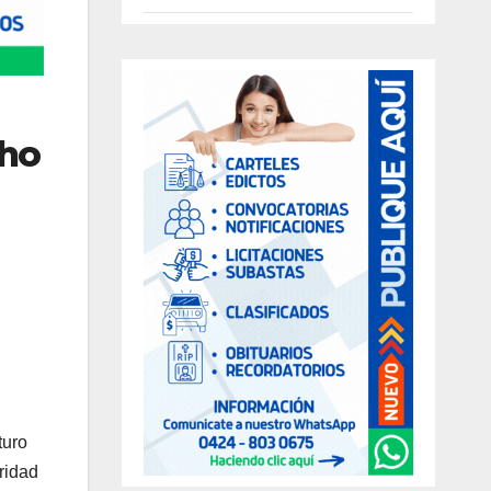
cho
turo
ridad