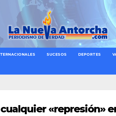
NTERNACIONALES
SUCESOS
DEPORTES
V
cualquier «represión» e