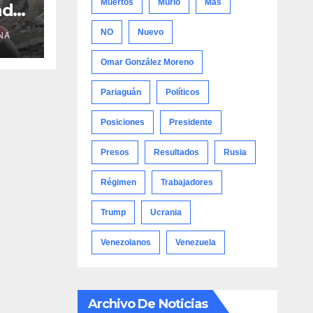
Muertos
Murió
Más
adre
NO
Nuevo
NA
Omar González Moreno
Pariaguán
Políticos
Posiciones
Presidente
Presos
Resultados
Rusia
Régimen
Trabajadores
Trump
Ucrania
Venezolanos
Venezuela
Archivo De Noticias