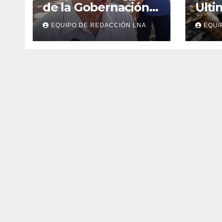
de la Gobernación
Ulti
respaldan
y bú
EQUIPO DE REDACCIÓN LNA
EQUI
propuesta de Bono
cadá
Recreativo de 100
entr
dólares para
esc
jubilados,
pensionados y
activos