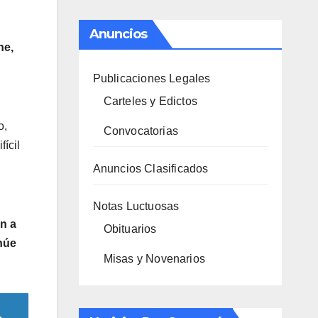
Anuncios
ne,
Publicaciones Legales
Carteles y Edictos
o,
Convocatorias
ícil
Anuncios Clasificados
Notas Luctuosas
ón a
Obituarios
núe
Misas y Novenarios