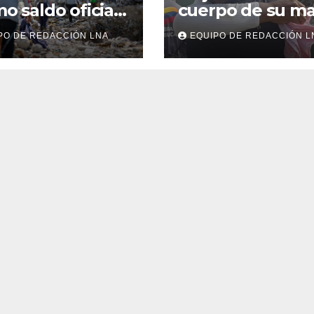
mo saldo oficial
cuerpo de su m
squeda de
tras 40 días de
PO DE REDACCIÓN LNA
EQUIPO DE REDACCIÓN L
veres continúa
búsqueda en
e los
Tanaguarena
ombros