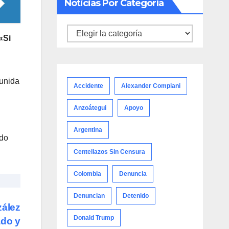
Noticias Por Categoría
Noticias
«Si
por
categoría
 unida
Accidente
Alexander Compiani
Anzoátegui
Apoyo
Argentina
ndo
Centellazos Sin Censura
Colombia
Denuncia
Denuncian
Detenido
zález
Donald Trump
ado y