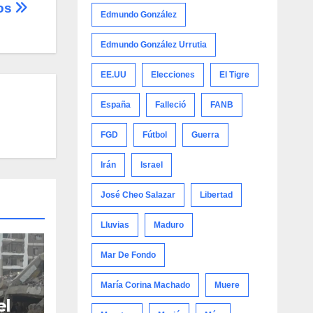
cos
Edmundo González
Edmundo González Urrutia
EE.UU
Elecciones
El Tigre
España
Falleció
FANB
FGD
Fútbol
Guerra
Irán
Israel
José Cheo Salazar
Libertad
Lluvias
Maduro
Mar De Fondo
María Corina Machado
Muere
el