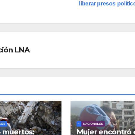
liberar presos políti
ción LNA
SOS
*
NACIONALES
5 muertos:
Mujer encontró 