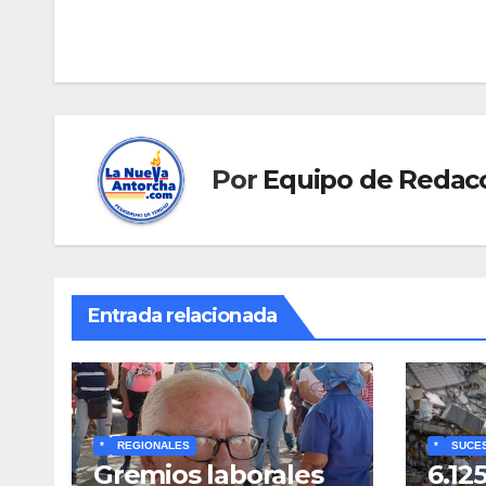
de
entradas
Por
Equipo de Redac
Entrada relacionada
*
REGIONALES
*
SUCE
Gremios laborales
6.12