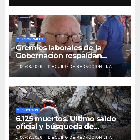
*
REGIONALES
Gremios laborales de la
Gobernación respaldan
propuesta de Bono
06/08/2026
EQUIPO DE REDACCIÓN LNA
Recreativo de 100 dólares
para jubilados, pensionados y
activos
*
SUCESOS
6.125 muertos: Ultimo saldo
oficial y búsqueda de
cadáveres continúa entre los
06/08/2026
EQUIPO DE REDACCIÓN LNA