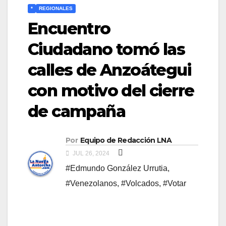
*
REGIONALES
Encuentro
Ciudadano tomó las
calles de Anzoátegui
con motivo del cierre
de campaña
Por
Equipo de Redacción LNA
JUL 26, 2024
#Edmundo González Urrutia
,
#Venezolanos
,
#Volcados
,
#Votar