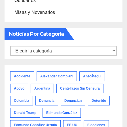
Obituarios
Misas y Novenarios
Noticias Por Categoría
Noticias
por
categoría
Accidente
Alexander Compiani
Anzoátegui
Apoyo
Argentina
Centellazos Sin Censura
Colombia
Denuncia
Denuncian
Detenido
Donald Trump
Edmundo González
Edmundo González Urrutia
EE.UU
Elecciones