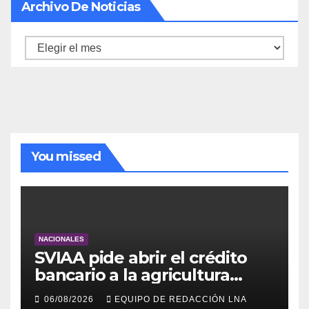
Archivo De Noticias
Archivo
de
noticias
You missed
NACIONALES
SVIAA pide abrir el crédito
bancario a la agricultura
familiar en Venezuela
06/08/2026
EQUIPO DE REDACCIÓN LNA