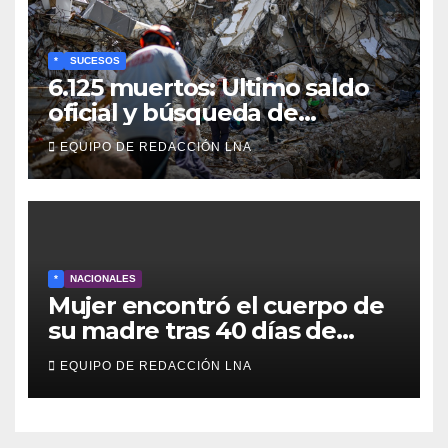
*
SUCESOS
6.125 muertos: Ultimo saldo
oficial y búsqueda de
cadáveres continúa entre los
EQUIPO DE REDACCIÓN LNA
escombros
*
NACIONALES
Mujer encontró el cuerpo de
su madre tras 40 días de
búsqueda en Tanaguarena
EQUIPO DE REDACCIÓN LNA