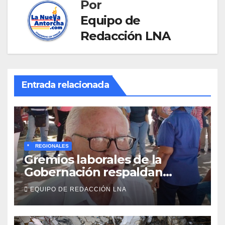
Por
Equipo de
Redacción LNA
Entrada relacionada
*
REGIONALES
Gremios laborales de la
Gobernación respaldan
propuesta de Bono
EQUIPO DE REDACCIÓN LNA
Recreativo de 100 dólares
para jubilados, pensionados y
activos