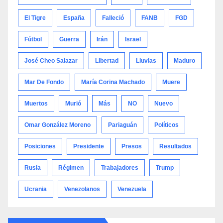
El Tigre
España
Falleció
FANB
FGD
Fútbol
Guerra
Irán
Israel
José Cheo Salazar
Libertad
Lluvias
Maduro
Mar De Fondo
María Corina Machado
Muere
Muertos
Murió
Más
NO
Nuevo
Omar González Moreno
Pariaguán
Políticos
Posiciones
Presidente
Presos
Resultados
Rusia
Régimen
Trabajadores
Trump
Ucrania
Venezolanos
Venezuela