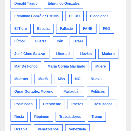
Donald Trump
Edmundo González
Edmundo González Urrutia
EE.UU
Elecciones
El Tigre
España
Falleció
FANB
FGD
Fútbol
Guerra
Irán
Israel
José Cheo Salazar
Libertad
Lluvias
Maduro
Mar De Fondo
María Corina Machado
Muere
Muertos
Murió
Más
NO
Nuevo
Omar González Moreno
Pariaguán
Políticos
Posiciones
Presidente
Presos
Resultados
Rusia
Régimen
Trabajadores
Trump
Ucrania
Venezolanos
Venezuela