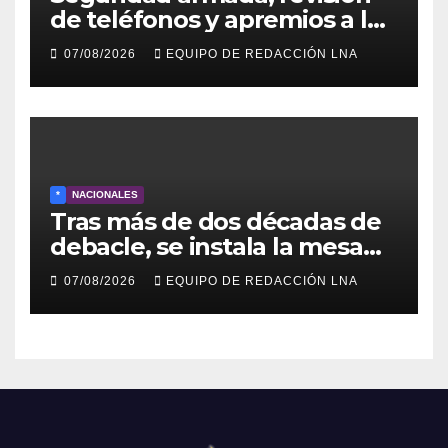
de teléfonos y apremios a la
prensa en el reinicio del
07/08/2026
EQUIPO DE REDACCIÓN LNA
diálogo venezolano
*
NACIONALES
Tras más de dos décadas de
debacle, se instala la mesa
para el capítulo final del
07/08/2026
EQUIPO DE REDACCIÓN LNA
diálogo venezolano