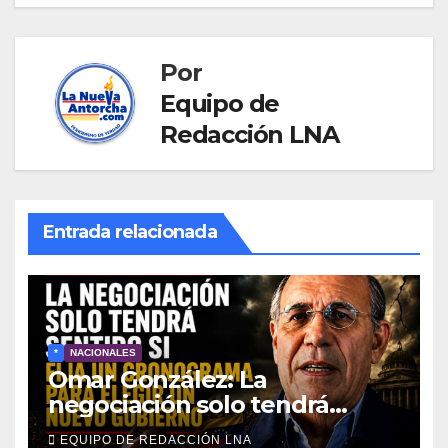
Por
Equipo de
Redacción LNA
Entrada relacionada
*
NACIONALES
Omar González: La
negociación solo tendrá
sentido si fija un cronograma
EQUIPO DE REDACCIÓN LNA