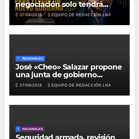
negociación solo tendrá
sentido si fija un cronograma
07/08/2026
EQUIPO DE REDACCIÓN LNA
para elegir un nuevo
gobierno
*
REGIONALES
José «Cheo» Salazar propone
una junta de gobierno
transitoria ante la crisis de
07/08/2026
EQUIPO DE REDACCIÓN LNA
representatividad en
Venezuela
*
NACIONALES
Seguridad armada, revisión