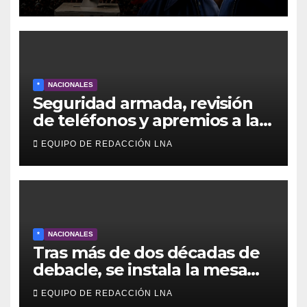
para elegir un nuevo
gobierno
*
NACIONALES
Seguridad armada, revisión
de teléfonos y apremios a la
prensa en el reinicio del
EQUIPO DE REDACCIÓN LNA
diálogo venezolano
*
NACIONALES
Tras más de dos décadas de
debacle, se instala la mesa
para el capítulo final del
EQUIPO DE REDACCIÓN LNA
diálogo venezolano