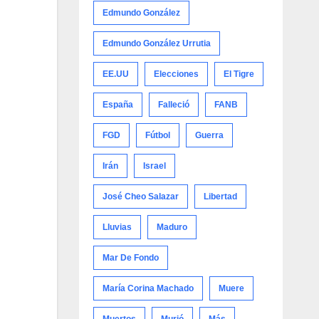
Edmundo González
Edmundo González Urrutia
EE.UU
Elecciones
El Tigre
España
Falleció
FANB
FGD
Fútbol
Guerra
Irán
Israel
José Cheo Salazar
Libertad
Lluvias
Maduro
Mar De Fondo
María Corina Machado
Muere