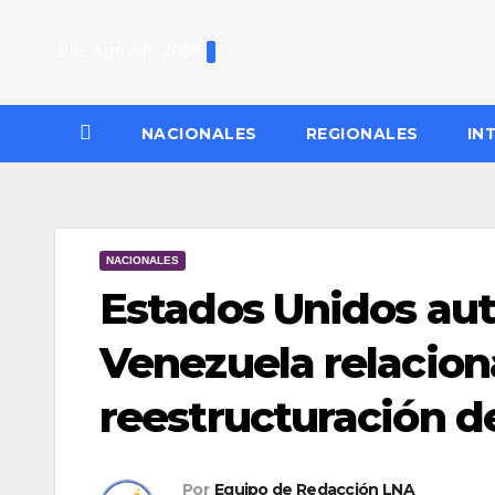
Saltar
al
Jue. Ago 6th, 2026
contenido
NACIONALES
REGIONALES
IN
NACIONALES
Estados Unidos auto
Venezuela relacion
reestructuración 
Por
Equipo de Redacción LNA