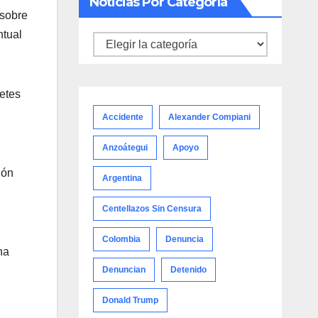
Noticias Por Categoría
 sobre
ntual
Noticias
por
categoría
fetes
Accidente
Alexander Compiani
Anzoátegui
Apoyo
ión
Argentina
Centellazos Sin Censura
Colombia
Denuncia
na
Denuncian
Detenido
Donald Trump