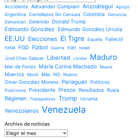
por
Anzoátegui
Alexander Compiani
Accidente
Apoyo
categoría
Colombia
Argentina
Centellazos Sin Censura
Denuncia
Donald Trump
Detenido
Denuncian
Edmundo González
Edmundo González Urrutia
EE.UU
El Tigre
Elecciones
Falleció
España
Fútbol
FGD
Irán
FANB
Guerra
Israel
Maduro
Libertad
José Cheo Salazar
Lluvias
María Corina Machado
Mar de Fondo
Muere
Muertos
NO
Murió
Más
Nuevo
Pariaguán
Omar González Moreno
Políticos
Presos
Presidente
Resultados
Rusia
Posiciones
Trump
Régimen
Ucrania
Trabajadores
Venezuela
Venezolanos
Archivo de noticias
Archivo