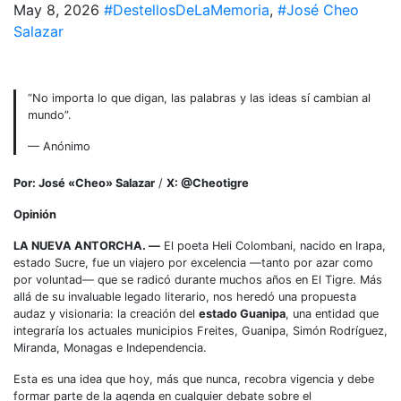
May 8, 2026
#DestellosDeLaMemoria
,
#José Cheo
Salazar
​“No importa lo que digan, las palabras y las ideas sí cambian al
mundo”.
— Anónimo
Por: José «Cheo» Salazar
/
X: @Cheotigre
Opinión
LA NUEVA ANTORCHA. —
El poeta Heli Colombani, nacido en Irapa,
estado Sucre, fue un viajero por excelencia —tanto por azar como
por voluntad— que se radicó durante muchos años en El Tigre. Más
allá de su invaluable legado literario, nos heredó una propuesta
audaz y visionaria: la creación del
estado Guanipa
, una entidad que
integraría los actuales municipios Freites, Guanipa, Simón Rodríguez,
Miranda, Monagas e Independencia.
​Esta es una idea que hoy, más que nunca, recobra vigencia y debe
formar parte de la agenda en cualquier debate sobre el