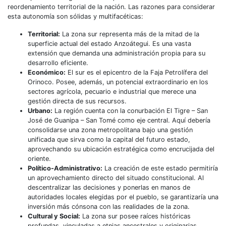
reordenamiento territorial de la nación. Las razones para considerar
esta autonomía son sólidas y multifacéticas:
Territorial:
La zona sur representa más de la mitad de la
superficie actual del estado Anzoátegui. Es una vasta
extensión que demanda una administración propia para su
desarrollo eficiente.
Económico:
El sur es el epicentro de la Faja Petrolífera del
Orinoco. Posee, además, un potencial extraordinario en los
sectores agrícola, pecuario e industrial que merece una
gestión directa de sus recursos.
Urbano:
La región cuenta con la conurbación El Tigre – San
José de Guanipa – San Tomé como eje central. Aquí debería
consolidarse una zona metropolitana bajo una gestión
unificada que sirva como la capital del futuro estado,
aprovechando su ubicación estratégica como encrucijada del
oriente.
Político-Administrativo:
La creación de este estado permitiría
un aprovechamiento directo del situado constitucional. Al
descentralizar las decisiones y ponerlas en manos de
autoridades locales elegidas por el pueblo, se garantizaría una
inversión más cónsona con las realidades de la zona.
Cultural y Social:
La zona sur posee raíces históricas
profundas, vinculadas a etnias ancestrales y originarias.