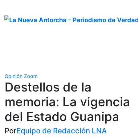
Saltar
Dom. Ago 9th, 2026
al
contenido
Opinión
Zoom
Destellos de la
memoria: La vigencia
del Estado Guanipa
Por
Equipo de Redacción LNA