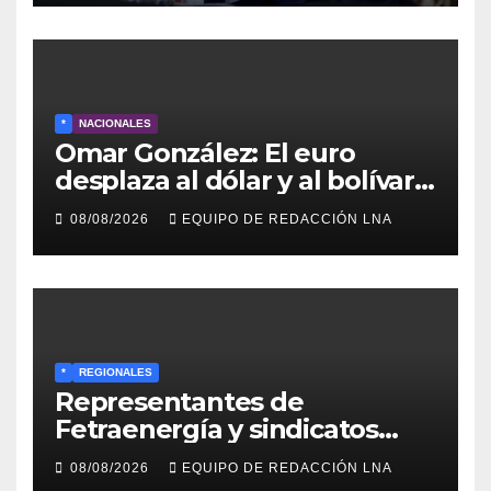
*
NACIONALES
Omar González: El euro
desplaza al dólar y al bolívar
en medio del caos
08/08/2026
EQUIPO DE REDACCIÓN LNA
económico
*
REGIONALES
Representantes de
Fetraenergía y sindicatos
base llaman a renovar
08/08/2026
EQUIPO DE REDACCIÓN LNA
directivas para rescatar la