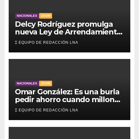
NACIONALES
ZOOM
Delcy Rodríguez promulga
nueva Ley de Arrendamiento
para atender a familias
EQUIPO DE REDACCIÓN LNA
damnificadas
NACIONALES
ZOOM
Omar González: Es una burla
pedir ahorro cuando millones
viven sin luz y sin agua
EQUIPO DE REDACCIÓN LNA