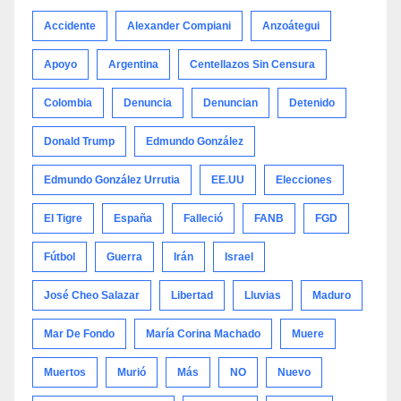
Accidente
Alexander Compiani
Anzoátegui
Apoyo
Argentina
Centellazos Sin Censura
Colombia
Denuncia
Denuncian
Detenido
Donald Trump
Edmundo González
Edmundo González Urrutia
EE.UU
Elecciones
El Tigre
España
Falleció
FANB
FGD
Fútbol
Guerra
Irán
Israel
José Cheo Salazar
Libertad
Lluvias
Maduro
Mar De Fondo
María Corina Machado
Muere
Muertos
Murió
Más
NO
Nuevo