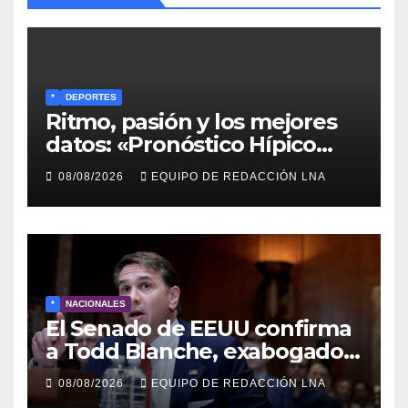
*
DEPORTES
Ritmo, pasión y los mejores
datos: «Pronóstico Hípico
Musical» se adueña de los
08/08/2026
EQUIPO DE REDACCIÓN LNA
domingos en La Poderosa
90.3 FM
*
NACIONALES
El Senado de EEUU confirma
a Todd Blanche, exabogado
de Trump, como fiscal
08/08/2026
EQUIPO DE REDACCIÓN LNA
general