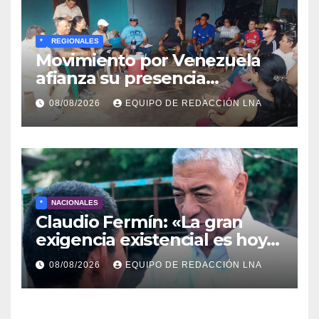
*
REGIONALES
Movimiento por Venezuela
afianza su presencia
comunitaria en La Ponderosa
08/08/2026
EQUIPO DE REDACCIÓN LNA
y otras comunidades de
Anzoátegui
*
NACIONALES
Claudio Fermín: «La gran
exigencia existencial es hoy
la defensa de la soberanía»
08/08/2026
EQUIPO DE REDACCIÓN LNA