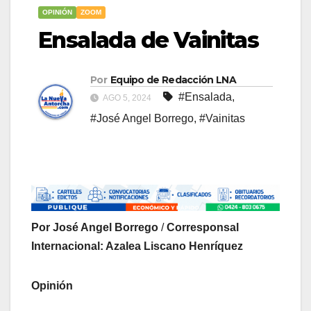
OPINIÓN
ZOOM
Ensalada de Vainitas
Por
Equipo de Redacción LNA
#Ensalada
,
AGO 5, 2024
#José Angel Borrego
,
#Vainitas
Por José Angel Borrego
/
Corresponsal
Internacional: Azalea Liscano Henríquez
Opinión