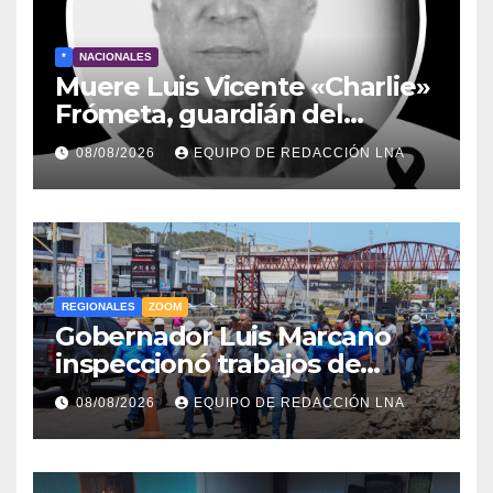
*
NACIONALES
Muere Luis Vicente «Charlie»
Frómeta, guardián del
legado musical de la Billo’s
08/08/2026
EQUIPO DE REDACCIÓN LNA
Caracas Boys
REGIONALES
ZOOM
Gobernador Luis Marcano
inspeccionó trabajos de
rehabilitación en al Av.
08/08/2026
EQUIPO DE REDACCIÓN LNA
Intercomunal