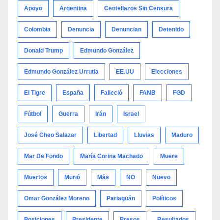
Apoyo
Argentina
Centellazos Sin Censura
Colombia
Denuncia
Denuncian
Detenido
Donald Trump
Edmundo González
Edmundo González Urrutia
EE.UU
Elecciones
El Tigre
España
Falleció
FANB
FGD
Fútbol
Guerra
Irán
Israel
José Cheo Salazar
Libertad
Lluvias
Maduro
Mar De Fondo
María Corina Machado
Muere
Muertos
Murió
Más
NO
Nuevo
Omar González Moreno
Pariaguán
Políticos
Posiciones
Presidente
Presos
Resultados