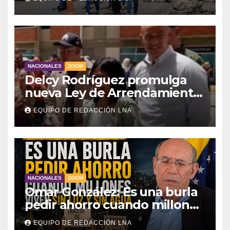
Intercomunal
NACIONALES
ZOOM
Delcy Rodríguez promulga
nueva Ley de Arrendamiento
para atender a familias
EQUIPO DE REDACCIÓN LNA
damnificadas
NACIONALES
ZOOM
Omar González: Es una burla
pedir ahorro cuando millones
viven sin luz y sin agua
EQUIPO DE REDACCIÓN LNA