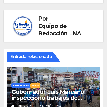
Por
Equipo de
Redacción LNA
Entrada relacionada
REGIONALES
ZOOM
Gobernador Luis Marcano
inspeccionó trabajos de
rehabilitación en al Av.
EQUIPO DE REDACCIÓN LNA