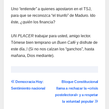
Uno “entiende”
a quienes apostaron en el TSJ,
para que se reconozca “el triunfo” de Maduro. Ido
éste,
¿quién
los financia?
UN PLACER
trabajar para usted, amigo lector.
Tómese bien temprano un
Buen Café
y disfrute de
este día..! (Si no nos calzan los “ganchos”, hasta
mañana, Dios mediante).
Navegación
Democracia Hoy:
Bloque Constitucional
Sentimiento nacional
llama a rechazar la «crisis
de
postelectoral» y a respetar
entradas
la voluntad popular