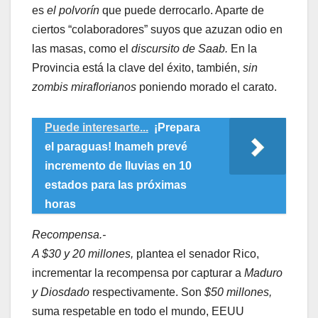
es
el polvorín
que puede derrocarlo. Aparte de
ciertos “colaboradores” suyos que azuzan odio en
las masas, como el
discursito de Saab.
En la
Provincia está la clave del éxito, también,
sin
zombis miraflorianos
poniendo morado el carato.
Puede interesarte...
¡Prepara
el paraguas! Inameh prevé
incremento de lluvias en 10
estados para las próximas
horas
Recompensa.-
A $30 y 20 millones,
plantea el senador Rico,
incrementar la recompensa por capturar a
Maduro
y Diosdado
respectivamente. Son
$50 millones,
suma respetable en todo el mundo, EEUU