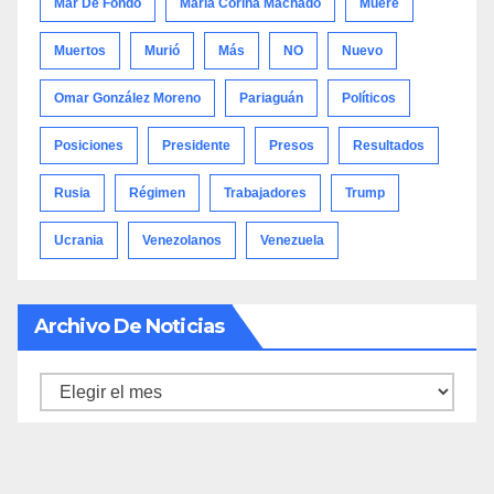
Mar De Fondo
María Corina Machado
Muere
Muertos
Murió
Más
NO
Nuevo
Omar González Moreno
Pariaguán
Políticos
Posiciones
Presidente
Presos
Resultados
Rusia
Régimen
Trabajadores
Trump
Ucrania
Venezolanos
Venezuela
Archivo De Noticias
Archivo
de
noticias