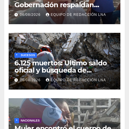
Gobernación respaldan
propuesta de Bono
06/08/2026
EQUIPO DE REDACCIÓN LNA
Recreativo de 100 dólares
para jubilados, pensionados y
activos
*
SUCESOS
6.125 muertos: Ultimo saldo
oficial y búsqueda de
cadáveres continúa entre los
06/08/2026
EQUIPO DE REDACCIÓN LNA
escombros
*
NACIONALES
Mujer encontró el cuerpo de