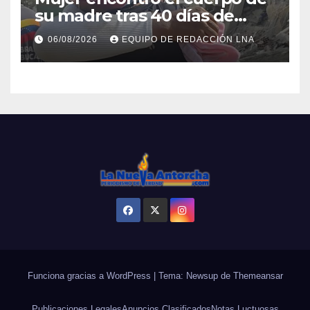
su madre tras 40 días de
búsqueda en Tanaguarena
06/08/2026
EQUIPO DE REDACCIÓN LNA
Funciona gracias a WordPress
|
Tema: Newsup de
Themeansar
Publicaciones Legales
Anuncios Clasificados
Notas Luctuosas