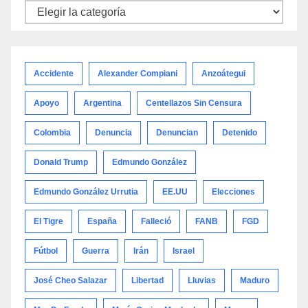
Noticias
por
categoría
Accidente
Alexander Compiani
Anzoátegui
Apoyo
Argentina
Centellazos Sin Censura
Colombia
Denuncia
Denuncian
Detenido
Donald Trump
Edmundo González
Edmundo González Urrutia
EE.UU
Elecciones
El Tigre
España
Falleció
FANB
FGD
Fútbol
Guerra
Irán
Israel
José Cheo Salazar
Libertad
Lluvias
Maduro