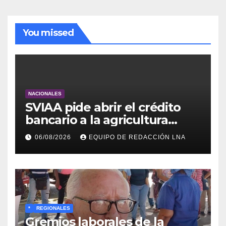
You missed
NACIONALES
SVIAA pide abrir el crédito
bancario a la agricultura
familiar en Venezuela
06/08/2026
EQUIPO DE REDACCIÓN LNA
*
REGIONALES
Gremios laborales de la