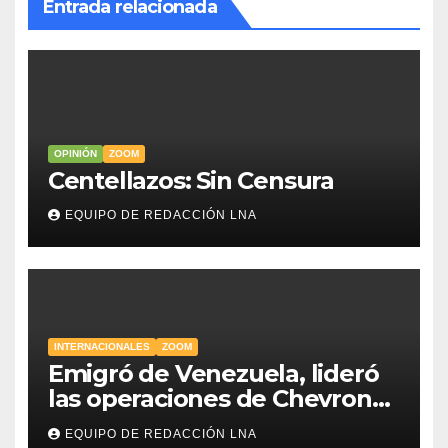
Entrada relacionada
OPINIÓN
ZOOM
Centellazos: Sin Censura
EQUIPO DE REDACCIÓN LNA
INTERNACIONALES
ZOOM
Emigró de Venezuela, lideró
las operaciones de Chevron
en EE.UU. y hoy es la única
EQUIPO DE REDACCIÓN LNA