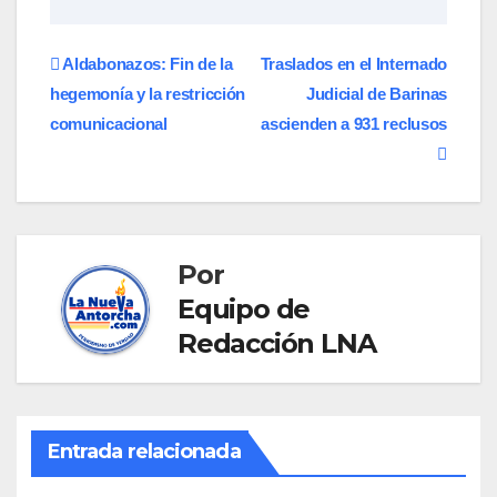
Navegación
Aldabonazos: Fin de la
Traslados en el Internado
hegemonía y la restricción
Judicial de Barinas
de
comunicacional
ascienden a 931 reclusos
entradas
Por
Equipo de
Redacción LNA
Entrada relacionada