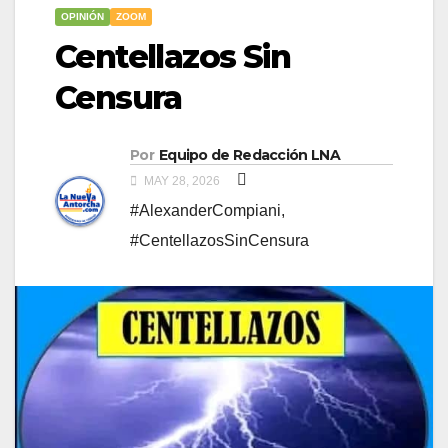
OPINIÓN
ZOOM
Centellazos Sin
Censura
Por
Equipo de Redacción LNA
MAY 28, 2026
#AlexanderCompiani
,
#CentellazosSinCensura