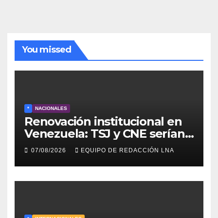
noticias
You missed
*
NACIONALES
Renovación institucional en
Venezuela: TSJ y CNE serían
designados a finales de 2026
07/08/2026
EQUIPO DE REDACCIÓN LNA