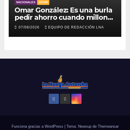
NACIONALES
ZOOM
Omar González: Es una burla
pedir ahorro cuando millones
viven sin luz y sin agua
07/08/2026
EQUIPO DE REDACCIÓN LNA
Funciona gracias a WordPress
|
Tema: Newsup de
Themeansar