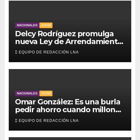
NACIONALES
ZOOM
Delcy Rodríguez promulga
nueva Ley de Arrendamiento
para atender a familias
EQUIPO DE REDACCIÓN LNA
damnificadas
NACIONALES
ZOOM
Omar González: Es una burla
pedir ahorro cuando millones
viven sin luz y sin agua
EQUIPO DE REDACCIÓN LNA