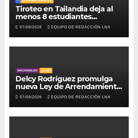
*
INTERNACIONALES
Tiroteo en Tailandia deja al
menos 8 estudiantes
muertos y 30 heridos
07/08/2026
EQUIPO DE REDACCIÓN LNA
NACIONALES
ZOOM
Delcy Rodríguez promulga
nueva Ley de Arrendamiento
para atender a familias
07/08/2026
EQUIPO DE REDACCIÓN LNA
damnificadas