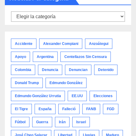
Noticias
por
categoría
Accidente
Alexander Compiani
Anzoátegui
Apoyo
Argentina
Centellazos Sin Censura
Colombia
Denuncia
Denuncian
Detenido
Donald Trump
Edmundo González
Edmundo González Urrutia
EE.UU
Elecciones
El Tigre
España
Falleció
FANB
FGD
Fútbol
Guerra
Irán
Israel
José Cheo Salazar
Libertad
Lluvias
Maduro